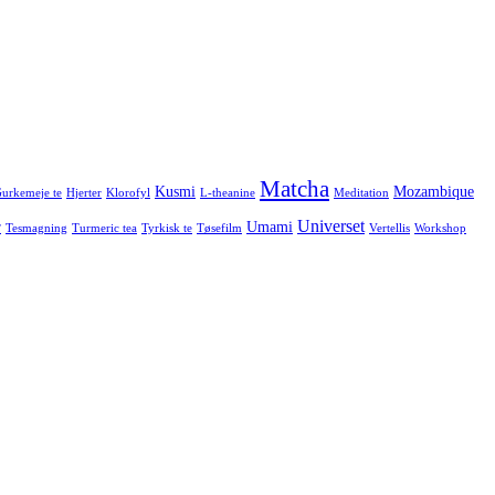
Matcha
Kusmi
Mozambique
urkemeje te
Hjerter
Klorofyl
L-theanine
Meditation
Universet
r
Umami
Tesmagning
Turmeric tea
Tyrkisk te
Tøsefilm
Vertellis
Workshop