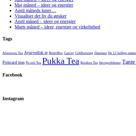
Maj måned – ideer og energier
April måneds luner…
Visualiser det liv du ønsker
April måned – ideer og energier
Marts måned – ideer, energier og virkelighed
Tags
Ayurvedisk te
Afternoon Tea
BetterBox
Cancer
Coldbrewing
Damiana
De 12 hellige nætte
Pukka Tea
Tante
Postcard teas
Pu-erh Tea
Rooibos Tea
Søvnproblemer
Facebook
Instagram