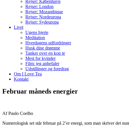
Rejser: København
Rejser: London
Rejser: Mozambique
Rejser: Nordeuropa
Rejser: Sydeuropa
Livet
Ugens hjerte
Meditation
Hverdagens udfordringer
Husk dine drømme
Tanker over en kop te
Mest for kvinder
Film: jeg anbefaler
Udstillinger og foredrag
Om I Love Tea
Kontakt
Februar måneds energier
Af Paulo Coelho
Numerologisk set står februar på 2’er energi, som man skriver det num