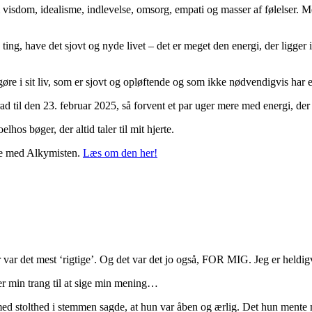
 visdom, idealisme, indlevelse, omsorg, empati og masser af følelser. M
ng, have det sjovt og nyde livet – det er meget den energi, der ligger i f
re i sit liv, som er sjovt og opløftende og som ikke nødvendigvis har e
grad til den 23. februar 2025, så forvent et par uger mere med energi, de
elhos bøger, der altid taler til mit hjerte.
rte med Alkymisten.
Læs om den her!
r var det mest ‘rigtige’. Og det var det jo også, FOR MIG. Jeg er heldig
er min trang til at sige min mening…
ed stolthed i stemmen sagde, at hun var åben og ærlig. Det hun mente m