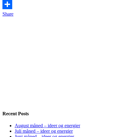
Facebook
Share
Recent Posts
August måned – ideer og energier
Juli måned – ideer og energier
Juni måned – ideer og energier