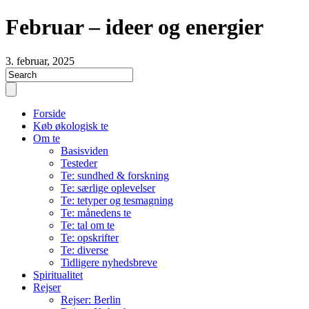
Februar – ideer og energier
3. februar, 2025
Forside
Køb økologisk te
Om te
Basisviden
Testeder
Te: sundhed & forskning
Te: særlige oplevelser
Te: tetyper og tesmagning
Te: månedens te
Te: tal om te
Te: opskrifter
Te: diverse
Tidligere nyhedsbreve
Spiritualitet
Rejser
Rejser: Berlin