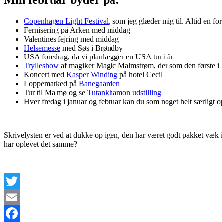
Copenhagen Light Festival
, som jeg glæder mig til. Altid en 
Fernisering på Arken med middag
Valentines fejring med middag
Helsemesse
med Søs i Brøndby
USA foredrag, da vi planlægger en USA tur i år
Trylleshow
af magiker Magic Malmstrøm, der som den første i D
Koncert med
Kasper Winding
på hotel Cecil
Loppemarked på
Banegaarden
Tur til Malmø og se
Tutankhamon udstilling
Hver fredag i januar og februar kan du som noget helt særligt 
Skrivelysten er ved at dukke op igen, den har været godt pakket væk i
har oplevet det samme?
Twitter
Email