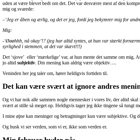
uden at være blevet bedt om det. Det var desværre mest af den kompro
mig og svarede:
–
‘Jeg er åben og ærlig, og det er jeg, fordi jeg bekymrer mig for and
Mig:
-‘Øøøhhh, nå okay’!? (jeg har altid syntes, at hun var stærkt fornær
syrlighed i stemmen, at det var skævt!!!)
Det ‘sjove’ eller ‘mærkelige’ var, at hun mente det samme om mig. A
jo altid
subjektiv
. Din mening kan aldrig være objektiv….
Veninden her jeg taler om, hører heldigvis fortiden til.
Det kan være svært at ignore andres meni
Og vi har nok alle sammen nogle mennesker i vores liv, der altid skal 
svært at stille så meget op. Heldigvis tager jeg ikke tingene så tungt m
I mine øjne kan meninger og betragtninger kun være subjektive. Og det
Og husk vi ser verden, som vi er, ikke som verden er.
Min februar byder på: