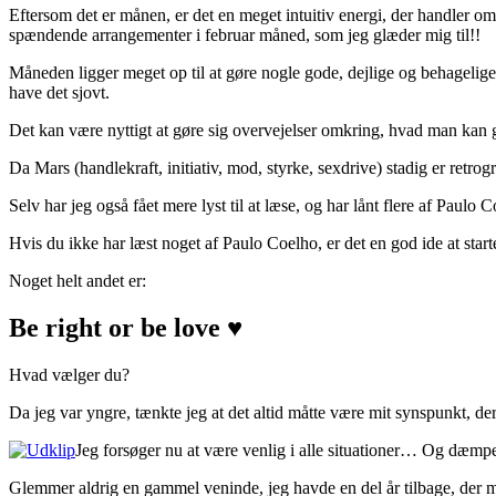
Eftersom det er månen, er det en meget intuitiv energi, der handler om
spændende arrangementer i februar måned, som jeg glæder mig til!!
Måneden ligger meget op til at gøre nogle gode, dejlige og behagelige ti
have det sjovt.
Det kan være nyttigt at gøre sig overvejelser omkring, hvad man kan gø
Da Mars (handlekraft, initiativ, mod, styrke, sexdrive) stadig er retro
Selv har jeg også fået mere lyst til at læse, og har lånt flere af Paulo Co
Hvis du ikke har læst noget af Paulo Coelho, er det en god ide at sta
Noget helt andet er:
Be right or be love ♥
Hvad vælger du?
Da jeg var yngre, tænkte jeg at det altid måtte være mit synspunkt, de
Jeg forsøger nu at være venlig i alle situationer… Og dæmp
Glemmer aldrig en gammel veninde, jeg havde en del år tilbage, der m