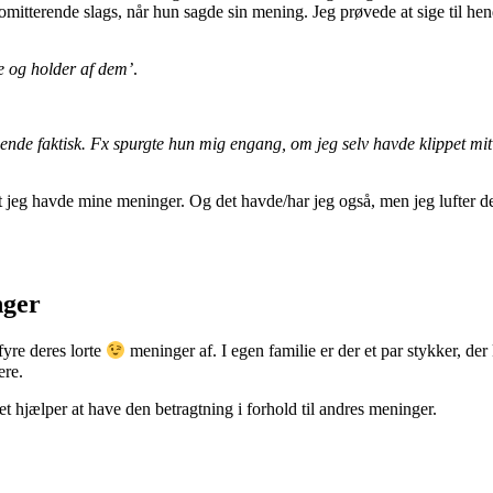
mitterende slags, når hun sagde sin mening. Jeg prøvede at sige til h
re og holder af dem’
.
mende faktisk. Fx spurgte hun mig engang, om jeg selv havde klippet mi
t jeg havde mine meninger. Og det havde/har jeg også, men jeg lufter 
nger
fyre deres lorte
meninger af. I egen familie er der et par stykker, der 
ere.
 hjælper at have den betragtning i forhold til andres meninger.