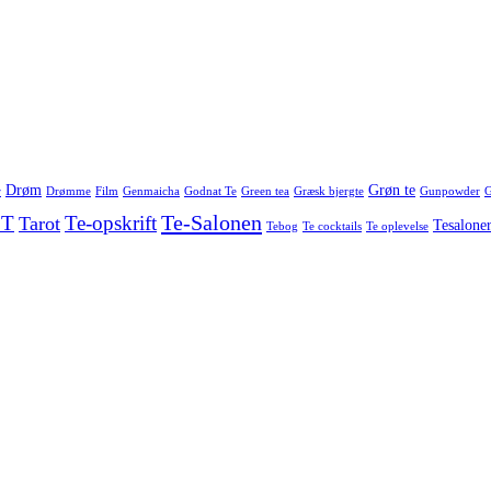
Drøm
Grøn te
r
Drømme
Film
Genmaicha
Godnat Te
Green tea
Græsk bjergte
Gunpowder
G
Te-Salonen
 T
Te-opskrift
Tarot
Tesalone
Tebog
Te cocktails
Te oplevelse