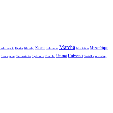
Matcha
Kusmi
Mozambique
urkemeje te
Hjerter
Klorofyl
L-theanine
Meditation
Universet
r
Umami
Tesmagning
Turmeric tea
Tyrkisk te
Tøsefilm
Vertellis
Workshop