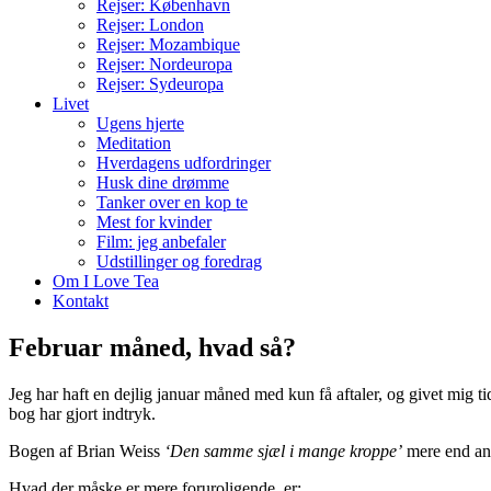
Rejser: København
Rejser: London
Rejser: Mozambique
Rejser: Nordeuropa
Rejser: Sydeuropa
Livet
Ugens hjerte
Meditation
Hverdagens udfordringer
Husk dine drømme
Tanker over en kop te
Mest for kvinder
Film: jeg anbefaler
Udstillinger og foredrag
Om I Love Tea
Kontakt
Februar måned, hvad så?
Jeg har haft en dejlig januar måned med kun få aftaler, og givet mig t
bog har gjort indtryk.
Bogen af Brian Weiss
‘Den samme sjæl i mange kroppe’
mere end anty
Hvad der måske er mere foruroligende, er: