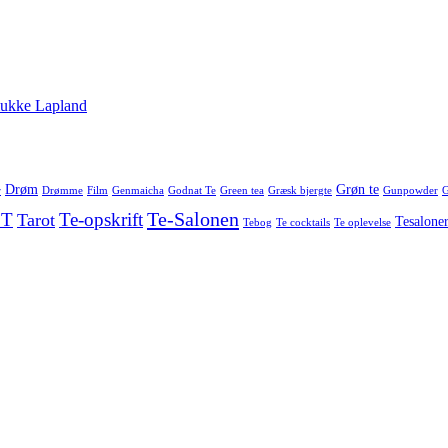
smukke Lapland
Drøm
Grøn te
r
Drømme
Film
Genmaicha
Godnat Te
Green tea
Græsk bjergte
Gunpowder
G
Te-Salonen
 T
Te-opskrift
Tarot
Tesalone
Tebog
Te cocktails
Te oplevelse