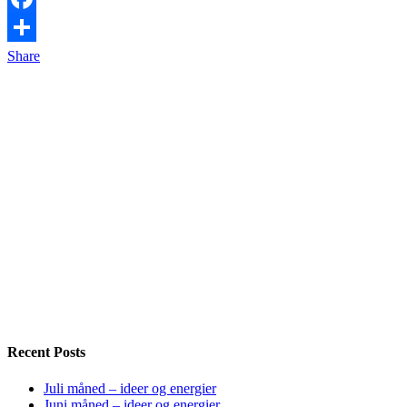
Facebook
Share
Recent Posts
Juli måned – ideer og energier
Juni måned – ideer og energier