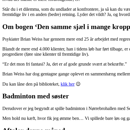
Står du i et dilemma, som du undlader at konfrontere, ja så kan du være
fremtidige liv i en anden (bedre) retning. Lyder det vildt? Ja, og hvo
Om bogen ‘Den samme sjæl i mange kropp
Psykiater Brian Weiss har gennem mere end 25 år arbejdet med regression
Blandt de mere end 4.000 klienter, han i tidens løb har ført tilbage, er
progrediere (føre sine klienter til fremtidige liv).
“Er det mon fri fantasi? Ja, det er af gode grunde svært at bekræfte.”
Brian Weiss har dog gentagne gange oplevet en sammenhæng mellem kli
Du kan låne den på biblioteket,
klik her
😉
Badminton med søster
Derudover er jeg begyndt at spille badminton i Nørrebrohallen med Sest
Men hold nu kæft, hvor fik jeg ømme ben… Vi spillede bare løs og g