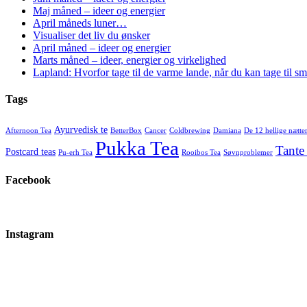
Maj måned – ideer og energier
April måneds luner…
Visualiser det liv du ønsker
April måned – ideer og energier
Marts måned – ideer, energier og virkelighed
Lapland: Hvorfor tage til de varme lande, når du kan tage til 
Tags
Ayurvedisk te
Afternoon Tea
BetterBox
Cancer
Coldbrewing
Damiana
De 12 hellige nætte
Pukka Tea
Tante
Postcard teas
Pu-erh Tea
Rooibos Tea
Søvnproblemer
Facebook
Instagram