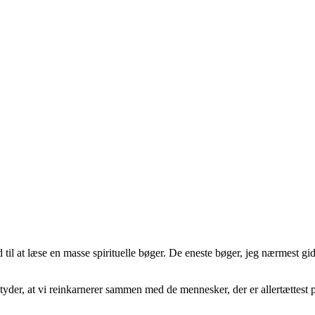
id til at læse en masse spirituelle bøger. De eneste bøger, jeg nærmest g
der, at vi reinkarnerer sammen med de mennesker, der er allertættest på os