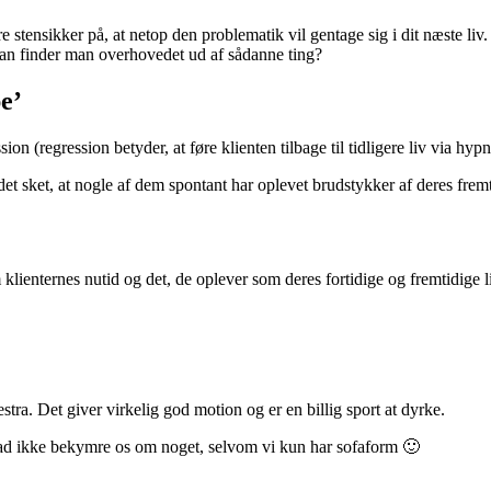
 stensikker på, at netop den problematik vil gentage sig i dit næste liv. 
rdan finder man overhovedet ud af sådanne ting?
e’
 (regression betyder, at føre klienten tilbage til tidligere liv via hypn
 det sket, at nogle af dem spontant har oplevet brudstykker af deres fremt
enternes nutid og det, de oplever som deres fortidige og fremtidige l
ra. Det giver virkelig god motion og er en billig sport at dyrke.
ad ikke bekymre os om noget, selvom vi kun har sofaform 🙂