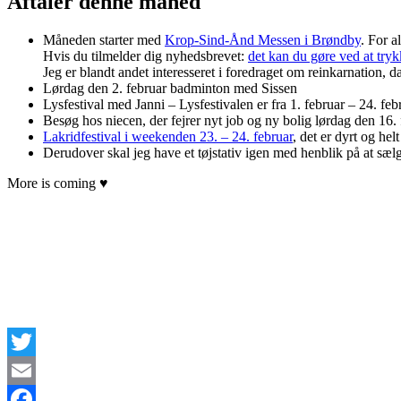
Aftaler denne måned
Måneden starter med
Krop-Sind-Ånd Messen i Brøndby
. For a
Hvis du tilmelder dig nyhedsbrevet:
det kan du gøre ved at tryk
Jeg er blandt andet interesseret i foredraget om reinkarnation
Lørdag den 2. februar badminton med Sissen
Lysfestival med Janni – Lysfestivalen er fra 1. februar – 24. febr
Besøg hos niecen, der fejrer nyt job og ny bolig lørdag den 16. 
Lakridfestival i weekenden 23. – 24. februar
, det er dyrt og he
Derudover skal jeg have et tøjstativ igen med henblik på at sæl
More is coming ♥
Twitter
Email