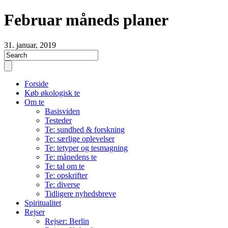
Februar måneds planer
31. januar, 2019
Forside
Køb økologisk te
Om te
Basisviden
Testeder
Te: sundhed & forskning
Te: særlige oplevelser
Te: tetyper og tesmagning
Te: månedens te
Te: tal om te
Te: opskrifter
Te: diverse
Tidligere nyhedsbreve
Spiritualitet
Rejser
Rejser: Berlin