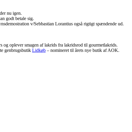
 der nu igen.
kan godt betale sig.
synsdemostration v/Sebbastian Lorantius også rigtigt spændende ud.
rs og oplever smagen af lakrids fra lakridsrod til gourmetlakrids.
rste genbrugsbutik
Lidkøb
– nomineret til årets nye butik af AOK.