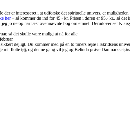
lle der er interesseret i at udforske det spirituelle univers, er muligheden
ke her
– så kommer du ind for 45,- kr. Prisen i døren er 95,- kr., så det 
, da jeg jo netop har læst ovennævnte bog om emnet. Derudover ser Klar
uar, så det skulle være muligt at nå for alle.
februar.
lt sikkert dejligt. Du kommer med på en to timers rejse i lakridsens unive
ge mit flotte tøj, og denne gang vil jeg og Belinda prøve Danmarks stø