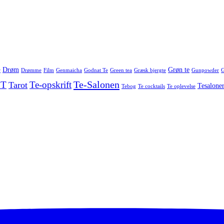
Drøm
Grøn te
r
Drømme
Film
Genmaicha
Godnat Te
Green tea
Græsk bjergte
Gunpowder
G
Te-Salonen
 T
Te-opskrift
Tarot
Tesalone
Tebog
Te cocktails
Te oplevelse