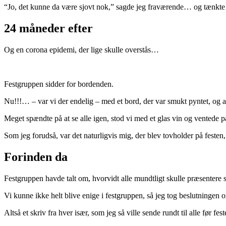
“Jo, det kunne da være sjovt nok,” sagde jeg fraværende… og tænkte s
24 måneder efter
Og en corona epidemi, der lige skulle overstås…
Festgruppen sidder for bordenden.
Nu!!!… – var vi der endelig – med et bord, der var smukt pyntet, og al
Meget spændte på at se alle igen, stod vi med et glas vin og ventede på
Som jeg forudså, var det naturligvis mig, der blev tovholder på fes
Forinden da
Festgruppen havde talt om, hvorvidt alle mundtligt skulle præsentere sig
Vi kunne ikke helt blive enige i festgruppen, så jeg tog beslutningen om
Altså et skriv fra hver især, som jeg så ville sende rundt til alle før fest