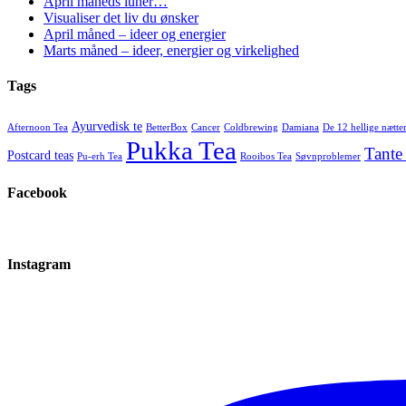
April måneds luner…
Visualiser det liv du ønsker
April måned – ideer og energier
Marts måned – ideer, energier og virkelighed
Tags
Ayurvedisk te
Afternoon Tea
BetterBox
Cancer
Coldbrewing
Damiana
De 12 hellige nætte
Pukka Tea
Tante
Postcard teas
Pu-erh Tea
Rooibos Tea
Søvnproblemer
Facebook
Instagram