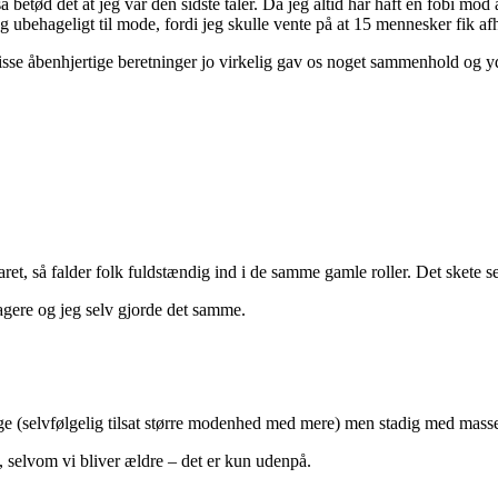
etød det at jeg var den sidste taler. Da jeg altid har haft en fobi mod a
s og ubehageligt til mode, fordi jeg skulle vente på at 15 mennesker fik a
isse åbenhjertige beretninger jo virkelig gav os noget sammenhold og y
, så falder folk fuldstændig ind i de samme gamle roller. Det skete se
ere og jeg selv gjorde det samme.
unge (selvfølgelig tilsat større modenhed med mere) men stadig med mas
t, selvom vi bliver ældre – det er kun udenpå.