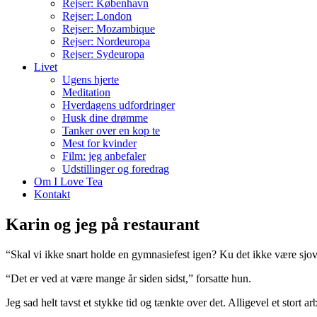
Rejser: København
Rejser: London
Rejser: Mozambique
Rejser: Nordeuropa
Rejser: Sydeuropa
Livet
Ugens hjerte
Meditation
Hverdagens udfordringer
Husk dine drømme
Tanker over en kop te
Mest for kvinder
Film: jeg anbefaler
Udstillinger og foredrag
Om I Love Tea
Kontakt
Karin og jeg på restaurant
“Skal vi ikke snart holde en gymnasiefest igen? Ku det ikke være sjov
“Det er ved at være mange år siden sidst,” forsatte hun.
Jeg sad helt tavst et stykke tid og tænkte over det. Alligevel et stort ar