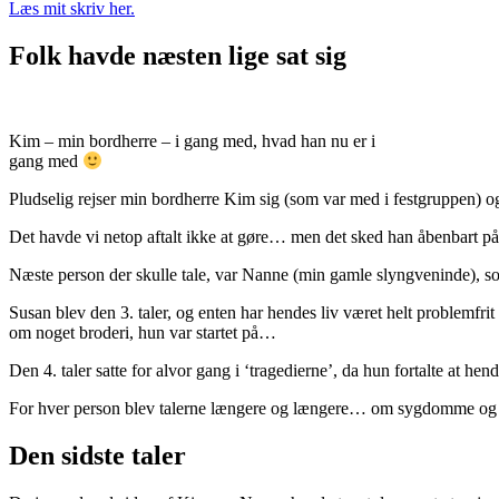
Læs mit skriv her.
Folk havde næsten lige sat sig
Kim – min bordherre – i gang med, hvad han nu er i
gang med
Pludselig rejser min bordherre Kim sig (som var med i festgruppen) og g
Det havde vi netop aftalt ikke at gøre… men det sked han åbenbart 
Næste person der skulle tale, var Nanne (min gamle slyngveninde), so
Susan blev den 3. taler, og enten har hendes liv været helt problemfrit
om noget broderi, hun var startet på…
Den 4. taler satte for alvor gang i ‘tragedierne’, da hun fortalte at 
For hver person blev talerne længere og længere… om sygdomme og d
Den sidste taler