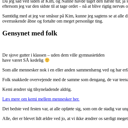
Da jeg sad ved siden af Kim, og Nanne havde taget den næste tur, ja så b
eftersom jeg var den sidste til at tage ordet – nå at blive rigtig nervø
Samtidig med at jeg var småsur på Kim, kunne jeg sagtens se at alle d
overraskende åbne og fortalte om meget personlige ting.
Gensynet med folk
De sjove gutter i klassen – uden dem ville gymnasietiden
have været SÅ kedelig
Som alle mennesker nok i en eller anden sammenhæng ved og har erfaret
Folk snakkede overvejende med de samme som dengang, de var teenag
Kemi ændrer sig tilsyneladende aldrig.
Læs mere om kemi mellem mennesker her.
Det bedste ved festen var, at alle opførte sig, som om de stadig var 
Alle, der er blevet lidt ældre ved jo, at vi ikke ændrer os særligt mege