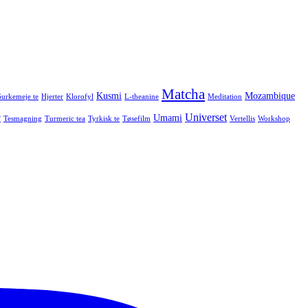
Matcha
Kusmi
Mozambique
urkemeje te
Hjerter
Klorofyl
L-theanine
Meditation
Universet
r
Umami
Tesmagning
Turmeric tea
Tyrkisk te
Tøsefilm
Vertellis
Workshop