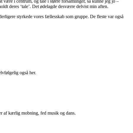
t være i centrum, og tale i større forsamlinger, så kunne jeg jo –
fholdt deres ‘tale’. Det ødelagde desværre delvist min aften.
derligere styrkede vores fællesskab som gruppe. De fleste var også
lvfølgelig også her.
ser af kærlig mobning, fed musik og dans.