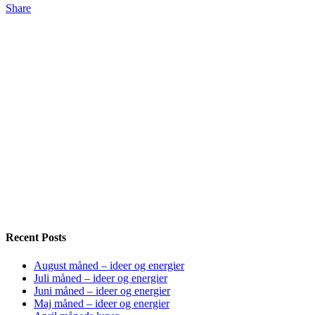
Share
Recent Posts
August måned – ideer og energier
Juli måned – ideer og energier
Juni måned – ideer og energier
Maj måned – ideer og energier