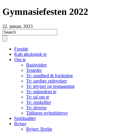
Gymnasiefesten 2022
22. januar, 2023
Forside
Køb økologisk te
Om te
Basisviden
Testeder
Te: sundhed & forskning
Te: særlige oplevelser
Te: tetyper og tesmagning
Te: månedens te
Te: tal om te
Te: opskrifter
Te: diverse
Tidligere nyhedsbreve
Spiritualitet
Rejser
Rejser: Berlin