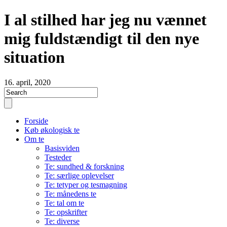
I al stilhed har jeg nu vænnet
mig fuldstændigt til den nye
situation
16. april, 2020
Forside
Køb økologisk te
Om te
Basisviden
Testeder
Te: sundhed & forskning
Te: særlige oplevelser
Te: tetyper og tesmagning
Te: månedens te
Te: tal om te
Te: opskrifter
Te: diverse