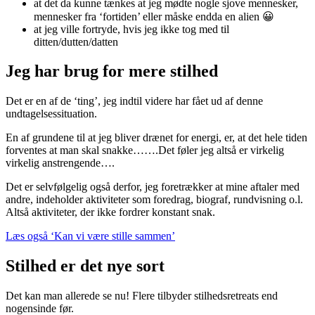
at det da kunne tænkes at jeg mødte nogle sjove mennesker,
mennesker fra ‘fortiden’ eller måske endda en alien 😀
at jeg ville fortryde, hvis jeg ikke tog med til
ditten/dutten/datten
Jeg har brug for mere stilhed
Det er en af de ‘ting’, jeg indtil videre har fået ud af denne
undtagelsessituation.
En af grundene til at jeg bliver drænet for energi, er, at det hele tiden
forventes at man skal snakke…….Det føler jeg altså er virkelig
virkelig anstrengende….
Det er selvfølgelig også derfor, jeg foretrækker at mine aftaler med
andre, indeholder aktiviteter som foredrag, biograf, rundvisning o.l.
Altså aktiviteter, der ikke fordrer konstant snak.
Læs også ‘Kan vi være stille sammen’
Stilhed er det nye sort
Det kan man allerede se nu! Flere tilbyder stilhedsretreats end
nogensinde før.