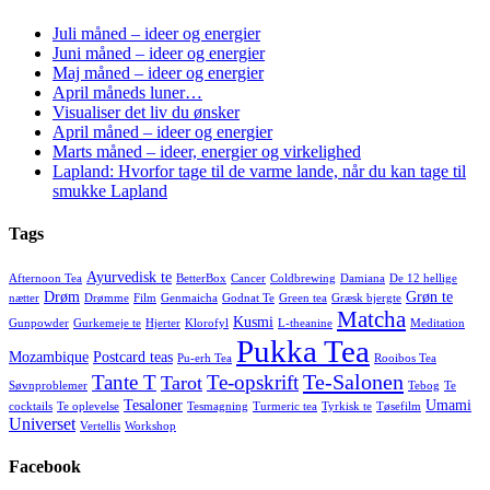
Juli måned – ideer og energier
Juni måned – ideer og energier
Maj måned – ideer og energier
April måneds luner…
Visualiser det liv du ønsker
April måned – ideer og energier
Marts måned – ideer, energier og virkelighed
Lapland: Hvorfor tage til de varme lande, når du kan tage til
smukke Lapland
Tags
Ayurvedisk te
Afternoon Tea
BetterBox
Cancer
Coldbrewing
Damiana
De 12 hellige
Drøm
Grøn te
nætter
Drømme
Film
Genmaicha
Godnat Te
Green tea
Græsk bjergte
Matcha
Kusmi
Gunpowder
Gurkemeje te
Hjerter
Klorofyl
L-theanine
Meditation
Pukka Tea
Mozambique
Postcard teas
Pu-erh Tea
Rooibos Tea
Te-Salonen
Tante T
Te-opskrift
Tarot
Søvnproblemer
Tebog
Te
Tesaloner
Umami
cocktails
Te oplevelse
Tesmagning
Turmeric tea
Tyrkisk te
Tøsefilm
Universet
Vertellis
Workshop
Facebook