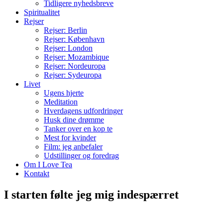
Tidligere nyhedsbreve
Spiritualitet
Rejser
Rejser: Berlin
Rejser: København
Rejser: London
Rejser: Mozambique
Rejser: Nordeuropa
Rejser: Sydeuropa
Livet
Ugens hjerte
Meditation
Hverdagens udfordringer
Husk dine drømme
Tanker over en kop te
Mest for kvinder
Film: jeg anbefaler
Udstillinger og foredrag
Om I Love Tea
Kontakt
I starten følte jeg mig indespærret