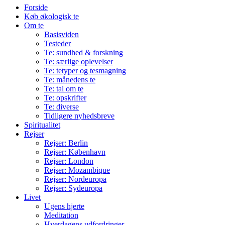
Forside
Køb økologisk te
Om te
Basisviden
Testeder
Te: sundhed & forskning
Te: særlige oplevelser
Te: tetyper og tesmagning
Te: månedens te
Te: tal om te
Te: opskrifter
Te: diverse
Tidligere nyhedsbreve
Spiritualitet
Rejser
Rejser: Berlin
Rejser: København
Rejser: London
Rejser: Mozambique
Rejser: Nordeuropa
Rejser: Sydeuropa
Livet
Ugens hjerte
Meditation
Hverdagens udfordringer