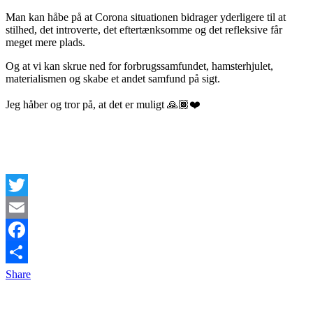
Man kan håbe på at Corona situationen bidrager yderligere til at
stilhed, det introverte, det eftertænksomme og det refleksive får
meget mere plads.
Og at vi kan skrue ned for forbrugssamfundet, hamsterhjulet,
materialismen og skabe et andet samfund på sigt.
Jeg håber og tror på, at det er muligt 🙏🏾❤️
Twitter
Email
Facebook
Share