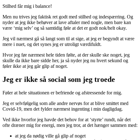
Stilhed får mig i balance!
Men nu trives jeg faktisk ret godt med stilhed og indespærring. Og
nyder at jeg ikke behøver at lave aftaler med nogle, men bare kan
være ‘mig selv’ og så samtidig føle at det er godt nok/helt okay.
Jeg vil nærmest gå så langt som til at sige, at jeg er begyndt at være
mere i nuet, og det synes jeg er utroligt værdifuldt.
Hvor jeg før nærmest hele tiden følte, at der skulle ske noget, jeg
skulle da ikke bare sidde her, ja så nyder jeg nu hvert sekund og
føler ikke at jeg går glip af noget.
Jeg er ikke så social som jeg troede
Føler at hele situationen er befriende og afstressende for mig.
Jeg er selvfølgelig som alle andre nervøs for at blive smittet med
Covid-19, men det fylder nærmest ingenting i min dagligdag.
Ved ikke hvorfor jeg havde det behov for at ‘styrte’ rundt, når det
ofte dræner mig for energi, men jeg tror, at det hænger sammen med:
at jeg da nødig ville gå glip af noget