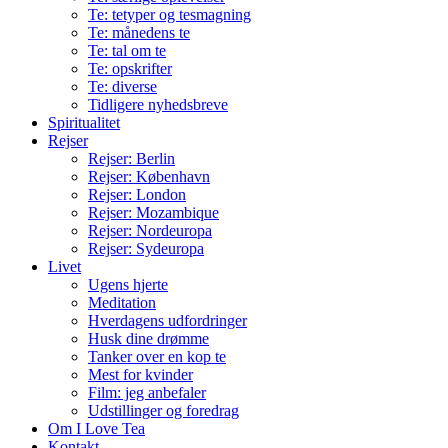
Te: tetyper og tesmagning
Te: månedens te
Te: tal om te
Te: opskrifter
Te: diverse
Tidligere nyhedsbreve
Spiritualitet
Rejser
Rejser: Berlin
Rejser: København
Rejser: London
Rejser: Mozambique
Rejser: Nordeuropa
Rejser: Sydeuropa
Livet
Ugens hjerte
Meditation
Hverdagens udfordringer
Husk dine drømme
Tanker over en kop te
Mest for kvinder
Film: jeg anbefaler
Udstillinger og foredrag
Om I Love Tea
Kontakt