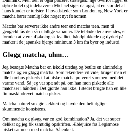
Danmark. Men den er også placeret strategisk; lige overfor ligger et
større hotel og indehaveren Michael siger da også, at en stor del af
hans kunder er turister. I hovedstæder som London og New York er
matcha barer nemlig ikke noget nyt fænomen.
Matcha bar serverer ikke andre teer end matcha teen, men til
gengæld fås den så i utallige varianter. De teblade der anvendes, er
foruden at være af økologisk kvalitet, håndplukkede og dyrket på
marker i de japanske bjerge minimum 3 km fra byer og industri.
Gløgg matcha, uhm…
Jeg besøgte Matcha bar en iskold tirsdag og betilte en almindelig
matcha og en gløgg matcha. Som tekendere vil vide, bruger man et
lille bambus piskeris til at piske matcha pulveret sammen med det
varme vand. Så jeg var spændt på, om han mon piskede alle
matchaer i hånden? Det gjorde han ikke. I stedet brugte han en lille
fin maskindrevet matcha pisker.
Matcha naturel smagte lækkert og havde den helt rigtige
skummende konsistens.
Om matcha og gløgg var en god kombination? Ja, det var super
delikat og jeg fik samtidig opskriften. Æblejuice fra Løgismose
pisket sammen med matcha. Så enkelt.