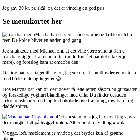
Jeg gav 30 kr. pr. skål, og det er virkelig en god pris.
Se menukortet her
Matcha bar serverer både varme og kolde matcha
teer. De kolde bliver en anden god gang.
Jeg snakkede med Michael om, at det ville være synd at fjerne
matcha gløggen fra menukortet (underforstået når det ikke er jul
mere), og foreslog ham at omdøbe den.
Det tog han vist taget til sig, og jeg ser nu, at han tilbyder en matcha
med både æble og ingefær 😉
Hos Matcha bar kan du derudover få lette retter, såsom bulgursalater
og forskellige yoghurt blandinger med chia. Du finder desuden
lækre müslibarer med mørk chokolade overtrækning, raw barer og
daddelsnitter.
Det eneste minus jeg har, er at jeg synes,
der mangler lidt på hyggefronten. Alt er holdt i hvidt og grønt.
Vægge, loft, møblement er hvidt og det brydes kun af grønne
planter.