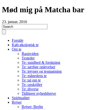
Mød mig på Matcha bar
23. januar, 2016
Forside
Køb økologisk te
Om te
Basisviden
Testeder
Te: sundhed & forskning
Te: særlige oplevelser
Te: tetyper og tesmagning
Te: månedens te
Te: tal om te
Te: opskrifter
Te: diverse
Tidligere nyhedsbreve
Spiritualitet
Rejser
Rejser: Berlin