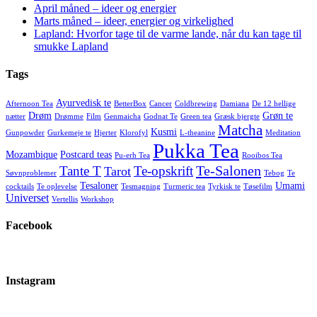
April måned – ideer og energier
Marts måned – ideer, energier og virkelighed
Lapland: Hvorfor tage til de varme lande, når du kan tage til
smukke Lapland
Tags
Ayurvedisk te
Afternoon Tea
BetterBox
Cancer
Coldbrewing
Damiana
De 12 hellige
Drøm
Grøn te
nætter
Drømme
Film
Genmaicha
Godnat Te
Green tea
Græsk bjergte
Matcha
Kusmi
Gunpowder
Gurkemeje te
Hjerter
Klorofyl
L-theanine
Meditation
Pukka Tea
Mozambique
Postcard teas
Pu-erh Tea
Rooibos Tea
Te-Salonen
Tante T
Te-opskrift
Tarot
Søvnproblemer
Tebog
Te
Tesaloner
Umami
cocktails
Te oplevelse
Tesmagning
Turmeric tea
Tyrkisk te
Tøsefilm
Universet
Vertellis
Workshop
Facebook
Instagram