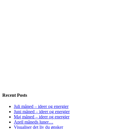
Recent Posts
Juli måned – ideer og energier
Juni måned – ideer og energier
Maj måned – ideer og energier
April måneds luner…
Visualiser det liv du ønsker