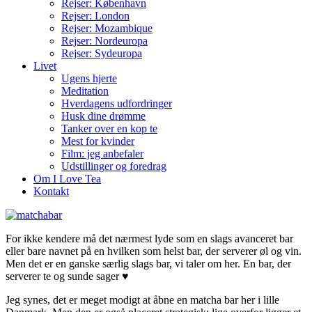
Rejser: København
Rejser: London
Rejser: Mozambique
Rejser: Nordeuropa
Rejser: Sydeuropa
Livet
Ugens hjerte
Meditation
Hverdagens udfordringer
Husk dine drømme
Tanker over en kop te
Mest for kvinder
Film: jeg anbefaler
Udstillinger og foredrag
Om I Love Tea
Kontakt
For ikke kendere må det nærmest lyde som en slags avanceret bar
eller bare navnet på en hvilken som helst bar, der serverer øl og vin.
Men det er en ganske særlig slags bar, vi taler om her. En bar, der
serverer te og sunde sager ♥
Jeg synes, det er meget modigt at åbne en matcha bar her i lille