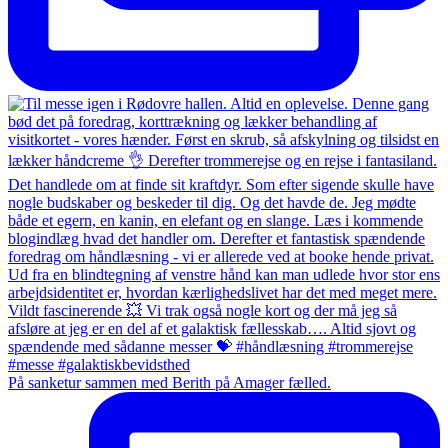
På sanketur sammen med Berith på Amager fælled.