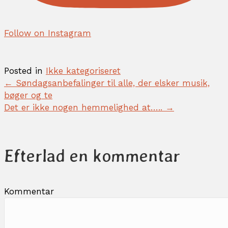
Follow on Instagram
Posted in
Ikke kategoriseret
← Søndagsanbefalinger til alle, der elsker musik,
P
bøger og te
o
Det er ikke nogen hemmelighed at….. →
s
t
s
n
Efterlad en kommentar
a
v
i
g
Kommentar
a
t
i