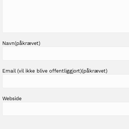
o
n
Navn(påkrævet)
Email (vil ikke blive offentliggjort)(påkrævet)
Webside