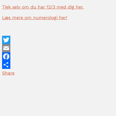
Tjek selv om du har 12/3 med dig her.
Læs mere om numerologi her!
T
w
E
i
m
F
t
a
a
Share
t
i
c
e
l
e
r
b
o
o