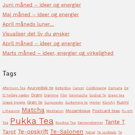
Juni måned – ideer og energier
Maj måned – ideer og energier
April måneds luner…
Visualiser det liv du ønsker
April måned – ideer og energier
Marts måned – ideer, energier og virkelighed
Tags
Ayurvedisk te
Afternoon Tea
BetterBox
Cancer
Coldbrewing
Damiana
De
Drøm
12 hellige nætter
Drømme
Film
Genmaicha
Godnat Te
Green tea
Grøn te
Kusmi
Græsk bjergte
Gunpowder
Gurkemeje te
Hjerter
Klorofyl
Matcha
Mozambique
Postcard teas
L-theanine
Meditation
Pu-erh
Pukka Tea
Tante T
Tea
Rooibos Tea
Søvnproblemer
Te-Salonen
Te-opskrift
Tarot
Tebog
Te cocktails
Te