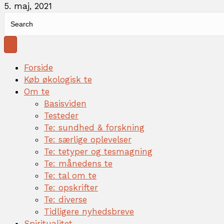
5. maj, 2021
Forside
Køb økologisk te
Om te
Basisviden
Testeder
Te: sundhed & forskning
Te: særlige oplevelser
Te: tetyper og tesmagning
Te: månedens te
Te: tal om te
Te: opskrifter
Te: diverse
Tidligere nyhedsbreve
Spiritualitet