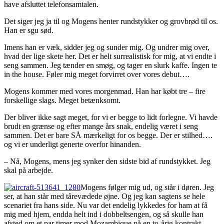
have afsluttet telefonsamtalen.
Det siger jeg ja til og Mogens henter rundstykker og grovbrød til os.
Han er sgu sød.
Imens han er væk, sidder jeg og sunder mig. Og undrer mig over,
hvad der lige skete her. Det er helt surrealistisk for mig, at vi endte i
seng sammen. Jeg tænder en smøg, og tager en slurk kaffe. Ingen te
in the house. Føler mig meget forvirret over vores debut….
Mogens kommer med vores morgenmad. Han har købt tre – fire
forskellige slags. Meget betænksomt.
Der bliver ikke sagt meget, for vi er begge to lidt forlegne. Vi havde
brudt en grænse og efter mange års snak, endelig været i seng
sammen. Det er bare SÅ mærkeligt for os begge. Der er stilhed….
og vi er underligt generte overfor hinanden.
– Nå, Mogens, mens jeg synker den sidste bid af rundstykket. Jeg
skal på arbejde.
Mogens følger mig ud, og står i døren. Jeg
ser, at han står med tårevædede øjne. Og jeg kan sagtens se hele
scenariet fra hans side. Nu var det endelig lykkedes for ham at få
mig med hjem, endda helt ind i dobbeltsengen, og så skulle han
afsted om et par timer mod Mozambique på en to-årig kontrakt.