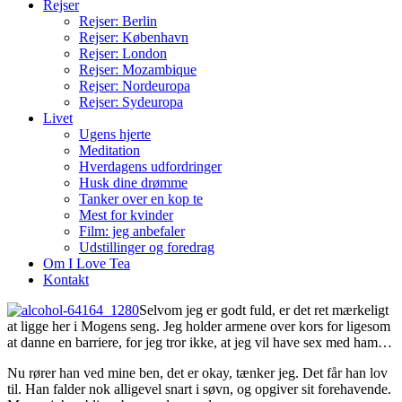
Rejser
Rejser: Berlin
Rejser: København
Rejser: London
Rejser: Mozambique
Rejser: Nordeuropa
Rejser: Sydeuropa
Livet
Ugens hjerte
Meditation
Hverdagens udfordringer
Husk dine drømme
Tanker over en kop te
Mest for kvinder
Film: jeg anbefaler
Udstillinger og foredrag
Om I Love Tea
Kontakt
Selvom jeg er godt fuld, er det ret mærkeligt
at ligge her i Mogens seng. Jeg holder armene over kors for ligesom
at danne en barriere, for jeg tror ikke, at jeg vil have sex med ham…
Nu rører han ved mine ben, det er okay, tænker jeg. Det får han lov
til. Han falder nok alligevel snart i søvn, og opgiver sit forehavende.