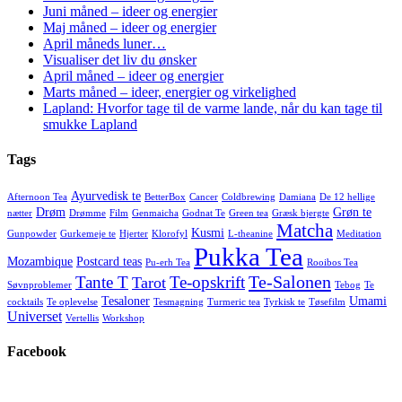
Juni måned – ideer og energier
Maj måned – ideer og energier
April måneds luner…
Visualiser det liv du ønsker
April måned – ideer og energier
Marts måned – ideer, energier og virkelighed
Lapland: Hvorfor tage til de varme lande, når du kan tage til
smukke Lapland
Tags
Ayurvedisk te
Afternoon Tea
BetterBox
Cancer
Coldbrewing
Damiana
De 12 hellige
Drøm
Grøn te
nætter
Drømme
Film
Genmaicha
Godnat Te
Green tea
Græsk bjergte
Matcha
Kusmi
Gunpowder
Gurkemeje te
Hjerter
Klorofyl
L-theanine
Meditation
Pukka Tea
Mozambique
Postcard teas
Pu-erh Tea
Rooibos Tea
Te-Salonen
Tante T
Te-opskrift
Tarot
Søvnproblemer
Tebog
Te
Tesaloner
Umami
cocktails
Te oplevelse
Tesmagning
Turmeric tea
Tyrkisk te
Tøsefilm
Universet
Vertellis
Workshop
Facebook