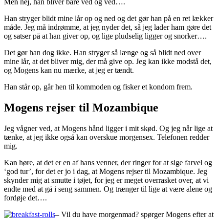
Men nej, han bliver bare ved og ved….
Han stryger blidt mine lår op og ned og det gør han på en ret lækker
måde. Jeg må indrømme, at jeg nyder det, så jeg lader ham gøre det
og satser på at han giver op, og lige pludselig ligger og snorker….
Det gør han dog ikke. Han stryger så længe og så blidt ned over
mine lår, at det bliver mig, der må give op. Jeg kan ikke modstå det,
og Mogens kan nu mærke, at jeg er tændt.
Han står op, går hen til kommoden og fisker et kondom frem.
Mogens rejser til Mozambique
Jeg vågner ved, at Mogens hånd ligger i mit skød. Og jeg når lige at
tænke, at jeg ikke også kan overskue morgensex. Telefonen redder
mig.
Kan høre, at det er en af hans venner, der ringer for at sige farvel og
‘god tur’, for det er jo i dag, at Mogens rejser til Mozambique. Jeg
skynder mig at smutte i tøjet, for jeg er meget overrasket over, at vi
endte med at gå i seng sammen. Og trænger til lige at være alene og
fordøje det….
– Vil du have morgenmad? spørger Mogens efter at