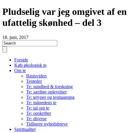
Pludselig var jeg omgivet af en
ufattelig skønhed – del 3
18. juni, 2017
Forside
Køb økologisk te
Om te
Basisviden
Testeder
Te: sundhed & forskning
Te: særlige oplevelser
Te: tetyper og tesmagning
Te: månedens te
Te: tal om te
Te: opskrifter
Te: diverse
Tidligere nyhedsbreve
Spiritualitet