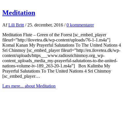
Meditation
Af
Lili Britt
/
25. december, 2016
/
0 kommentarer
Meditation Flute – Green of the Forest [sc_embed_player
fileurl=”http://ilovetea.dk/wp-content/uploads/76-1-1.m4a”]
Komal Kanan My Prayerful Salutations To The United Nations 4
Sri Chinmoy [sc_embed_player fileurl=”http://en.ilovetea.dk/wp-
content/uploads/https___www.radiosrichinmoy.org_wp-
content_uploads_media_my-prayerful-salutations-to-the-united-
nations-volume-iv-189_263-20-1.m4a”] Box Kalimba My
Prayerful Salutations To The United Nations 4 Sri Chinmoy
[sc_embed_player…
Læs mere...
about Meditation