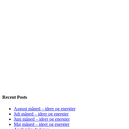
Recent Posts
August måned – ideer og energier
Juli måned – ideer og energier
Juni måned – ideer og energier
Maj måned – ideer og energier