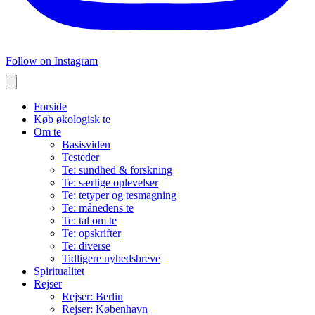
Follow on Instagram
Forside
Køb økologisk te
Om te
Basisviden
Testeder
Te: sundhed & forskning
Te: særlige oplevelser
Te: tetyper og tesmagning
Te: månedens te
Te: tal om te
Te: opskrifter
Te: diverse
Tidligere nyhedsbreve
Spiritualitet
Rejser
Rejser: Berlin
Rejser: København