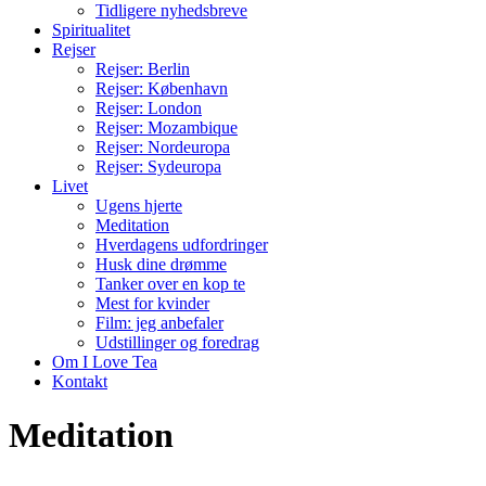
Tidligere nyhedsbreve
Spiritualitet
Rejser
Rejser: Berlin
Rejser: København
Rejser: London
Rejser: Mozambique
Rejser: Nordeuropa
Rejser: Sydeuropa
Livet
Ugens hjerte
Meditation
Hverdagens udfordringer
Husk dine drømme
Tanker over en kop te
Mest for kvinder
Film: jeg anbefaler
Udstillinger og foredrag
Om I Love Tea
Kontakt
Meditation