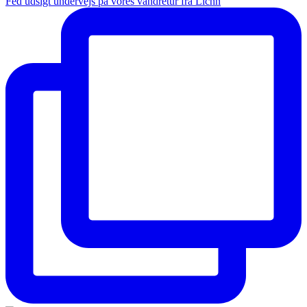
Fed udsigt undervejs på vores vandretur fra Lichn