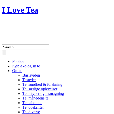
I Love Tea
A blog about my passion for tea
and life
Forside
Køb økologisk te
Om te
Basisviden
Testeder
Te: sundhed & forskning
Te: særlige oplevelser
Te: tetyper og tesmagning
Te: månedens te
Te: tal om te
Te: opskrifter
Te: diverse