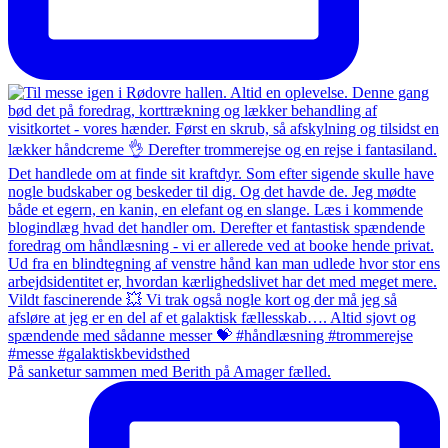
På sanketur sammen med Berith på Amager fælled.