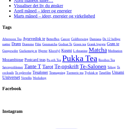
April måneds luner…
Visualiser det liv du ønsker
April måned – ideer og energier
Marts måned – ideer, energier og virkelighed
Tags
Ayurvedisk te
Afternoon Tea
BetterBox
Cancer
Coldbrewing
Damiana
De 12 hellige
Drøm
Grøn te
nætter
Drømme
Film
Genmaicha
Godnat Te
Green tea
Græsk bjergte
Matcha
Kusmi
Gunpowder
Gurkemeje te
Hjerter
Klorofyl
L-theanine
Meditation
Pukka Tea
Mozambique
Postcard teas
Pu-erh Tea
Rooibos Tea
Te-Salonen
Tante T
Te-opskrift
Tarot
Søvnproblemer
Tebog
Te
Tesaloner
Umami
cocktails
Te oplevelse
Tesmagning
Turmeric tea
Tyrkisk te
Tøsefilm
Universet
Vertellis
Workshop
Facebook
Instagram