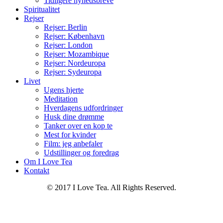
Tidligere nyhedsbreve
Spiritualitet
Rejser
Rejser: Berlin
Rejser: København
Rejser: London
Rejser: Mozambique
Rejser: Nordeuropa
Rejser: Sydeuropa
Livet
Ugens hjerte
Meditation
Hverdagens udfordringer
Husk dine drømme
Tanker over en kop te
Mest for kvinder
Film: jeg anbefaler
Udstillinger og foredrag
Om I Love Tea
Kontakt
© 2017 I Love Tea. All Rights Reserved.