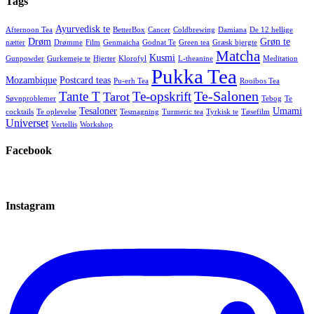
Tags
Ayurvedisk te
Afternoon Tea
BetterBox
Cancer
Coldbrewing
Damiana
De 12 hellige
Drøm
Grøn te
nætter
Drømme
Film
Genmaicha
Godnat Te
Green tea
Græsk bjergte
Matcha
Kusmi
Gunpowder
Gurkemeje te
Hjerter
Klorofyl
L-theanine
Meditation
Pukka Tea
Mozambique
Postcard teas
Pu-erh Tea
Rooibos Tea
Te-Salonen
Tante T
Te-opskrift
Tarot
Søvnproblemer
Tebog
Te
Tesaloner
Umami
cocktails
Te oplevelse
Tesmagning
Turmeric tea
Tyrkisk te
Tøsefilm
Universet
Vertellis
Workshop
Facebook
Instagram