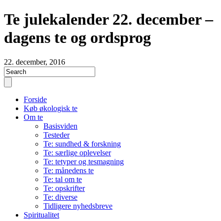
Te julekalender 22. december –
dagens te og ordsprog
22. december, 2016
Forside
Køb økologisk te
Om te
Basisviden
Testeder
Te: sundhed & forskning
Te: særlige oplevelser
Te: tetyper og tesmagning
Te: månedens te
Te: tal om te
Te: opskrifter
Te: diverse
Tidligere nyhedsbreve
Spiritualitet