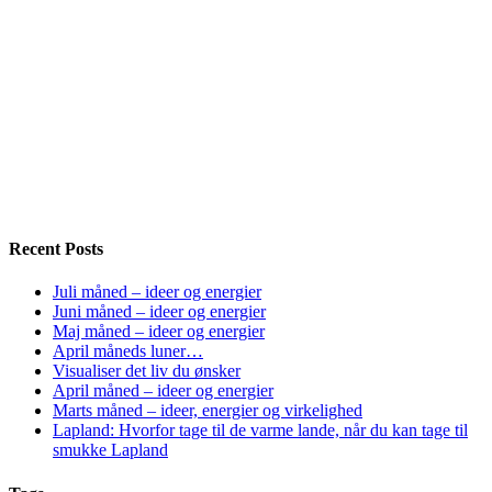
Recent Posts
Juli måned – ideer og energier
Juni måned – ideer og energier
Maj måned – ideer og energier
April måneds luner…
Visualiser det liv du ønsker
April måned – ideer og energier
Marts måned – ideer, energier og virkelighed
Lapland: Hvorfor tage til de varme lande, når du kan tage til
smukke Lapland