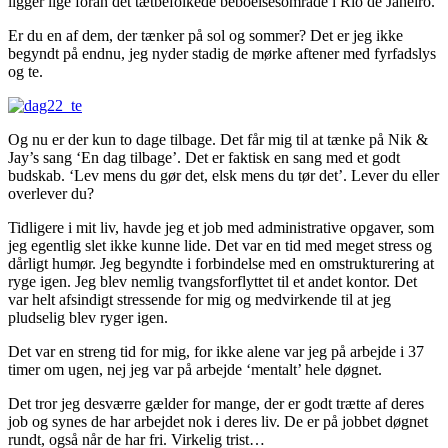
ligger lige foran det tætbefolkede beboelsesområde i Rio de Janeiro.
Er du en af dem, der tænker på sol og sommer? Det er jeg ikke
begyndt på endnu, jeg nyder stadig de mørke aftener med fyrfadslys
og te.
Og nu er der kun to dage tilbage. Det får mig til at tænke på Nik &
Jay’s sang ‘En dag tilbage’. Det er faktisk en sang med et godt
budskab. ‘Lev mens du gør det, elsk mens du tør det’. Lever du eller
overlever du?
Tidligere i mit liv, havde jeg et job med administrative opgaver, som
jeg egentlig slet ikke kunne lide. Det var en tid med meget stress og
dårligt humør. Jeg begyndte i forbindelse med en omstrukturering at
ryge igen. Jeg blev nemlig tvangsforflyttet til et andet kontor. Det
var helt afsindigt stressende for mig og medvirkende til at jeg
pludselig blev ryger igen.
Det var en streng tid for mig, for ikke alene var jeg på arbejde i 37
timer om ugen, nej jeg var på arbejde ‘mentalt’ hele døgnet.
Det tror jeg desværre gælder for mange, der er godt trætte af deres
job og synes de har arbejdet nok i deres liv. De er på jobbet døgnet
rundt, også når de har fri. Virkelig trist…