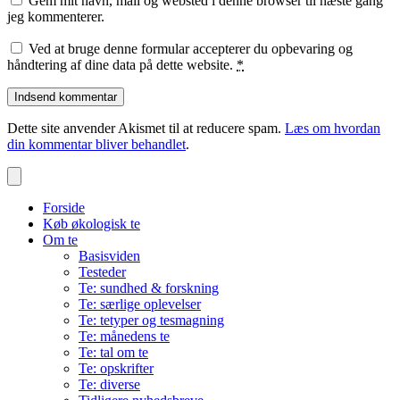
Gem mit navn, mail og websted i denne browser til næste gang
jeg kommenterer.
Ved at bruge denne formular accepterer du opbevaring og
håndtering af dine data på dette website.
*
Dette site anvender Akismet til at reducere spam.
Læs om hvordan
din kommentar bliver behandlet
.
Forside
Køb økologisk te
Om te
Basisviden
Testeder
Te: sundhed & forskning
Te: særlige oplevelser
Te: tetyper og tesmagning
Te: månedens te
Te: tal om te
Te: opskrifter
Te: diverse