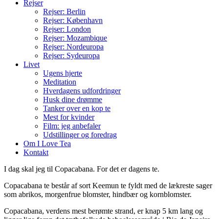
Rejser
Rejser: Berlin
Rejser: København
Rejser: London
Rejser: Mozambique
Rejser: Nordeuropa
Rejser: Sydeuropa
Livet
Ugens hjerte
Meditation
Hverdagens udfordringer
Husk dine drømme
Tanker over en kop te
Mest for kvinder
Film: jeg anbefaler
Udstillinger og foredrag
Om I Love Tea
Kontakt
I dag skal jeg til Copacabana. For det er dagens te.
Copacabana te består af sort Keemun te fyldt med de lækreste sager
som abrikos, morgenfrue blomster, hindbær og kornblomster.
Copacabana, verdens mest berømte strand, er knap 5 km lang og