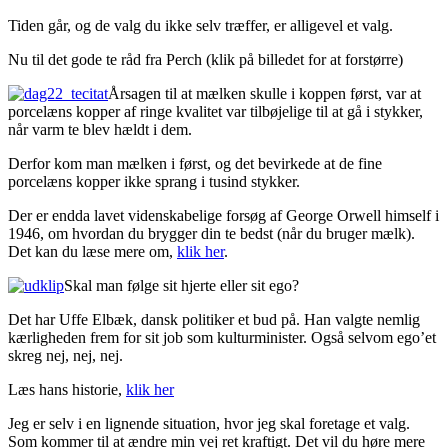
Tiden går, og de valg du ikke selv træffer, er alligevel et valg.
Nu til det gode te råd fra Perch (klik på billedet for at forstørre)
Årsagen til at mælken skulle i koppen først, var at
porcelæns kopper af ringe kvalitet var tilbøjelige til at gå i stykker,
når varm te blev hældt i dem.
Derfor kom man mælken i først, og det bevirkede at de fine
porcelæns kopper ikke sprang i tusind stykker.
Der er endda lavet videnskabelige forsøg af George Orwell himself i
1946, om hvordan du brygger din te bedst (når du bruger mælk).
Det kan du læse mere om,
klik her
.
Skal man følge sit hjerte eller sit ego?
Det har Uffe Elbæk, dansk politiker et bud på. Han valgte nemlig
kærligheden frem for sit job som kulturminister. Også selvom ego’et
skreg nej, nej, nej.
Læs hans historie,
klik her
Jeg er selv i en lignende situation, hvor jeg skal foretage et valg.
Som kommer til at ændre min vej ret kraftigt. Det vil du høre mere