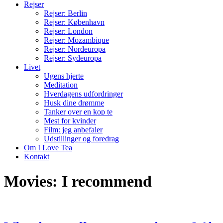
Rejser
Rejser: Berlin
Rejser: København
Rejser: London
Rejser: Mozambique
Rejser: Nordeuropa
Rejser: Sydeuropa
Livet
Ugens hjerte
Meditation
Hverdagens udfordringer
Husk dine drømme
Tanker over en kop te
Mest for kvinder
Film: jeg anbefaler
Udstillinger og foredrag
Om I Love Tea
Kontakt
Movies: I recommend