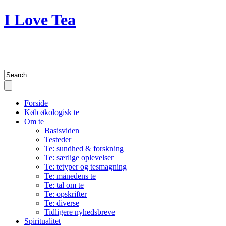
I Love Tea
A blog about my passion for tea 
Forside
Køb økologisk te
Om te
Basisviden
Testeder
Te: sundhed & forskning
Te: særlige oplevelser
Te: tetyper og tesmagning
Te: månedens te
Te: tal om te
Te: opskrifter
Te: diverse
Tidligere nyhedsbreve
Spiritualitet