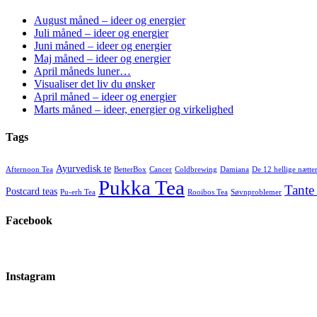
August måned – ideer og energier
Juli måned – ideer og energier
Juni måned – ideer og energier
Maj måned – ideer og energier
April måneds luner…
Visualiser det liv du ønsker
April måned – ideer og energier
Marts måned – ideer, energier og virkelighed
Tags
Ayurvedisk te
Afternoon Tea
BetterBox
Cancer
Coldbrewing
Damiana
De 12 hellige nætte
Pukka Tea
Tante
Postcard teas
Pu-erh Tea
Rooibos Tea
Søvnproblemer
Facebook
Instagram