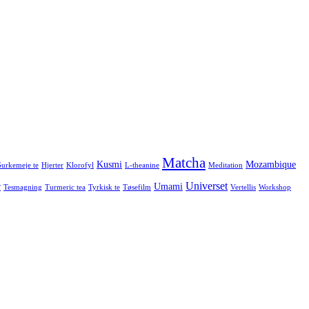
Matcha
Kusmi
Mozambique
urkemeje te
Hjerter
Klorofyl
L-theanine
Meditation
Universet
r
Umami
Tesmagning
Turmeric tea
Tyrkisk te
Tøsefilm
Vertellis
Workshop