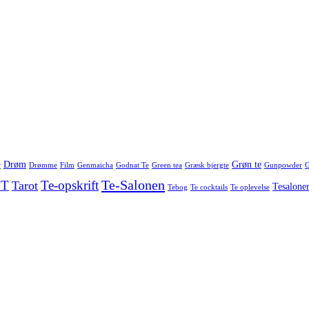
Drøm
Grøn te
r
Drømme
Film
Genmaicha
Godnat Te
Green tea
Græsk bjergte
Gunpowder
G
Te-Salonen
 T
Te-opskrift
Tarot
Tesalone
Tebog
Te cocktails
Te oplevelse