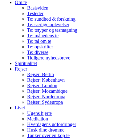
Om te
Basisviden
Testeder
Te: sundhed & forskning
Te: særlige oplevelser
Te: tetyper og tesmagning
Te: månedens te
Te: tal om te
Te: opskrifter
Te: diverse
Tidligere nyhedsbreve
Spiritualitet
Rejser
Rejser: Berlin
Rejser: København
Rejser: London
Rejser: Mozambique
Rejser: Nordeuropa
Rejser: Sydeuropa
Livet
Ugens hjerte
Meditation
Hverdagens udfordringer
Husk dine drømme
Tanker over en kop te