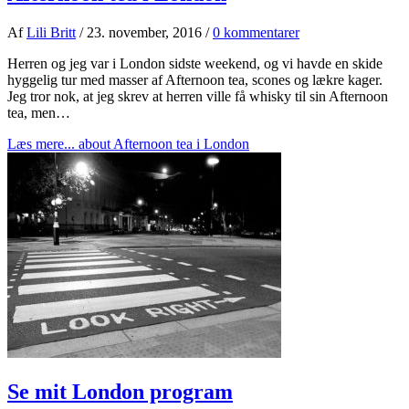
Af
Lili Britt
/
23. november, 2016
/
0 kommentarer
Herren og jeg var i London sidste weekend, og vi havde en skide
hyggelig tur med masser af Afternoon tea, scones og lækre kager.
Jeg tror nok, at jeg skrev at herren ville få whisky til sin Afternoon
tea, men…
Læs mere...
about Afternoon tea i London
Se mit London program