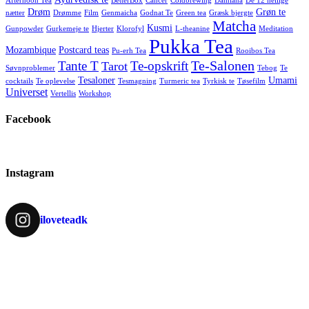
Afternoon Tea
BetterBox
Cancer
Coldbrewing
Damiana
De 12 hellige
Drøm
Grøn te
nætter
Drømme
Film
Genmaicha
Godnat Te
Green tea
Græsk bjergte
Matcha
Kusmi
Gunpowder
Gurkemeje te
Hjerter
Klorofyl
L-theanine
Meditation
Pukka Tea
Mozambique
Postcard teas
Pu-erh Tea
Rooibos Tea
Te-Salonen
Tante T
Te-opskrift
Tarot
Søvnproblemer
Tebog
Te
Tesaloner
Umami
cocktails
Te oplevelse
Tesmagning
Turmeric tea
Tyrkisk te
Tøsefilm
Universet
Vertellis
Workshop
Facebook
Instagram
iloveteadk