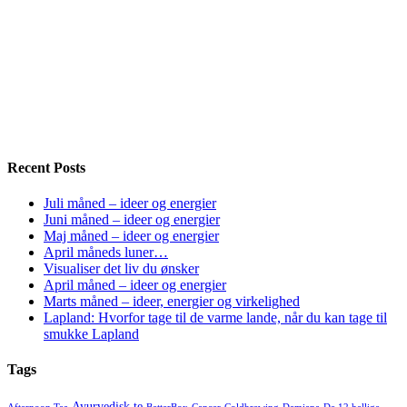
Recent Posts
Juli måned – ideer og energier
Juni måned – ideer og energier
Maj måned – ideer og energier
April måneds luner…
Visualiser det liv du ønsker
April måned – ideer og energier
Marts måned – ideer, energier og virkelighed
Lapland: Hvorfor tage til de varme lande, når du kan tage til
smukke Lapland
Tags
Ayurvedisk te