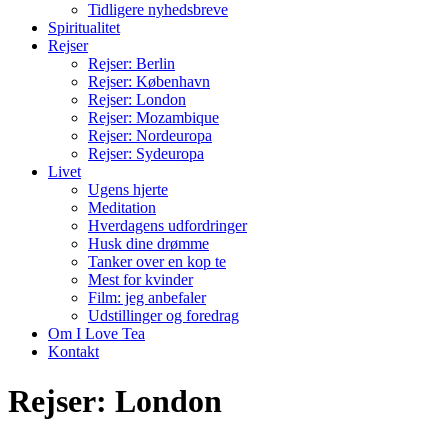
Tidligere nyhedsbreve
Spiritualitet
Rejser
Rejser: Berlin
Rejser: København
Rejser: London
Rejser: Mozambique
Rejser: Nordeuropa
Rejser: Sydeuropa
Livet
Ugens hjerte
Meditation
Hverdagens udfordringer
Husk dine drømme
Tanker over en kop te
Mest for kvinder
Film: jeg anbefaler
Udstillinger og foredrag
Om I Love Tea
Kontakt
Rejser: London