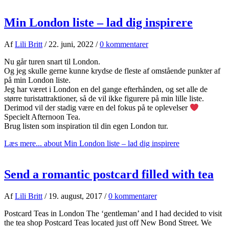
Min London liste – lad dig inspirere
Af
Lili Britt
/
22. juni, 2022
/
0 kommentarer
Nu går turen snart til London.
Og jeg skulle gerne kunne krydse de fleste af omstående punkter af
på min London liste.
Jeg har været i London en del gange efterhånden, og set alle de
større turistattraktioner, så de vil ikke figurere på min lille liste.
Derimod vil der stadig være en del fokus på te oplevelser
Specielt Afternoon Tea.
Brug listen som inspiration til din egen London tur.
Læs mere...
about Min London liste – lad dig inspirere
Send a romantic postcard filled with tea
Af
Lili Britt
/
19. august, 2017
/
0 kommentarer
Postcard Teas in London The ‘gentleman’ and I had decided to visit
the tea shop Postcard Teas located just off New Bond Street. We