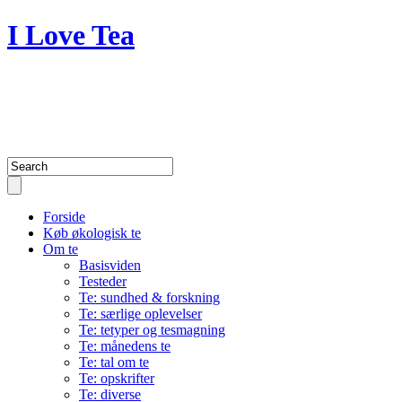
I Love Tea
A blog about my passion for tea
and life
Forside
Køb økologisk te
Om te
Basisviden
Testeder
Te: sundhed & forskning
Te: særlige oplevelser
Te: tetyper og tesmagning
Te: månedens te
Te: tal om te
Te: opskrifter
Te: diverse