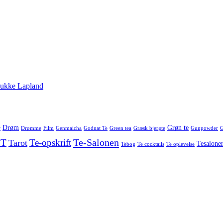
smukke Lapland
Drøm
Grøn te
r
Drømme
Film
Genmaicha
Godnat Te
Green tea
Græsk bjergte
Gunpowder
G
Te-Salonen
 T
Te-opskrift
Tarot
Tesalone
Tebog
Te cocktails
Te oplevelse