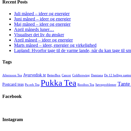
Recent Posts
Juli måned – ideer og energier
Juni måned – ideer og energier
Maj måned – ideer og energier
April måneds luner…
Visualiser det liv du ønsker
April måned – ideer og energier
Marts måned – ideer, energier og virkelighed
Lapland: Hvorfor tage til de varme lande, når du kan tage til 
Tags
Ayurvedisk te
Afternoon Tea
BetterBox
Cancer
Coldbrewing
Damiana
De 12 hellige nætte
Pukka Tea
Tante
Postcard teas
Pu-erh Tea
Rooibos Tea
Søvnproblemer
Facebook
Instagram