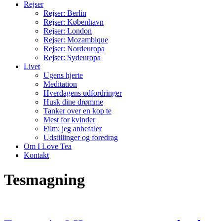
Rejser
Rejser: Berlin
Rejser: København
Rejser: London
Rejser: Mozambique
Rejser: Nordeuropa
Rejser: Sydeuropa
Livet
Ugens hjerte
Meditation
Hverdagens udfordringer
Husk dine drømme
Tanker over en kop te
Mest for kvinder
Film: jeg anbefaler
Udstillinger og foredrag
Om I Love Tea
Kontakt
Tesmagning