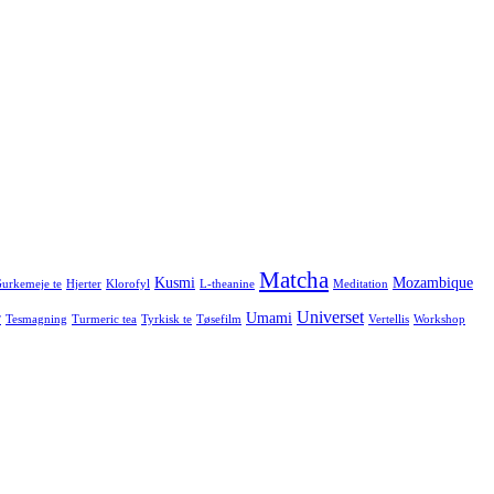
Matcha
Kusmi
Mozambique
urkemeje te
Hjerter
Klorofyl
L-theanine
Meditation
Universet
r
Umami
Tesmagning
Turmeric tea
Tyrkisk te
Tøsefilm
Vertellis
Workshop