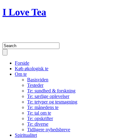
I Love Tea
A blog about my passion for tea 
Forside
Køb økologisk te
Om te
Basisviden
Testeder
Te: sundhed & forskning
Te: særlige oplevelser
Te: tetyper og tesmagning
Te: månedens te
Te: tal om te
Te: opskrifter
Te: diverse
Tidligere nyhedsbreve
Spiritualitet