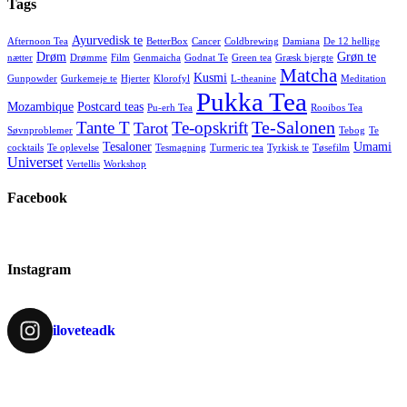
Tags
Ayurvedisk te
Afternoon Tea
BetterBox
Cancer
Coldbrewing
Damiana
De 12 hellige
Drøm
Grøn te
nætter
Drømme
Film
Genmaicha
Godnat Te
Green tea
Græsk bjergte
Matcha
Kusmi
Gunpowder
Gurkemeje te
Hjerter
Klorofyl
L-theanine
Meditation
Pukka Tea
Mozambique
Postcard teas
Pu-erh Tea
Rooibos Tea
Te-Salonen
Tante T
Te-opskrift
Tarot
Søvnproblemer
Tebog
Te
Tesaloner
Umami
cocktails
Te oplevelse
Tesmagning
Turmeric tea
Tyrkisk te
Tøsefilm
Universet
Vertellis
Workshop
Facebook
Instagram
iloveteadk