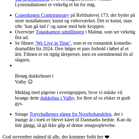
Lysinstallationer er virkelig et hit for mig.
Copenhagen Contemporary
på Refshalevej 173, der byder på
store installationer, kunst og videoværker. Det er kunst, man
ofte ‘kan gå ind i’ og sanse med hele kroppen.
Overvejer
Tutankamon udstillingen
i Malmø, som ser virkelig
flot ud.
Se filmen
‘We Live in Time’
, som er en romantisk komedie-
dramafilm fra 2024. Den følger et pars forhold i løbet af et
årti. Filmen er en rigtig tåreperser, men en usentimental én af
slagsen.
Besøg dukkehuset i
Valby 😉
Middag med pigerne i eventgruppen, hvor vi måske vil
besøge dette
dukkehus i Valby
, for flere af os elsker et godt
gys.
Smage
Torvehallernes gløgg fra Noorbohandelen
, der i
mange år i træk er blevet kåret til Danmarks bedste. Kan du
lide gløgg, så gå ikke glip af denne smagsoplevelse.
God november måned til alle, der kommer forbi her ❤️