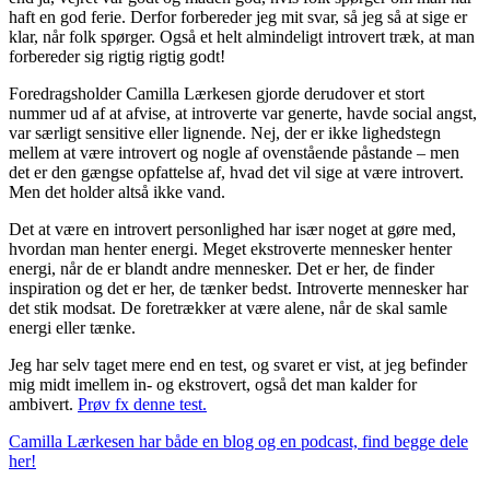
haft en god ferie. Derfor forbereder jeg mit svar, så jeg så at sige er
klar, når folk spørger. Også et helt almindeligt introvert træk, at man
forbereder sig rigtig rigtig godt!
Foredragsholder Camilla Lærkesen gjorde derudover et stort
nummer ud af at afvise, at introverte var generte, havde social angst,
var særligt sensitive eller lignende. Nej, der er ikke lighedstegn
mellem at være introvert og nogle af ovenstående påstande – men
det er den gængse opfattelse af, hvad det vil sige at være introvert.
Men det holder altså ikke vand.
Det at være en introvert personlighed har især noget at gøre med,
hvordan man henter energi. Meget ekstroverte mennesker henter
energi, når de er blandt andre mennesker. Det er her, de finder
inspiration og det er her, de tænker bedst. Introverte mennesker har
det stik modsat. De foretrækker at være alene, når de skal samle
energi eller tænke.
Jeg har selv taget mere end en test, og svaret er vist, at jeg befinder
mig midt imellem in- og ekstrovert, også det man kalder for
ambivert.
Prøv fx denne test.
Camilla Lærkesen har både en blog og en podcast, find begge dele
her!