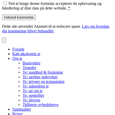
Ved at bruge denne formular accepterer du opbevaring og
håndtering af dine data på dette website.
*
Dette site anvender Akismet til at reducere spam.
Læs om hvordan
din kommentar bliver behandlet
.
Forside
Køb økologisk te
Om te
Basisviden
Testeder
Te: sundhed & forskning
Te: særlige oplevelser
Te: tetyper og tesmagning
Te: månedens te
Te: tal om te
Te: opskrifter
Te: diverse
Tidligere nyhedsbreve
Spiritualitet
Rejser