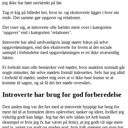
jeg ikke har hørt om/tænkt på før.
Tag et kig på billedet her, hvor in- og ekstroverte ligger i hver sin
ende. Det samme gør opgaver og relationer.
Det viser sig, at introverte ofte hælder mere over i kategorien
‘opgaver’ end i kategorien ‘relationer’.
Introverte har altså sædvanligvis langt større fokus på selve
opgaveløsningen, end den ekstroverte for hvem al det sociale
samspil i forbindelse med opgaveløsningen er en ikke uvæsentlig
faktor.
Et forhold man ofte bemærker ved møder, hvor snakken normalt går
nogle minutter, før selve mødets formål italesættes. Selv har jeg altid
i forhold til møder, undret mig over at vi ikke bare kunne se at
komme til sagen, og så få det her møde overstået..
Introverte har brug for god forberedelse
Den anden ting var det her med at introverte hyppigt har brug for
mere tid til at formulere deres oplevelser, tanker og ideer, hvilket jeg
virkelig godt kan følge. Jeg har det selv sådan (et helt banalt
eksempel er hvis jeg fx har været på ferie), at jeg godt vil sige mere
end ja, vejret var godt og maden god, hvis folk spørger om man har