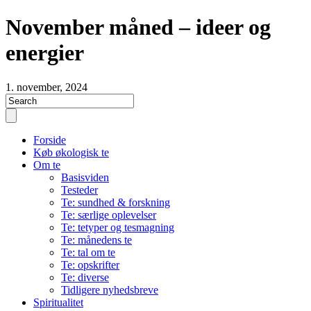
November måned – ideer og
energier
1. november, 2024
Forside
Køb økologisk te
Om te
Basisviden
Testeder
Te: sundhed & forskning
Te: særlige oplevelser
Te: tetyper og tesmagning
Te: månedens te
Te: tal om te
Te: opskrifter
Te: diverse
Tidligere nyhedsbreve
Spiritualitet