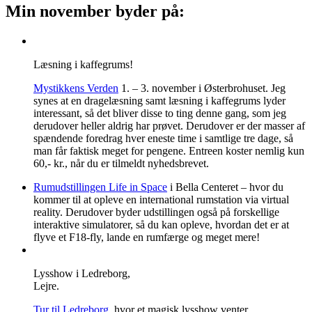
Min november byder på:
Læsning i kaffegrums!
Mystikkens Verden
1. – 3. november i Østerbrohuset. Jeg
synes at en dragelæsning samt læsning i kaffegrums lyder
interessant, så det bliver disse to ting denne gang, som jeg
derudover heller aldrig har prøvet. Derudover er der masser af
spændende foredrag hver eneste time i samtlige tre dage, så
man får faktisk meget for pengene. Entreen koster nemlig kun
60,- kr., når du er tilmeldt nyhedsbrevet.
Rumudstillingen Life in Space
i Bella Centeret – hvor du
kommer til at opleve en international rumstation via virtual
reality. Derudover byder udstillingen også på forskellige
interaktive simulatorer, så du kan opleve, hvordan det er at
flyve et F18-fly, lande en rumfærge og meget mere!
Lysshow i Ledreborg,
Lejre.
Tur til Ledreborg
, hvor et magisk lysshow venter.