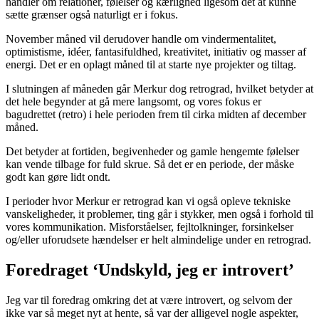
handler om relationer, følelser og kærlighed ligesom det at kunne
sætte grænser også naturligt er i fokus.
November måned vil derudover handle om vindermentalitet,
optimistisme, idéer, fantasifuldhed, kreativitet, initiativ og masser af
energi. Det er en oplagt måned til at starte nye projekter og tiltag.
I slutningen af måneden går Merkur dog retrograd, hvilket betyder at
det hele begynder at gå mere langsomt, og vores fokus er
bagudrettet (retro) i hele perioden frem til cirka midten af december
måned.
Det betyder at fortiden, begivenheder og gamle hengemte følelser
kan vende tilbage for fuld skrue. Så det er en periode, der måske
godt kan gøre lidt ondt.
I perioder hvor Merkur er retrograd kan vi også opleve tekniske
vanskeligheder, it problemer, ting går i stykker, men også i forhold til
vores kommunikation. Misforståelser, fejltolkninger, forsinkelser
og/eller uforudsete hændelser er helt almindelige under en retrograd.
Foredraget ‘Undskyld, jeg er introvert’
Jeg var til foredrag omkring det at være introvert, og selvom der
ikke var så meget nyt at hente, så var der alligevel nogle aspekter,