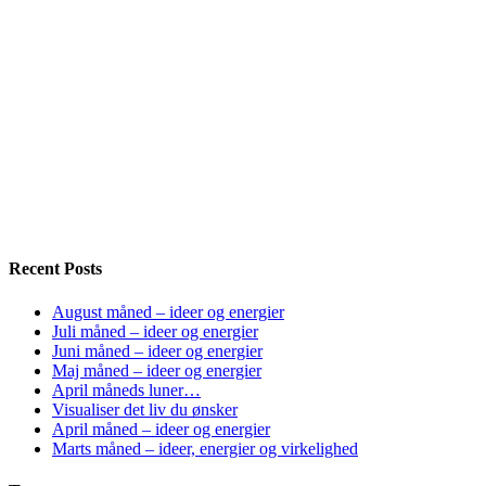
Recent Posts
August måned – ideer og energier
Juli måned – ideer og energier
Juni måned – ideer og energier
Maj måned – ideer og energier
April måneds luner…
Visualiser det liv du ønsker
April måned – ideer og energier
Marts måned – ideer, energier og virkelighed