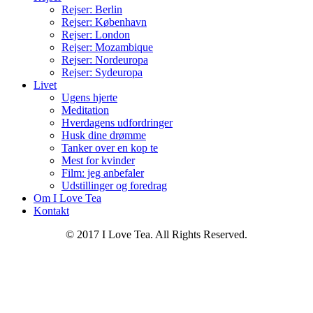
Rejser: Berlin
Rejser: København
Rejser: London
Rejser: Mozambique
Rejser: Nordeuropa
Rejser: Sydeuropa
Livet
Ugens hjerte
Meditation
Hverdagens udfordringer
Husk dine drømme
Tanker over en kop te
Mest for kvinder
Film: jeg anbefaler
Udstillinger og foredrag
Om I Love Tea
Kontakt
© 2017 I Love Tea. All Rights Reserved.