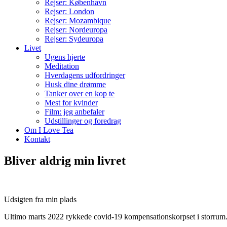
Rejser: København
Rejser: London
Rejser: Mozambique
Rejser: Nordeuropa
Rejser: Sydeuropa
Livet
Ugens hjerte
Meditation
Hverdagens udfordringer
Husk dine drømme
Tanker over en kop te
Mest for kvinder
Film: jeg anbefaler
Udstillinger og foredrag
Om I Love Tea
Kontakt
Bliver aldrig min livret
Udsigten fra min plads
Ultimo marts 2022 rykkede covid-19 kompensationskorpset i storrum