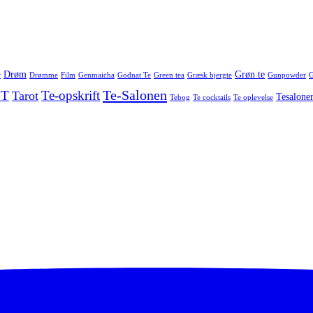
Drøm
Grøn te
r
Drømme
Film
Genmaicha
Godnat Te
Green tea
Græsk bjergte
Gunpowder
G
Te-Salonen
 T
Te-opskrift
Tarot
Tesalone
Tebog
Te cocktails
Te oplevelse