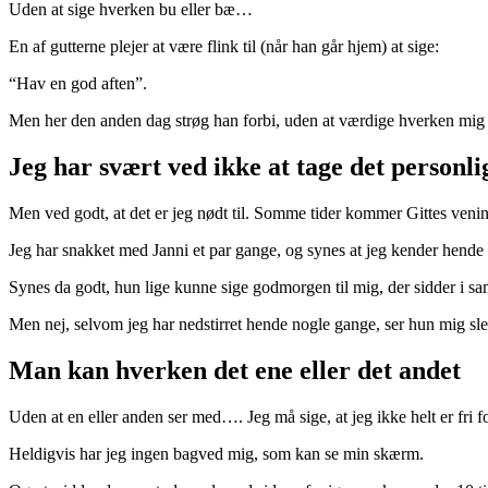
Uden at sige hverken bu eller bæ…
En af gutterne plejer at være flink til (når han går hjem) at sige:
“Hav en god aften”.
Men her den anden dag strøg han forbi, uden at værdige hverken mig el
Jeg har svært ved ikke at tage det personli
Men ved godt, at det er jeg nødt til. Somme tider kommer Gittes ven
Jeg har snakket med Janni et par gange, og synes at jeg kender hende
Synes da godt, hun lige kunne sige godmorgen til mig, der sidder i sa
Men nej, selvom jeg har nedstirret hende nogle gange, ser hun mig sle
Man kan hverken det ene eller det andet
Uden at en eller anden ser med…. Jeg må sige, at jeg ikke helt er fri f
Heldigvis har jeg ingen bagved mig, som kan se min skærm.