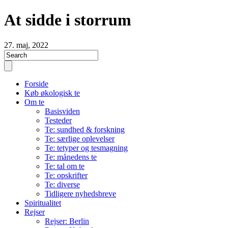
At sidde i storrum
27. maj, 2022
Forside
Køb økologisk te
Om te
Basisviden
Testeder
Te: sundhed & forskning
Te: særlige oplevelser
Te: tetyper og tesmagning
Te: månedens te
Te: tal om te
Te: opskrifter
Te: diverse
Tidligere nyhedsbreve
Spiritualitet
Rejser
Rejser: Berlin