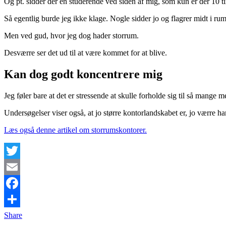
Og pt. sidder der en studerende ved siden af mig, som kun er der 10 
Så egentlig burde jeg ikke klage. Nogle sidder jo og flagrer midt i rum
Men ved gud, hvor jeg dog hader storrum.
Desværre ser det ud til at være kommet for at blive.
Kan dog godt koncentrere mig
Jeg føler bare at det er stressende at skulle forholde sig til så mange 
Undersøgelser viser også, at jo større kontorlandskabet er, jo værre ha
Læs også denne artikel om storrumskontorer.
Twitter
Email
Facebook
Share