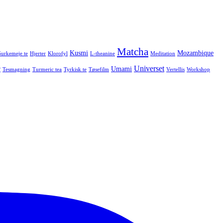
Matcha
Kusmi
Mozambique
urkemeje te
Hjerter
Klorofyl
L-theanine
Meditation
Universet
r
Umami
Tesmagning
Turmeric tea
Tyrkisk te
Tøsefilm
Vertellis
Workshop