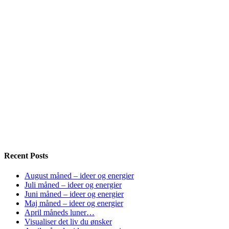
Recent Posts
August måned – ideer og energier
Juli måned – ideer og energier
Juni måned – ideer og energier
Maj måned – ideer og energier
April måneds luner…
Visualiser det liv du ønsker