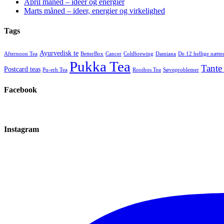
April måned – ideer og energier
Marts måned – ideer, energier og virkelighed
Tags
Ayurvedisk te
Afternoon Tea
BetterBox
Cancer
Coldbrewing
Damiana
De 12 hellige nætte
Pukka Tea
Tante
Postcard teas
Pu-erh Tea
Rooibos Tea
Søvnproblemer
Facebook
Instagram