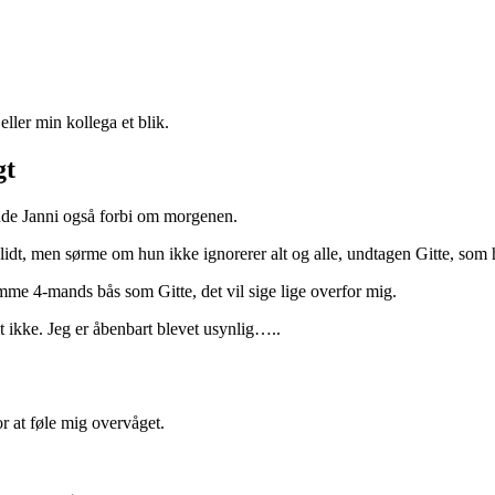
ler min kollega et blik.
gt
inde Janni også forbi om morgenen.
 lidt, men sørme om hun ikke ignorerer alt og alle, undtagen Gitte, som
mme 4-mands bås som Gitte, det vil sige lige overfor mig.
t ikke. Jeg er åbenbart blevet usynlig…..
or at føle mig overvåget.