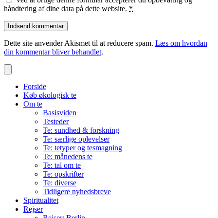
håndtering af dine data på dette website.
*
Dette site anvender Akismet til at reducere spam.
Læs om hvordan
din kommentar bliver behandlet
.
Forside
Køb økologisk te
Om te
Basisviden
Testeder
Te: sundhed & forskning
Te: særlige oplevelser
Te: tetyper og tesmagning
Te: månedens te
Te: tal om te
Te: opskrifter
Te: diverse
Tidligere nyhedsbreve
Spiritualitet
Rejser
Rejser: Berlin