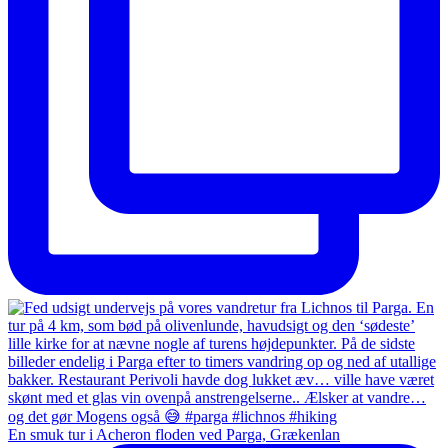
En smuk tur i Acheron floden ved Parga, Grækenlan