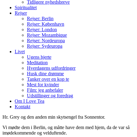
Tidligere nyhedsbreve
Spiritualitet
Rejser
Rejser: Berlin
Rejser: København
Rejser: London
Rejser: Mozambique
Rejser: Nordeuropa
Rejser: Sydeuropa
Livet
Ugens hjerte
Meditation
Hverdagens udfordringer
Husk dine drømme
Tanker over en kop te
Mest for kvinder
Film: jeg anbefaler
Udstillinger og foredrag
Om I Love Tea
Kontakt
Hr. Grey og den anden min skytsengel fra Sonnentor.
Vi mødte dem i Berlin, og måtte have dem med hjem, da de var så
imødekommende og velduftende.