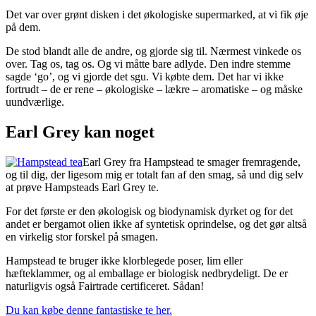
Det var over grønt disken i det økologiske supermarked, at vi fik øje
på dem.
De stod blandt alle de andre, og gjorde sig til. Nærmest vinkede os
over. Tag os, tag os. Og vi måtte bare adlyde. Den indre stemme
sagde ‘go’, og vi gjorde det sgu. Vi købte dem. Det har vi ikke
fortrudt – de er rene – økologiske – lækre – aromatiske – og måske
uundværlige.
Earl Grey kan noget
Earl Grey fra Hampstead te smager fremragende,
og til dig, der ligesom mig er totalt fan af den smag, så und dig selv
at prøve Hampsteads Earl Grey te.
For det første er den økologisk og biodynamisk dyrket og for det
andet er bergamot olien ikke af syntetisk oprindelse, og det gør altså
en virkelig stor forskel på smagen.
Hampstead te bruger ikke klorblegede poser, lim eller
hæfteklammer, og al emballage er biologisk nedbrydeligt. De er
naturligvis også Fairtrade certificeret. Sådan!
Du kan købe denne fantastiske te her.