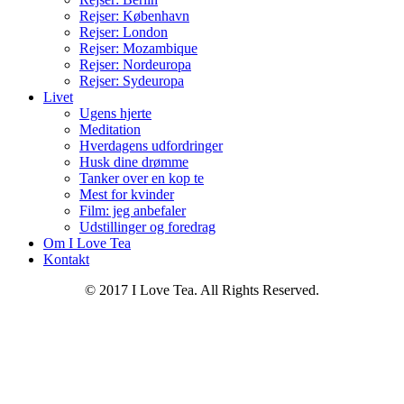
Rejser: København
Rejser: London
Rejser: Mozambique
Rejser: Nordeuropa
Rejser: Sydeuropa
Livet
Ugens hjerte
Meditation
Hverdagens udfordringer
Husk dine drømme
Tanker over en kop te
Mest for kvinder
Film: jeg anbefaler
Udstillinger og foredrag
Om I Love Tea
Kontakt
© 2017 I Love Tea. All Rights Reserved.