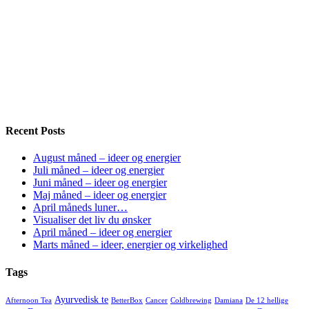
Recent Posts
August måned – ideer og energier
Juli måned – ideer og energier
Juni måned – ideer og energier
Maj måned – ideer og energier
April måneds luner…
Visualiser det liv du ønsker
April måned – ideer og energier
Marts måned – ideer, energier og virkelighed
Tags
Ayurvedisk te
Afternoon Tea
BetterBox
Cancer
Coldbrewing
Damiana
De 12 hellige