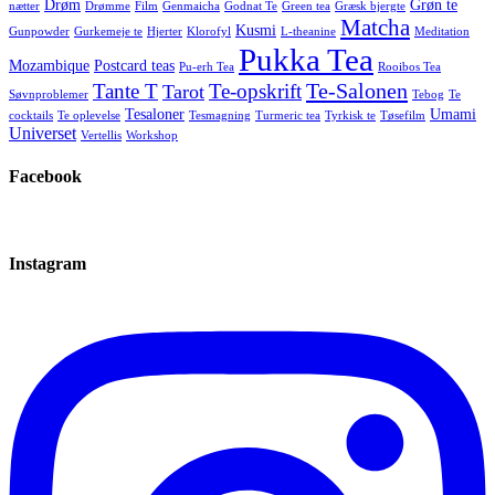
Drøm
Grøn te
nætter
Drømme
Film
Genmaicha
Godnat Te
Green tea
Græsk bjergte
Matcha
Kusmi
Gunpowder
Gurkemeje te
Hjerter
Klorofyl
L-theanine
Meditation
Pukka Tea
Mozambique
Postcard teas
Pu-erh Tea
Rooibos Tea
Te-Salonen
Tante T
Te-opskrift
Tarot
Søvnproblemer
Tebog
Te
Tesaloner
Umami
cocktails
Te oplevelse
Tesmagning
Turmeric tea
Tyrkisk te
Tøsefilm
Universet
Vertellis
Workshop
Facebook
Instagram