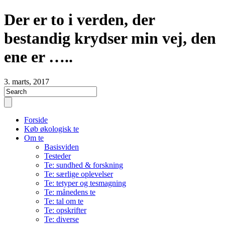
Der er to i verden, der
bestandig krydser min vej, den
ene er …..
3. marts, 2017
Forside
Køb økologisk te
Om te
Basisviden
Testeder
Te: sundhed & forskning
Te: særlige oplevelser
Te: tetyper og tesmagning
Te: månedens te
Te: tal om te
Te: opskrifter
Te: diverse