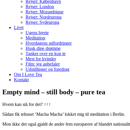
Rejser: København
Rejser: London
Rejser: Mozambique
Rejser: Nordeuropa
Rejser: Sydeuropa
Livet
Ugens hjerte
Meditation
Hverdagens udfordringer
Husk dine drømme
Tanker over en kop te
Mest for kvinder
Film: jeg anbefaler
Udstillinger og foredrag
Om I Love Tea
Kontakt
Empty mind – still body – pure tea
Hvem kan stå for det? ↑↑↑
Sådan fik tehuset ‘Macha Macha’ lokket mig til meditation i Berlin.
Mon ikke det også gjaldt de andre fem europæere af blandet nationalitet?