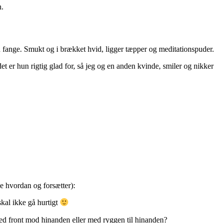
n.
an fange. Smukt og i brækket hvid, ligger tæpper og meditationspuder.
det er hun rigtig glad for, så jeg og en anden kvinde, smiler og nikker
se hvordan og forsætter):
skal ikke gå hurtigt
med front mod hinanden eller med ryggen til hinanden?