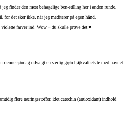
så jeg finder den mest behagelige ben-stilling her i anden runde.
l, for det sker ikke, når jeg mediterer på egen hånd.
 violette farver ind. Wow – du skulle prøve det ♥
ar denne søndag udvalgt en særlig grøn højkvalitets te med navnet
tidig flere næringsstoffer, idet catechin (antioxidant) indhold,