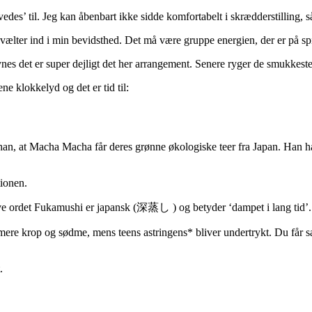
lvedes’ til. Jeg kan åbenbart ikke sidde komfortabelt i skrædderstilling, 
 vælter ind i min bevidsthed. Det må være gruppe energien, der er på spi
ynes det er super dejligt det her arrangement. Senere ryger de smukkeste
e klokkelyd og det er tid til:
r han, at Macha Macha får deres grønne økologiske teer fra Japan. Han h
tionen.
elve ordet Fukamushi er japansk (深蒸し ) og betyder ‘dampet i lang tid’.
mere krop og sødme, mens teens astringens* bliver undertrykt. Du får sam
.