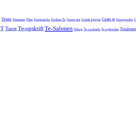
Drøm
Grøn te
r
Drømme
Film
Genmaicha
Godnat Te
Green tea
Græsk bjergte
Gunpowder
G
Te-Salonen
 T
Te-opskrift
Tarot
Tesalone
Tebog
Te cocktails
Te oplevelse