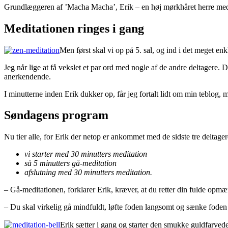
Grundlæggeren af ’Macha Macha’, Erik – en høj mørkhåret herre med br
Meditationen ringes i gang
Men først skal vi op på 5. sal, og ind i det meget en
Jeg når lige at få vekslet et par ord med nogle af de andre deltagere. D
anerkendende.
I minutterne inden Erik dukker op, får jeg fortalt lidt om min teblog, m
Søndagens program
Nu tier alle, for Erik der netop er ankommet med de sidste tre delta
vi starter med 30 minutters meditation
så 5 minutters gå-meditation
afslutning med 30 minutters meditation.
– Gå-meditationen, forklarer Erik, kræver, at du retter din fulde opmæ
–
Du skal virkelig gå mindfuldt, løfte foden langsomt og sænke foden la
Erik sætter i gang og starter den smukke guldfarved