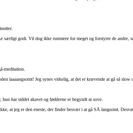
nutter.
ikke særligt godt. Vil dog ikke rumstere for meget og forstyrre de andre,
gå-meditation.
 foden laaaangsomt! Jeg synes virkelig, at det er krævende at gå så slo
r, hun har siddet akavet og fødderne er begyndt at sove.
kke, at jeg er den eneste, der finder besvær i at gå SÅ langsomt. Desværr