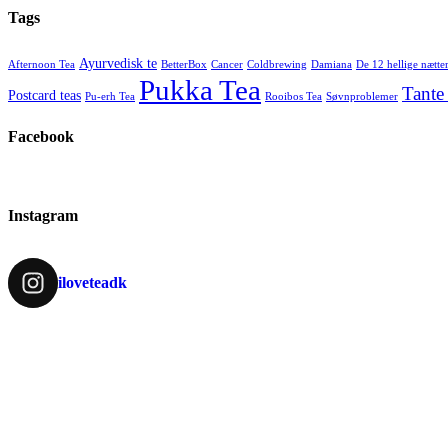
Tags
Ayurvedisk te
Afternoon Tea
BetterBox
Cancer
Coldbrewing
Damiana
De 12 hellige nætte
Pukka Tea
Tante
Postcard teas
Pu-erh Tea
Rooibos Tea
Søvnproblemer
Facebook
Instagram
iloveteadk