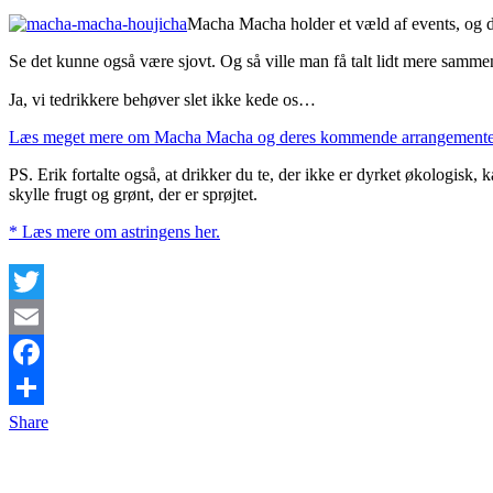
Macha Macha holder et væld af events, og den
Se det kunne også være sjovt. Og så ville man få talt lidt mere samm
Ja, vi tedrikkere behøver slet ikke kede os…
Læs meget mere om Macha Macha og deres kommende arrangementer,
PS. Erik fortalte også, at drikker du te, der ikke er dyrket økologisk,
skylle frugt og grønt, der er sprøjtet.
* Læs mere om astringens her.
Twitter
Email
Facebook
Share