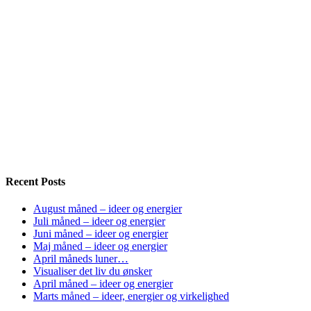
Recent Posts
August måned – ideer og energier
Juli måned – ideer og energier
Juni måned – ideer og energier
Maj måned – ideer og energier
April måneds luner…
Visualiser det liv du ønsker
April måned – ideer og energier
Marts måned – ideer, energier og virkelighed