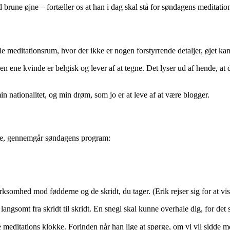
une øjne – fortæller os at han i dag skal stå for søndagens meditatio
kle meditationsrum, hvor der ikke er nogen forstyrrende detaljer, øjet k
en ene kvinde er belgisk og lever af at tegne. Det lyser ud af hende, at 
in nationalitet, og min drøm, som jo er at leve af at være blogger.
gere, gennemgår søndagens program:
rksomhed mod fødderne og de skridt, du tager. (Erik rejser sig for at vi
ngsomt fra skridt til skridt. En snegl skal kunne overhale dig, for det 
e meditations klokke. Forinden når han lige at spørge, om vi vil sidde 