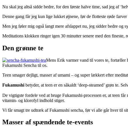
Nu skal jeg altså sidde bedre, for den første halve time, sad jeg af ‘he
Denne gang får jeg kun lige lukket øjnene, før de flotteste røde farver
Men jeg føler mig også langt mere afslappet nu, jeg sidder bedre og s
Meditations klokken ringer igen 30 minutter senere med den fineste, ren
Den grønne te
Mens Erik varmer vand til vores te, fortælle
Fukamushi Sencha til os.
Teen smager dejligt, masser af umami – og super lækkert efter medita
Fukamushi
betyder, at teen er en såkaldt ‘deep-steamed’ grøn te. S
De vigtigste fordele ved at bruge Fukamushi-processen er, at teen får 
vitamin- og klorofyl indhold stiger.
Vi får smagt tre udtræk af Fukamushi sencha, før vi alle går hver til sit
Masser af spændende te-events