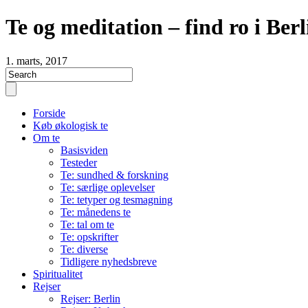
Te og meditation – find ro i Berl
1. marts, 2017
Forside
Køb økologisk te
Om te
Basisviden
Testeder
Te: sundhed & forskning
Te: særlige oplevelser
Te: tetyper og tesmagning
Te: månedens te
Te: tal om te
Te: opskrifter
Te: diverse
Tidligere nyhedsbreve
Spiritualitet
Rejser
Rejser: Berlin