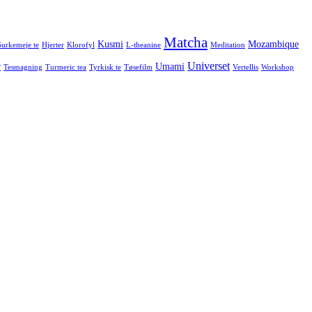
Matcha
Kusmi
Mozambique
urkemeje te
Hjerter
Klorofyl
L-theanine
Meditation
Universet
r
Umami
Tesmagning
Turmeric tea
Tyrkisk te
Tøsefilm
Vertellis
Workshop