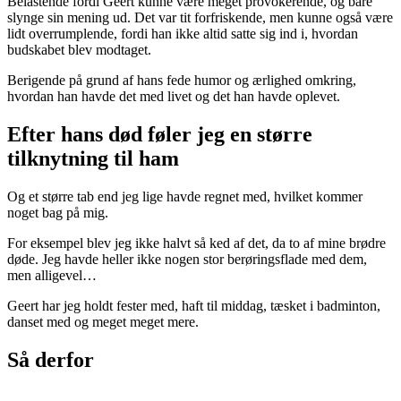
Belastende fordi Geert kunne være meget provokerende, og bare
slynge sin mening ud. Det var tit forfriskende, men kunne også være
lidt overrumplende, fordi han ikke altid satte sig ind i, hvordan
budskabet blev modtaget.
Berigende på grund af hans fede humor og ærlighed omkring,
hvordan han havde det med livet og det han havde oplevet.
Efter hans død føler jeg en større
tilknytning til ham
Og et større tab end jeg lige havde regnet med, hvilket kommer
noget bag på mig.
For eksempel blev jeg ikke halvt så ked af det, da to af mine brødre
døde. Jeg havde heller ikke nogen stor berøringsflade med dem,
men alligevel…
Geert har jeg holdt fester med, haft til middag, tæsket i badminton,
danset med og meget meget mere.
Så derfor