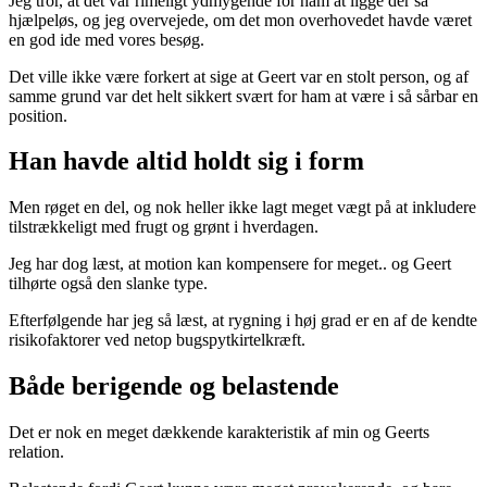
Jeg tror, at det var rimeligt ydmygende for ham at ligge der så
hjælpeløs, og jeg overvejede, om det mon overhovedet havde været
en god ide med vores besøg.
Det ville ikke være forkert at sige at Geert var en stolt person, og af
samme grund var det helt sikkert svært for ham at være i så sårbar en
position.
Han havde altid holdt sig i form
Men røget en del, og nok heller ikke lagt meget vægt på at inkludere
tilstrækkeligt med frugt og grønt i hverdagen.
Jeg har dog læst, at motion kan kompensere for meget.. og Geert
tilhørte også den slanke type.
Efterfølgende har jeg så læst, at rygning i høj grad er en af de kendte
risikofaktorer ved netop bugspytkirtelkræft.
Både berigende og belastende
Det er nok en meget dækkende karakteristik af min og Geerts
relation.