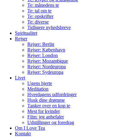
Te: månedens te
Te: tal om te
Te: opskrifter
Te: diverse
Tidligere nyhedsbreve
Spiritualitet
Rejser
Rejser: Berlin
Rejser: København
Rejser: London
Rejser: Mozambique
Rejser: Nordeuropa
Rejser: Sydeuropa
Livet
Ugens hjerte
Meditation
Hverdagens udfordringer
Husk dine drømme
Tanker over en kop te
Mest for kvinder
Film: jeg anbefaler
Udstillinger og foredrag
Om I Love Tea
Kontakt