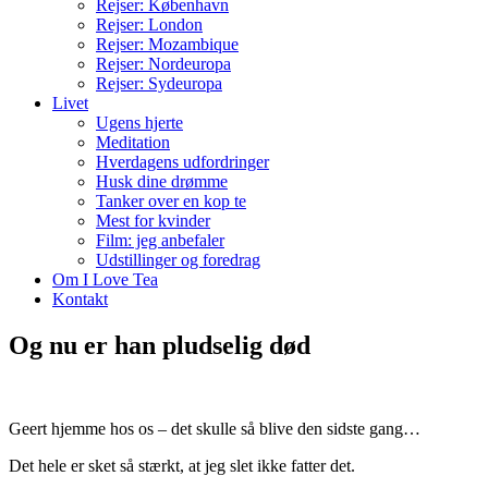
Rejser: København
Rejser: London
Rejser: Mozambique
Rejser: Nordeuropa
Rejser: Sydeuropa
Livet
Ugens hjerte
Meditation
Hverdagens udfordringer
Husk dine drømme
Tanker over en kop te
Mest for kvinder
Film: jeg anbefaler
Udstillinger og foredrag
Om I Love Tea
Kontakt
Og nu er han pludselig død
Geert hjemme hos os – det skulle så blive den sidste gang…
Det hele er sket så stærkt, at jeg slet ikke fatter det.