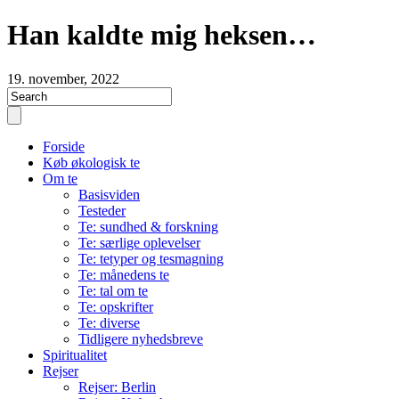
Han kaldte mig heksen…
19. november, 2022
Forside
Køb økologisk te
Om te
Basisviden
Testeder
Te: sundhed & forskning
Te: særlige oplevelser
Te: tetyper og tesmagning
Te: månedens te
Te: tal om te
Te: opskrifter
Te: diverse
Tidligere nyhedsbreve
Spiritualitet
Rejser
Rejser: Berlin