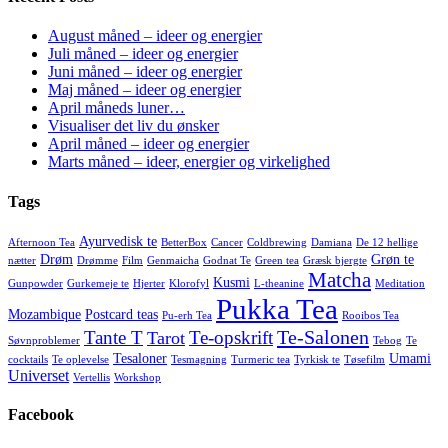
August måned – ideer og energier
Juli måned – ideer og energier
Juni måned – ideer og energier
Maj måned – ideer og energier
April måneds luner…
Visualiser det liv du ønsker
April måned – ideer og energier
Marts måned – ideer, energier og virkelighed
Tags
Ayurvedisk te
Afternoon Tea
BetterBox
Cancer
Coldbrewing
Damiana
De 12 hellige
Drøm
Grøn te
nætter
Drømme
Film
Genmaicha
Godnat Te
Green tea
Græsk bjergte
Matcha
Kusmi
Gunpowder
Gurkemeje te
Hjerter
Klorofyl
L-theanine
Meditation
Pukka Tea
Mozambique
Postcard teas
Pu-erh Tea
Rooibos Tea
Te-Salonen
Tante T
Te-opskrift
Tarot
Søvnproblemer
Tebog
Te
Tesaloner
Umami
cocktails
Te oplevelse
Tesmagning
Turmeric tea
Tyrkisk te
Tøsefilm
Universet
Vertellis
Workshop
Facebook