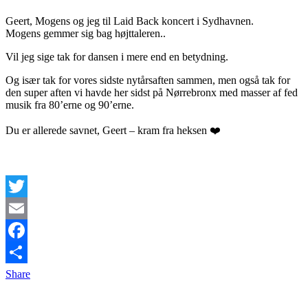
Geert, Mogens og jeg til Laid Back koncert i Sydhavnen.
Mogens gemmer sig bag højttaleren..
Vil jeg sige tak for dansen i mere end en betydning.
Og især tak for vores sidste nytårsaften sammen, men også tak for
den super aften vi havde her sidst på Nørrebronx med masser af fed
musik fra 80’erne og 90’erne.
Du er allerede savnet, Geert – kram fra heksen ❤️
Twitter
Email
Facebook
Share