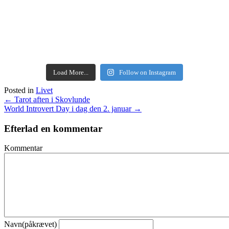
Load More...
Follow on Instagram
Posted in
Livet
Posts
← Tarot aften i Skovlunde
World Introvert Day i dag den 2. januar →
navigation
Efterlad en kommentar
Kommentar
Navn(påkrævet)