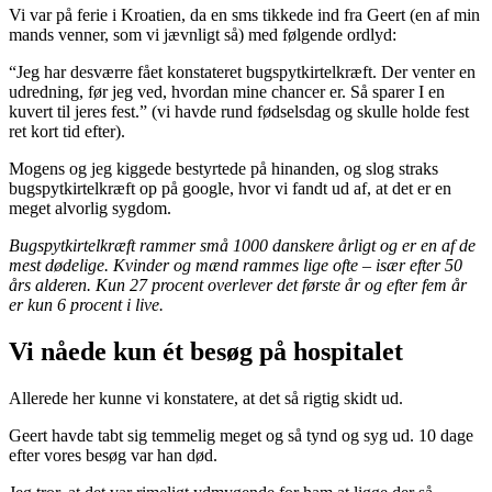
Vi var på ferie i Kroatien, da en sms tikkede ind fra Geert (en af min
mands venner, som vi jævnligt så) med følgende ordlyd:
“Jeg har desværre fået konstateret bugspytkirtelkræft. Der venter en
udredning, før jeg ved, hvordan mine chancer er. Så sparer I en
kuvert til jeres fest.” (vi havde rund fødselsdag og skulle holde fest
ret kort tid efter).
Mogens og jeg kiggede bestyrtede på hinanden, og slog straks
bugspytkirtelkræft op på google, hvor vi fandt ud af, at det er en
meget alvorlig sygdom.
Bugspytkirtelkræft rammer små 1000 danskere årligt og er en af de
mest dødelige. Kvinder og mænd rammes lige ofte – især efter 50
års alderen. Kun 27 procent overlever det første år og efter fem år
er kun 6 procent i live.
Vi nåede kun ét besøg på hospitalet
Allerede her kunne vi konstatere, at det så rigtig skidt ud.
Geert havde tabt sig temmelig meget og så tynd og syg ud. 10 dage
efter vores besøg var han død.