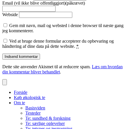
Email (vil ikke blive offentliggjort)(påkrævet)
Webside
Gem mit navn, mail og websted i denne browser til næste gang
jeg kommenterer.
Ved at bruge denne formular accepterer du opbevaring og
håndtering af dine data på dette website.
*
Dette site anvender Akismet til at reducere spam.
Læs om hvordan
din kommentar bliver behandlet
.
Forside
Køb økologisk te
Om te
Basisviden
Testeder
Te: sundhed & forskning
Te: særlige oplevelser
Te: tetyper og tesmagning