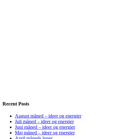
Recent Posts
August måned – ideer og energier
Juli måned – ideer og energier
Juni måned – ideer og energier
Maj måned – ideer og energier
April måneds luner…