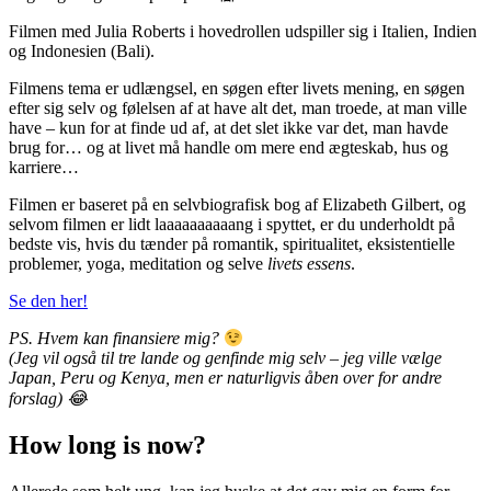
Filmen med Julia Roberts i hovedrollen udspiller sig i Italien, Indien
og Indonesien (Bali).
Filmens tema er udlængsel, en søgen efter livets mening, en søgen
efter sig selv og følelsen af at have alt det, man troede, at man ville
have – kun for at finde ud af, at det slet ikke var det, man havde
brug for… og at livet må handle om mere end ægteskab, hus og
karriere…
Filmen er baseret på en selvbiografisk bog af Elizabeth Gilbert, og
selvom filmen er lidt laaaaaaaaaang i spyttet, er du underholdt på
bedste vis, hvis du tænder på romantik, spiritualitet, eksistentielle
problemer, yoga, meditation og selve
livets essens
.
Se den her!
PS. Hvem kan finansiere mig?
(Jeg vil også til tre lande og genfinde mig selv – jeg ville vælge
Japan, Peru og Kenya, men er naturligvis åben over for andre
forslag) 😂
How long is now?