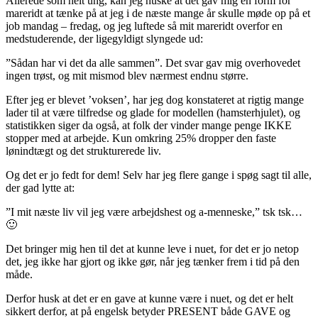
Allerede som helt ung, kan jeg huske at det gav mig en form for
mareridt at tænke på at jeg i de næste mange år skulle møde op på et
job mandag – fredag, og jeg luftede så mit mareridt overfor en
medstuderende, der ligegyldigt slyngede ud:
”Sådan har vi det da alle sammen”. Det svar gav mig overhovedet
ingen trøst, og mit mismod blev nærmest endnu større.
Efter jeg er blevet ’voksen’, har jeg dog konstateret at rigtig mange
lader til at være tilfredse og glade for modellen (hamsterhjulet), og
statistikken siger da også, at folk der vinder mange penge IKKE
stopper med at arbejde. Kun omkring 25% dropper den faste
lønindtægt og det strukturerede liv.
Og det er jo fedt for dem! Selv har jeg flere gange i spøg sagt til alle,
der gad lytte at:
”I mit næste liv vil jeg være arbejdshest og a-menneske,” tsk tsk…
🙂
Det bringer mig hen til det at kunne leve i nuet, for det er jo netop
det, jeg ikke har gjort og ikke gør, når jeg tænker frem i tid på den
måde.
Derfor husk at det er en gave at kunne være i nuet, og det er helt
sikkert derfor, at på engelsk betyder PRESENT både GAVE og