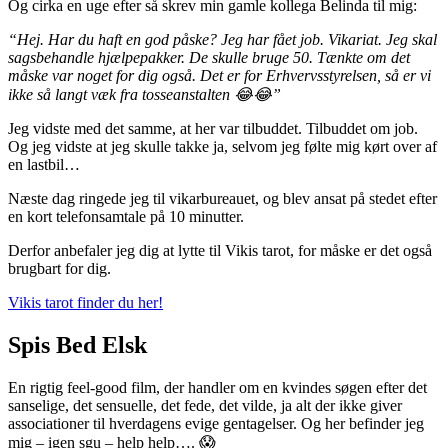
Og cirka en uge efter så skrev min gamle kollega Belinda til mig:
“Hej. Har du haft en god påske? Jeg har fået job. Vikariat. Jeg skal
sagsbehandle hjælpepakker. De skulle bruge 50. Tænkte om det
måske var noget for dig også. Det er for Erhvervsstyrelsen, så er vi
ikke så langt væk fra tosseanstalten 😂😂”
Jeg vidste med det samme, at her var tilbuddet. Tilbuddet om job.
Og jeg vidste at jeg skulle takke ja, selvom jeg følte mig kørt over af
en lastbil…
Næste dag ringede jeg til vikarbureauet, og blev ansat på stedet efter
en kort telefonsamtale på 10 minutter.
Derfor anbefaler jeg dig at lytte til Vikis tarot, for måske er det også
brugbart for dig.
Vikis tarot finder du her!
Spis Bed Elsk
En rigtig feel-good film, der handler om en kvindes søgen efter det
sanselige, det sensuelle, det fede, det vilde, ja alt der ikke giver
associationer til hverdagens evige gentagelser. Og her befinder jeg
mig – igen sgu – help help….
😱