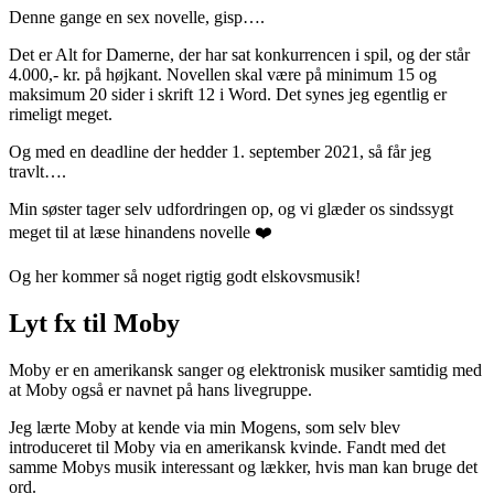
Denne gange en sex novelle, gisp….
Det er Alt for Damerne, der har sat konkurrencen i spil, og der står
4.000,- kr. på højkant. Novellen skal være på minimum 15 og
maksimum 20 sider i skrift 12 i Word. Det synes jeg egentlig er
rimeligt meget.
Og med en deadline der hedder 1. september 2021, så får jeg
travlt….
Min søster tager selv udfordringen op, og vi glæder os sindssygt
meget til at læse hinandens novelle ❤️
Og her kommer så noget rigtig godt elskovsmusik!
Lyt fx til Moby
Moby er en amerikansk sanger og elektronisk musiker samtidig med
at Moby også er navnet på hans livegruppe.
Jeg lærte Moby at kende via min Mogens, som selv blev
introduceret til Moby via en amerikansk kvinde. Fandt med det
samme Mobys musik interessant og lækker, hvis man kan bruge det
ord.