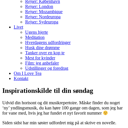
Rejser: København
Rejser: London
Rejser: Mozambique
Rejser: Nordeuropa
Rejser: Sydeuropa
Livet
Ugens hjerte
Meditation
Hverdagens udfordringer
Husk dine drømme
Tanker over en kop te
Mest for kvinder
Film: jeg anbefaler
Udstillinger og foredrag
Om I Love Tea
Kontakt
Inspirationskilde til din søndag
Udvid din horisont og dit musikrepertoire. Måske finder du noget
‘ny’ yndlingsmusik, du kan høre 100 gange om dagen, som jeg har
for vane med, hvis jeg har fundet et nyt favorit nummer
Siden sidst har min søster udfordret mig på at skrive en novelle.