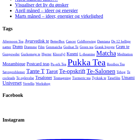
Visualiser det liv du ønsker
April måned – ideer og energier
Marts måned – ideer, energier og virkelighed
Tags
Ayurvedisk te
Afternoon Tea
BetterBox
Cancer
Coldbrewing
Damiana
De 12 hellige
Drøm
Grøn te
nætter
Drømme
Film
Genmaicha
Godnat Te
Green tea
Græsk bjergte
Matcha
Kusmi
Gunpowder
Gurkemeje te
Hjerter
Klorofyl
L-theanine
Meditation
Pukka Tea
Mozambique
Postcard teas
Pu-erh Tea
Rooibos Tea
Te-Salonen
Tante T
Te-opskrift
Tarot
Søvnproblemer
Tebog
Te
Tesaloner
Umami
cocktails
Te oplevelse
Tesmagning
Turmeric tea
Tyrkisk te
Tøsefilm
Universet
Vertellis
Workshop
Facebook
Instagram