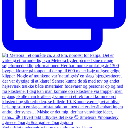
Fed udsigt undervejs på vores vandretur fra Lichn