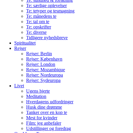
Te: sundhed & forskning
Te: særlige oplevelser
Te: tetyper og tesmagning
Te: månedens te
Te: tal om te
Te: opskrifter
Te: diverse
Tidligere nyhedsbreve
Spiritualitet
Rejser
Rejser: Berlin
Rejser: København
Rejser: London
Rejser: Mozambique
Rejser: Nordeuropa
Rejser: Sydeuropa
Livet
Ugens hjerte
Meditation
Hverdagens udfordringer
Husk dine drømme
Tanker over en kop te
Mest for kvinder
Film: jeg anbefaler
Udstillinger og foredrag