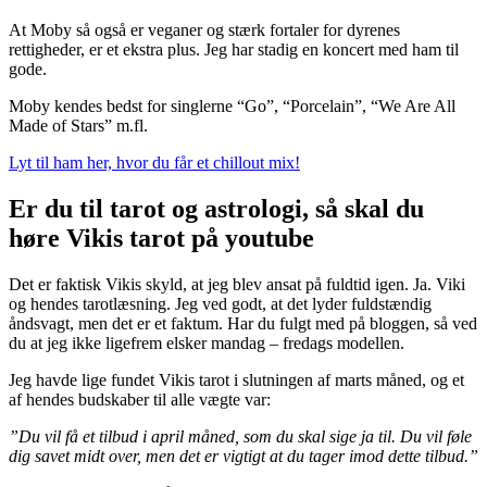
At Moby så også er veganer og stærk fortaler for dyrenes
rettigheder, er et ekstra plus. Jeg har stadig en koncert med ham til
gode.
Moby kendes bedst for singlerne “Go”, “Porcelain”, “We Are All
Made of Stars” m.fl.
Lyt til ham her, hvor du får et chillout mix!
Er du til tarot og astrologi, så skal du
høre Vikis tarot på youtube
Det er faktisk Vikis skyld, at jeg blev ansat på fuldtid igen. Ja. Viki
og hendes tarotlæsning. Jeg ved godt, at det lyder fuldstændig
åndsvagt, men det er et faktum. Har du fulgt med på bloggen, så ved
du at jeg ikke ligefrem elsker mandag – fredags modellen.
Jeg havde lige fundet Vikis tarot i slutningen af marts måned, og et
af hendes budskaber til alle vægte var:
”Du vil få et tilbud i april måned, som du skal sige ja til. Du vil føle
dig savet midt over, men det er vigtigt at du tager imod dette tilbud.”