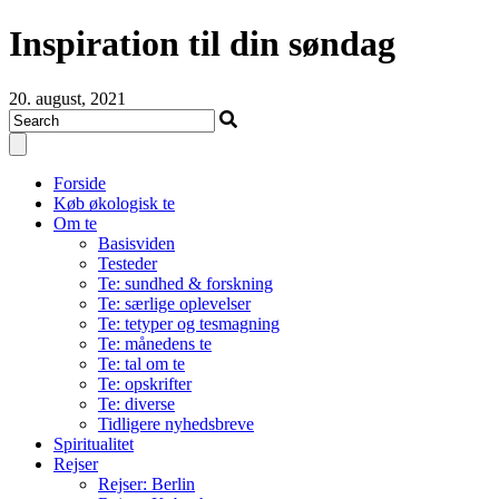
Inspiration til din søndag
20. august, 2021
Forside
Køb økologisk te
Om te
Basisviden
Testeder
Te: sundhed & forskning
Te: særlige oplevelser
Te: tetyper og tesmagning
Te: månedens te
Te: tal om te
Te: opskrifter
Te: diverse
Tidligere nyhedsbreve
Spiritualitet
Rejser
Rejser: Berlin