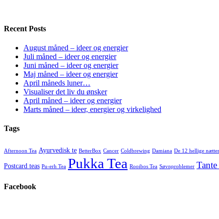
Recent Posts
August måned – ideer og energier
Juli måned – ideer og energier
Juni måned – ideer og energier
Maj måned – ideer og energier
April måneds luner…
Visualiser det liv du ønsker
April måned – ideer og energier
Marts måned – ideer, energier og virkelighed
Tags
Ayurvedisk te
Afternoon Tea
BetterBox
Cancer
Coldbrewing
Damiana
De 12 hellige nætte
Pukka Tea
Tante
Postcard teas
Pu-erh Tea
Rooibos Tea
Søvnproblemer
Facebook