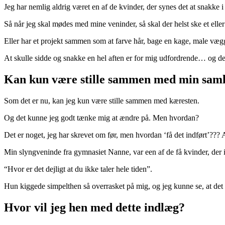
Jeg har nemlig aldrig været en af de kvinder, der synes det at snakke 
Så når jeg skal mødes med mine veninder, så skal der helst ske et eller
Eller har et projekt sammen som at farve hår, bage en kage, male væg
At skulle sidde og snakke en hel aften er for mig udfordrende… og der
Kan kun være stille sammen med min sam
Som det er nu, kan jeg kun være stille sammen med kæresten.
Og det kunne jeg godt tænke mig at ændre på. Men hvordan?
Det er noget, jeg har skrevet om før, men hvordan ‘få det indført’???
Min slyngveninde fra gymnasiet Nanne, var een af de få kvinder, der i
“Hvor er det dejligt at du ikke taler hele tiden”.
Hun kiggede simpelthen så overrasket på mig, og jeg kunne se, at det 
Hvor vil jeg hen med dette indlæg?