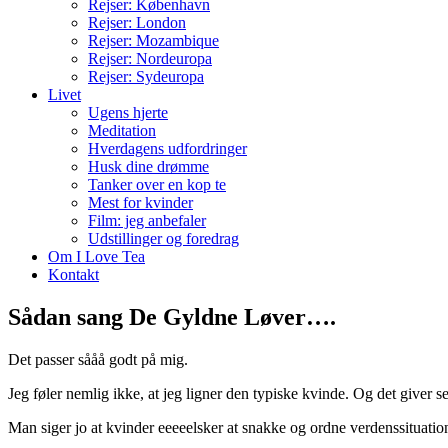
Rejser: København
Rejser: London
Rejser: Mozambique
Rejser: Nordeuropa
Rejser: Sydeuropa
Livet
Ugens hjerte
Meditation
Hverdagens udfordringer
Husk dine drømme
Tanker over en kop te
Mest for kvinder
Film: jeg anbefaler
Udstillinger og foredrag
Om I Love Tea
Kontakt
Sådan sang De Gyldne Løver….
Det passer sååå godt på mig.
Jeg føler nemlig ikke, at jeg ligner den typiske kvinde. Og det giver s
Man siger jo at kvinder eeeeelsker at snakke og ordne verdenssituation