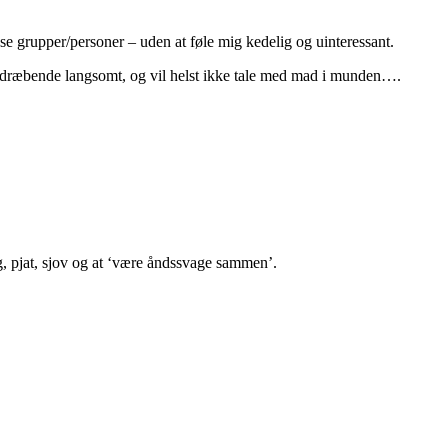
e grupper/personer – uden at føle mig kedelig og uinteressant.
er dræbende langsomt, og vil helst ikke tale med mad i munden….
eg, pjat, sjov og at ‘være åndssvage sammen’.