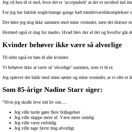
Jeg vil hen til et sted, hvor det er ‘acceptabelt’ at der er tavshed ind
For jeg har faktisk nogle/mange gange haft mindreværdskomplekser ove
Det føler jeg dog ikke sammen med mine veninder, men det dræner mig 
Hermed også et slag for madro. Hvad blev der af det og hvorfor gik d
Kvinder behøver ikke være så alvorlige
Til sidst også en bøn til alle kvinder.
Vi behøver ikke at være så ‘alvorlige’ sammen, som vi tit er.
Jeg oplever det både med mine søstre og mine veninder, at vi ofte er å
Som 85-årige Nadine Starr siger:
“Hvis jeg skulle leve mit liv om….
Jeg ville turde gøre flere fejltagelser
Jeg ville slappe mere af. Være mere smidig
Jeg ville være enfoldig
Jeg ville tage færre ting alvorligt