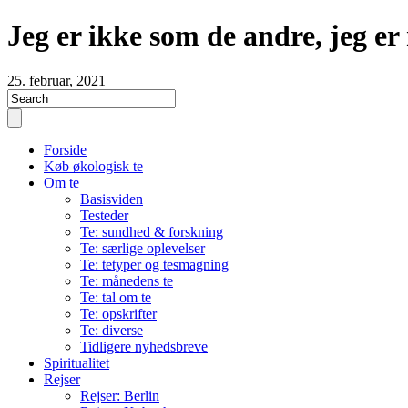
Jeg er ikke som de andre, jeg er
25. februar, 2021
Forside
Køb økologisk te
Om te
Basisviden
Testeder
Te: sundhed & forskning
Te: særlige oplevelser
Te: tetyper og tesmagning
Te: månedens te
Te: tal om te
Te: opskrifter
Te: diverse
Tidligere nyhedsbreve
Spiritualitet
Rejser
Rejser: Berlin