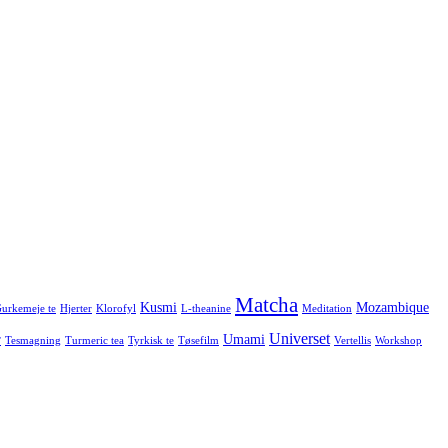
Matcha
Kusmi
Mozambique
urkemeje te
Hjerter
Klorofyl
L-theanine
Meditation
Universet
r
Umami
Tesmagning
Turmeric tea
Tyrkisk te
Tøsefilm
Vertellis
Workshop