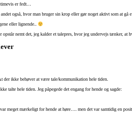
i timevis er fedt…
 andet også, hvor man bruger sin krop eller gør noget aktivt som at gå en
gene eller lignende..
 opstår nemt det, jeg kalder et talepres, hvor jeg undervejs tænker, at
lever
 At der ikke behøver at være tale/kommunikation hele tiden.
kke talte hele tiden. Jeg påpegede det engang for hende og sagde:
var meget mærkeligt for hende at høre…. men det var samtidig en positiv