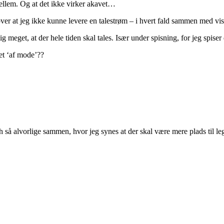
 imellem. Og at det ikke virker akavet…
r at jeg ikke kunne levere en talestrøm – i hvert fald sammen med viss
meget, at der hele tiden skal tales. Især under spisning, for jeg spis
et ‘af mode’??
h så alvorlige sammen, hvor jeg synes at der skal være mere plads til l