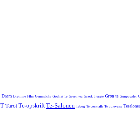
Drøm
Grøn te
r
Drømme
Film
Genmaicha
Godnat Te
Green tea
Græsk bjergte
Gunpowder
G
Te-Salonen
 T
Te-opskrift
Tarot
Tesalone
Tebog
Te cocktails
Te oplevelse