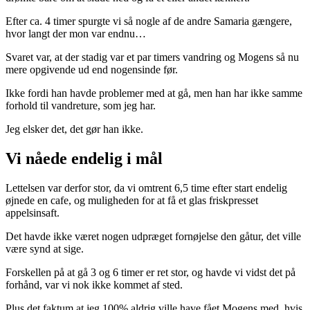
Efter ca. 4 timer spurgte vi så nogle af de andre Samaria gængere,
hvor langt der mon var endnu…
Svaret var, at der stadig var et par timers vandring og Mogens så nu
mere opgivende ud end nogensinde før.
Ikke fordi han havde problemer med at gå, men han har ikke samme
forhold til vandreture, som jeg har.
Jeg elsker det, det gør han ikke.
Vi nåede endelig i mål
Lettelsen var derfor stor, da vi omtrent 6,5 time efter start endelig
øjnede en cafe, og muligheden for at få et glas friskpresset
appelsinsaft.
Det havde ikke været nogen udpræget fornøjelse den gåtur, det ville
være synd at sige.
Forskellen på at gå 3 og 6 timer er ret stor, og havde vi vidst det på
forhånd, var vi nok ikke kommet af sted.
Plus det faktum at jeg 100% aldrig ville have fået Mogens med, hvis