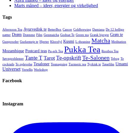
April måned – ideer og energier
Marts måned – ideer, energier og virkelighed
Tags
Ayurvedisk te
Afternoon Tea
BetterBox
Cancer
Coldbrewing
Damiana
De 12 hellige
Drøm
Grøn te
nætter
Drømme
Film
Genmaicha
Godnat Te
Green tea
Græsk bjergte
Matcha
Kusmi
Gunpowder
Gurkemeje te
Hjerter
Klorofyl
L-theanine
Meditation
Pukka Tea
Mozambique
Postcard teas
Pu-erh Tea
Rooibos Tea
Te-Salonen
Tante T
Te-opskrift
Tarot
Søvnproblemer
Tebog
Te
Tesaloner
Umami
cocktails
Te oplevelse
Tesmagning
Turmeric tea
Tyrkisk te
Tøsefilm
Universet
Vertellis
Workshop
Facebook
Instagram