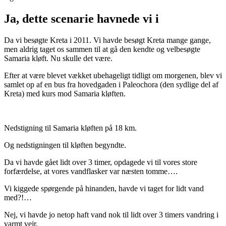
Ja, dette scenarie havnede vi i
Da vi besøgte Kreta i 2011. Vi havde besøgt Kreta mange gange,
men aldrig taget os sammen til at gå den kendte og velbesøgte
Samaria kløft. Nu skulle det være.
Efter at være blevet vækket ubehageligt tidligt om morgenen, blev vi
samlet op af en bus fra hovedgaden i Paleochora (den sydlige del af
Kreta) med kurs mod Samaria kløften.
Nedstigning til Samaria kløften på 18 km.
Og nedstigningen til kløften begyndte.
Da vi havde gået lidt over 3 timer, opdagede vi til vores store
forfærdelse, at vores vandflasker var næsten tomme….
Vi kiggede spørgende på hinanden, havde vi taget for lidt vand
med?!…
Nej, vi havde jo netop haft vand nok til lidt over 3 timers vandring i
varmt vejr.