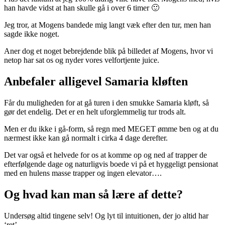
han havde vidst at han skulle gå i over 6 timer 🙂
Jeg tror, at Mogens bandede mig langt væk efter den tur, men han
sagde ikke noget.
Aner dog et noget bebrejdende blik på billedet af Mogens, hvor vi
netop har sat os og nyder vores velfortjente juice.
Anbefaler alligevel Samaria kløften
Får du muligheden for at gå turen i den smukke Samaria kløft, så
gør det endelig. Det er en helt uforglemmelig tur trods alt.
Men er du ikke i gå-form, så regn med MEGET ømme ben og at du
nærmest ikke kan gå normalt i cirka 4 dage derefter.
Det var også et helvede for os at komme op og ned af trapper de
efterfølgende dage og naturligvis boede vi på et hyggeligt pensionat
med en hulens masse trapper og ingen elevator….
Og hvad kan man så lære af dette?
Undersøg altid tingene selv! Og lyt til intuitionen, der jo altid har
‘ret’.