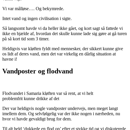
Vi var målløse…. Og bekymrede.
Intet vand og ingen civilisation i sigte.
Så langsomt havde vi da heller ikke gået, og kort sagt så fattede vi
ikke en bjælde af, hvordan det skulle kunne lade sig gøre at gå turen
på så kort tid som 3 timer.
Heldigvis var kløften fyldt med mennesker, der sikkert kunne give
os lidt af deres vand, men det var virkelig en dårlig situation at
havne i!
Vandposter og flodvand
Flodvandet i Samaria kløften var så rent, at vi helt
problemfrit kunne drikke af det
Der var heldigvis nogle vandposter undervejs, men meget langt
imellem dem. Og selvfølgelig var der ikke nogen i nærheden, nu
hvor vi havde gevaldigt brug for dem.
Til alt held ‘dukkede en flod op’ efter et stykke tid og vi diskuterede