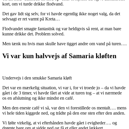
kort, om vi turde drikke flodvand.
Det gav lidt sig selv, for vi havde egentlig ikke noget valg, da det
selvsagt er ret varmt på Kreta…
Flodvandet smagte fantastisk og var heldigvis så rent, at man bare
kunne drikke det. Problem solved.
Men tænk nu hvis man skulle have tigget andre om vand på turen….
Vi var kun halvvejs af Samaria kløften
Undervejs i den smukke Samaria kløft
Det var en mærkelig situation, vi var i, for vi troede jo – da vi havde
gået i de 3 timer, vi havde fået at vide at turen tog – at vi nærmede
os en afslutning og ikke mindst en café.
Men den eneste café vi så, var den vi forestillede os mentalt…. mens
vi hele tiden kiggede ned, og trådte på den ene sten efter den anden.
Vi følte virkelig, at vi efterhånden havde gået i evigheder…. og
drømte bare om at sidde ned og få et eller andet lækkert.