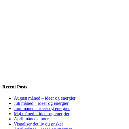
Recent Posts
August måned – ideer og energier
Juli måned – ideer og energier
Juni måned – ideer og energier
Maj måned – ideer og energier
April måneds luner…
Visualiser det liv du ønsker