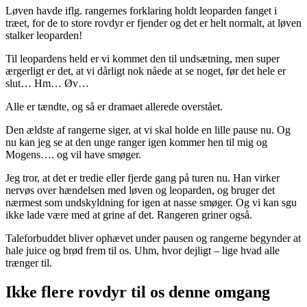
Løven havde iflg. rangernes forklaring holdt leoparden fanget i
træet, for de to store rovdyr er fjender og det er helt normalt, at løven
stalker leoparden!
Til leopardens held er vi kommet den til undsætning, men super
ærgerligt er det, at vi dårligt nok nåede at se noget, før det hele er
slut… Hm… Øv…
Alle er tændte, og så er dramaet allerede overstået.
Den ældste af rangerne siger, at vi skal holde en lille pause nu. Og
nu kan jeg se at den unge ranger igen kommer hen til mig og
Mogens…. og vil have smøger.
Jeg tror, at det er tredie eller fjerde gang på turen nu. Han virker
nervøs over hændelsen med løven og leoparden, og bruger det
nærmest som undskyldning for igen at nasse smøger. Og vi kan sgu
ikke lade være med at grine af det. Rangeren griner også.
Taleforbuddet bliver ophævet under pausen og rangerne begynder at
hale juice og brød frem til os. Uhm, hvor dejligt – lige hvad alle
trænger til.
Ikke flere rovdyr til os denne omgang