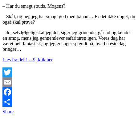
– Har du smagt struds, Mogens?
– Skål, og nej, jeg har smagt ged med banan… Er det ikke noget, du
også skal prøve?
– Jo, selvfølgelig skal jeg det, siger jeg grinende, går ud og tænder
en smøg, mens jeg gennemlever safarituren igen. Vores dag har
været helt fantastisk, og jeg er super spændt på, hvad næste dag
bringer…
Læs fra del 1 – 9, klik her
Twitter
Email
Facebook
Share