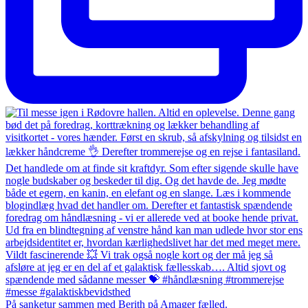
På sanketur sammen med Berith på Amager fælled.