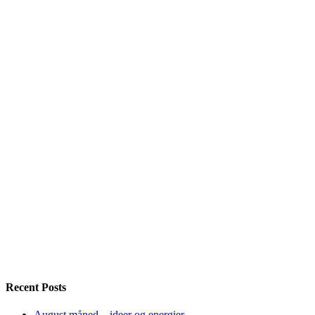
Recent Posts
August måned – ideer og energier