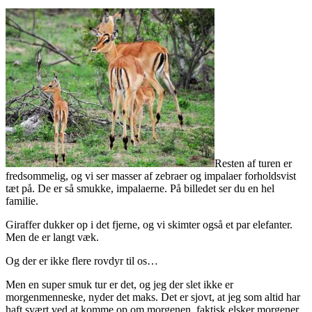
Resten af turen er
fredsommelig, og vi ser masser af zebraer og impalaer forholdsvist
tæt på. De er så smukke, impalaerne. På billedet ser du en hel
familie.
Giraffer dukker op i det fjerne, og vi skimter også et par elefanter.
Men de er langt væk.
Og der er ikke flere rovdyr til os…
Men en super smuk tur er det, og jeg der slet ikke er
morgenmenneske, nyder det maks. Det er sjovt, at jeg som altid har
haft svært ved at komme op om morgenen, faktisk elsker morgener.