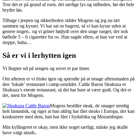
Tror det er på grund af roen, det særlige lys og stilheden, før det hele
bryder løs.
Tilbage i jeepen og sikkerheden sidder Mogens og jeg nu tæt
sammen og kysser. Vi har sat os bagerst, så vi kan kysse uden at
genere nogen.. og vi griner højlydt over den unge ranger, der nok
bøflede 5 – 6 cigaretter fra os. Han sagde ellers, at han var ved at
stoppe, haha…
Så er vi i lerhytten igen
Vi flegner ud på sengen og sover et par timer.
Om aftenen er vi friske igen og spændte på at smage aftensmaden på
den ‘lokale’ restaurant i camp-området. Cattle Baron Skukuza er
Skukuza’s eneste restaurant, så det har bare at være godt. Og det er
det, mest for Mogens.
Mogens bestiller steak, de smager nemlig
helt fantastisk, og siger at han aldrig har fået steaks i Europa, der kan
konkurrere med dem, han har fået i Sydafrika og Mozambique.
Min kyllingeret er okay, men ikke noget særligt, måske jeg skulle
have valgt struds..