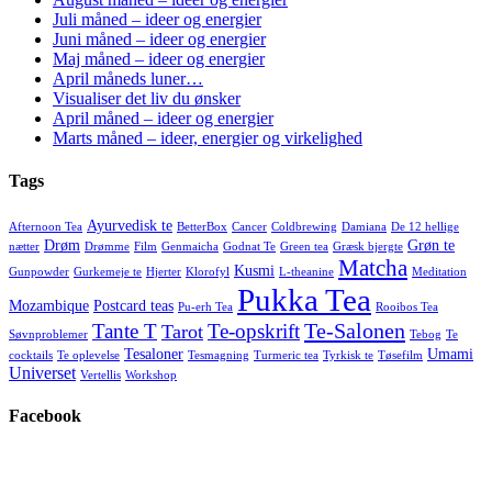
Juli måned – ideer og energier
Juni måned – ideer og energier
Maj måned – ideer og energier
April måneds luner…
Visualiser det liv du ønsker
April måned – ideer og energier
Marts måned – ideer, energier og virkelighed
Tags
Ayurvedisk te
Afternoon Tea
BetterBox
Cancer
Coldbrewing
Damiana
De 12 hellige
Drøm
Grøn te
nætter
Drømme
Film
Genmaicha
Godnat Te
Green tea
Græsk bjergte
Matcha
Kusmi
Gunpowder
Gurkemeje te
Hjerter
Klorofyl
L-theanine
Meditation
Pukka Tea
Mozambique
Postcard teas
Pu-erh Tea
Rooibos Tea
Te-Salonen
Tante T
Te-opskrift
Tarot
Søvnproblemer
Tebog
Te
Tesaloner
Umami
cocktails
Te oplevelse
Tesmagning
Turmeric tea
Tyrkisk te
Tøsefilm
Universet
Vertellis
Workshop
Facebook