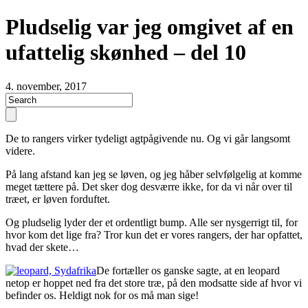
Pludselig var jeg omgivet af en
ufattelig skønhed – del 10
4. november, 2017
De to rangers virker tydeligt agtpågivende nu. Og vi går langsomt
videre.
På lang afstand kan jeg se løven, og jeg håber selvfølgelig at komme
meget tættere på. Det sker dog desværre ikke, for da vi når over til
træet, er løven forduftet.
Og pludselig lyder der et ordentligt bump. Alle ser nysgerrigt til, for
hvor kom det lige fra? Tror kun det er vores rangers, der har opfattet,
hvad der skete…
De fortæller os ganske sagte, at en leopard
netop er hoppet ned fra det store træ, på den modsatte side af hvor vi
befinder os. Heldigt nok for os må man sige!