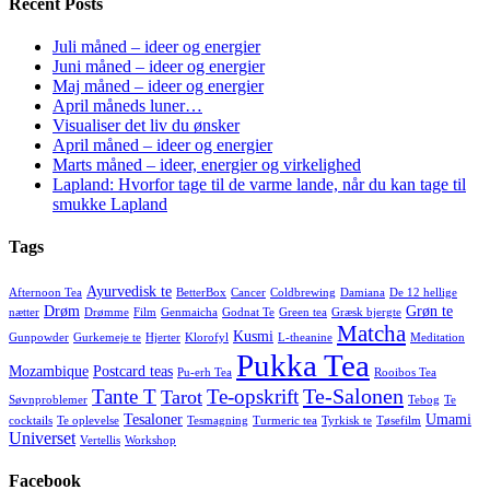
Recent Posts
Juli måned – ideer og energier
Juni måned – ideer og energier
Maj måned – ideer og energier
April måneds luner…
Visualiser det liv du ønsker
April måned – ideer og energier
Marts måned – ideer, energier og virkelighed
Lapland: Hvorfor tage til de varme lande, når du kan tage til
smukke Lapland
Tags
Ayurvedisk te
Afternoon Tea
BetterBox
Cancer
Coldbrewing
Damiana
De 12 hellige
Drøm
Grøn te
nætter
Drømme
Film
Genmaicha
Godnat Te
Green tea
Græsk bjergte
Matcha
Kusmi
Gunpowder
Gurkemeje te
Hjerter
Klorofyl
L-theanine
Meditation
Pukka Tea
Mozambique
Postcard teas
Pu-erh Tea
Rooibos Tea
Te-Salonen
Tante T
Te-opskrift
Tarot
Søvnproblemer
Tebog
Te
Tesaloner
Umami
cocktails
Te oplevelse
Tesmagning
Turmeric tea
Tyrkisk te
Tøsefilm
Universet
Vertellis
Workshop
Facebook