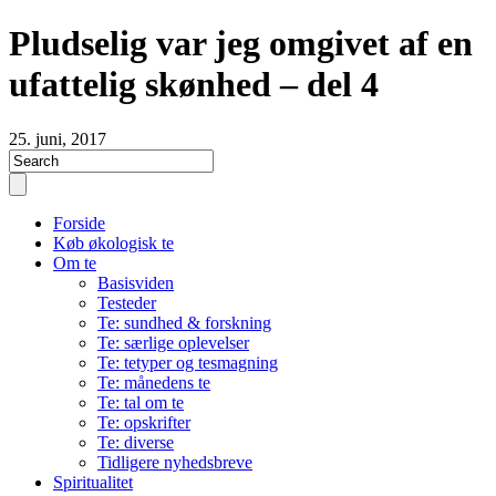
Pludselig var jeg omgivet af en
ufattelig skønhed – del 4
25. juni, 2017
Forside
Køb økologisk te
Om te
Basisviden
Testeder
Te: sundhed & forskning
Te: særlige oplevelser
Te: tetyper og tesmagning
Te: månedens te
Te: tal om te
Te: opskrifter
Te: diverse
Tidligere nyhedsbreve
Spiritualitet