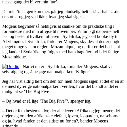
næste gang det bliver min ‘tur’.
Da min ‘tur’ igen kommer, går jeg pludselig helt i stå… haha…der
er sort… og jeg ved ikke, hvad jeg skal sige…
Mogens begynder så heldigvis at snakke om de praktiske ting i
forbindelse med min afrejse til november. Vi får lagt datoerne helt
fast og bestemt hvilken lufthavn i Sydafrika, jeg skal booke fly til.
At vi mødes i Sydafrika, forklarer Mogens, skyldes at der er nogle
meget tunge visum regler i Mozambique, og derfor er det bedst, at
jeg lander i Sydafrika og følges med ham bagefter ind i det fattige
Mozambique.
– Når vi nu er i Sydafrika, fortæller Mogens, skal vi
selvfølgelig også besøge nationalparken ‘Krüger’.
Jeg har vist aldrig hørt om den før, men Mogens siger, at det er en af
de mest dyrerige nationalparker i verden, hvor det blandt andet er
muligt at se ‘The Big Five’.
– Og hvad er så lige ‘The Big Five’?, spørger jeg.
– Det er fem bestemte dyr, der alle lever i Afrika og jeg mener, det
drejer sig om den afrikanske elefant, løven, leoparden, næsehornet
og ja, hvad fanden er den sidste nu for en?, bander Mogens
grinende.