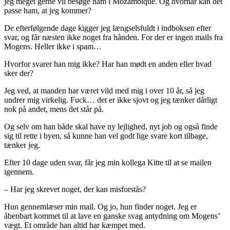
jeg meget gerne vil besøge ham i Mozambique. Og hvornår kan det
passe ham, at jeg kommer?
De efterfølgende dage kigger jeg længselsfuldt i indboksen efter
svar, og får næsten ikke noget fra hånden. For der er ingen mails fra
Mogens. Heller ikke i spam…
Hvorfor svarer han mig ikke? Har han mødt en anden eller hvad
sker der?
Jeg ved, at manden har været vild med mig i over 10 år, så jeg
undrer mig virkelig. Fuck… det er ikke sjovt og jeg tænker dårligt
nok på andet, mens det står på.
Og selv om han både skal have ny lejlighed, nyt job og også finde
sig til rette i byen, så kunne han vel godt lige svare kort tilbage,
tænker jeg.
Efter 10 dage uden svar, får jeg min kollega Kitte til at se mailen
igennem.
– Har jeg skrevet noget, der kan misforstås?
Hun gennemlæser min mail. Og jo, hun finder noget. Jeg er
åbenbart kommet til at lave en ganske svag antydning om Mogens’
vægt. Et område han altid har kæmpet med.