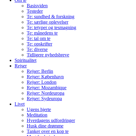
Om te
Basisviden
Testeder
Te: sundhed & forskning
Te: særlige oplevelser
Te: tetyper og tesmagning
Te: månedens te
Te: tal om te
Te: opskrifter
Te: diverse
Tidligere nyhedsbreve
Spiritualitet
Rejser
Rejser: Berlin
Rejser: København
Rejser: London
Rejser: Mozambique
Rejser: Nordeuropa
Rejser: Sydeuropa
Livet
Ugens hjerte
Meditation
Hverdagens udfordringer
Husk dine drømme
Tanker over en kop te