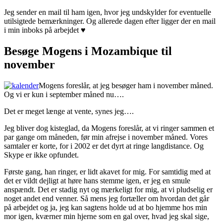
Jeg sender en mail til ham igen, hvor jeg undskylder for eventuelle
utilsigtede bemærkninger. Og allerede dagen efter ligger der en mail
i min inboks på arbejdet ♥
Besøge Mogens i Mozambique til
november
Mogens foreslår, at jeg besøger ham i november måned.
Og vi er kun i september måned nu….
Det er meget længe at vente, synes jeg….
Jeg bliver dog kisteglad, da Mogens foreslår, at vi ringer sammen et
par gange om måneden, før min afrejse i november måned. Vores
samtaler er korte, for i 2002 er det dyrt at ringe langdistance. Og
Skype er ikke opfundet.
Første gang, han ringer, er lidt akavet for mig. For samtidig med at
det er vildt dejligt at høre hans stemme igen, er jeg en smule
anspændt. Det er stadig nyt og mærkeligt for mig, at vi pludselig er
noget andet end venner. Så mens jeg fortæller om hvordan det går
på arbejdet og ja, jeg kan sagtens holde ud at bo hjemme hos min
mor igen, kværner min hjerne som en gal over, hvad jeg skal sige,