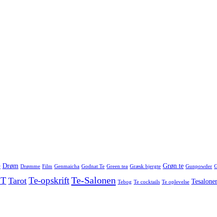
Drøm
Grøn te
r
Drømme
Film
Genmaicha
Godnat Te
Green tea
Græsk bjergte
Gunpowder
G
Te-Salonen
 T
Te-opskrift
Tarot
Tesalone
Tebog
Te cocktails
Te oplevelse