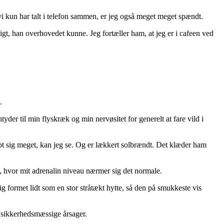
vi kun har talt i telefon sammen, er jeg også meget meget spændt.
igt, han overhovedet kunne. Jeg fortæller ham, at jeg er i cafeen ved
.
der til min flyskræk og min nervøsitet for generelt at fare vild i
abt sig meget, kan jeg se. Og er lækkert solbrændt. Det klæder ham
nu, hvor mit adrenalin niveau nærmer sig det normale.
g formet lidt som en stor stråtækt hytte, så den på smukkeste vis
f sikkerhedsmæssige årsager.