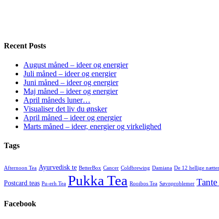
Recent Posts
August måned – ideer og energier
Juli måned – ideer og energier
Juni måned – ideer og energier
Maj måned – ideer og energier
April måneds luner…
Visualiser det liv du ønsker
April måned – ideer og energier
Marts måned – ideer, energier og virkelighed
Tags
Ayurvedisk te
Afternoon Tea
BetterBox
Cancer
Coldbrewing
Damiana
De 12 hellige nætte
Pukka Tea
Tante
Postcard teas
Pu-erh Tea
Rooibos Tea
Søvnproblemer
Facebook