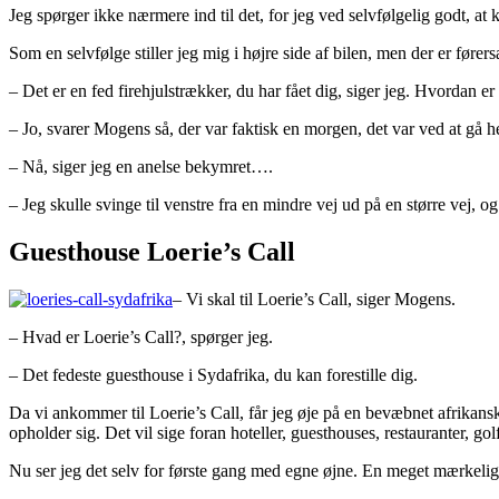
Jeg spørger ikke nærmere ind til det, for jeg ved selvfølgelig godt, at k
Som en selvfølge stiller jeg mig i højre side af bilen, men der er fører
– Det er en fed firehjulstrækker, du har fået dig, siger jeg. Hvordan e
– Jo, svarer Mogens så, der var faktisk en morgen, det var ved at gå he
– Nå, siger jeg en anelse bekymret….
– Jeg skulle svinge til venstre fra en mindre vej ud på en større vej, 
Guesthouse Loerie’s Call
– Vi skal til Loerie’s Call, siger Mogens.
– Hvad er Loerie’s Call?, spørger jeg.
– Det fedeste guesthouse i Sydafrika, du kan forestille dig.
Da vi ankommer til Loerie’s Call, får jeg øje på en bevæbnet afrikan
opholder sig. Det vil sige foran hoteller, guesthouses, restauranter,
Nu ser jeg det selv for første gang med egne øjne. En meget mærkelig