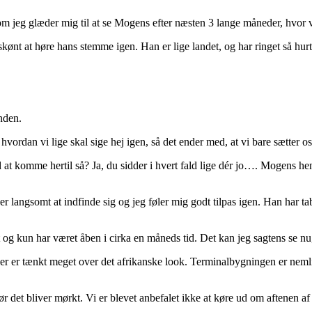
vom jeg glæder mig til at se Mogens efter næsten 3 lange måneder, hvor 
skønt at høre hans stemme igen. Han er lige landet, og har ringet så hurt
nden.
, hvordan vi lige skal sige hej igen, så det ender med, at vi bare sætter os
t komme hertil så? Ja, du sidder i hvert fald lige dér jo…. Mogens henty
 langsomt at indfinde sig og jeg føler mig godt tilpas igen. Han har t
rt og kun har været åben i cirka en måneds tid. Det kan jeg sagtens se 
der er tænkt meget over det afrikanske look. Terminalbygningen er nemli
ør det bliver mørkt. Vi er blevet anbefalet ikke at køre ud om aftenen a