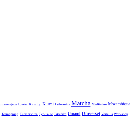
Matcha
Kusmi
Mozambique
urkemeje te
Hjerter
Klorofyl
L-theanine
Meditation
Universet
r
Umami
Tesmagning
Turmeric tea
Tyrkisk te
Tøsefilm
Vertellis
Workshop