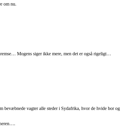
øre om nu.
r at bremse… Mogens siger ikke mere, men det er også rigeligt…
m bevæbnede vagter alle steder i Sydafrika, hvor de hvide bor og
kaneren….