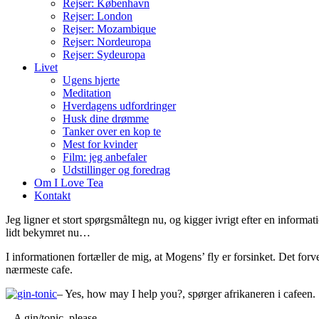
Rejser: København
Rejser: London
Rejser: Mozambique
Rejser: Nordeuropa
Rejser: Sydeuropa
Livet
Ugens hjerte
Meditation
Hverdagens udfordringer
Husk dine drømme
Tanker over en kop te
Mest for kvinder
Film: jeg anbefaler
Udstillinger og foredrag
Om I Love Tea
Kontakt
Jeg ligner et stort spørgsmåltegn nu, og kigger ivrigt efter en informa
lidt bekymret nu…
I informationen fortæller de mig, at Mogens’ fly er forsinket. Det for
nærmeste cafe.
– Yes, how may I help you?, spørger afrikaneren i cafeen.
– A gin/tonic, please.