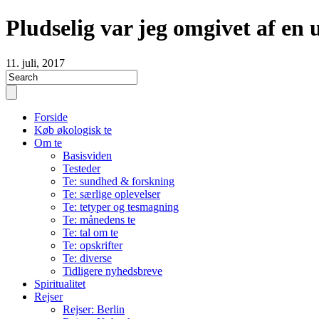
Pludselig var jeg omgivet af en 
11. juli, 2017
Forside
Køb økologisk te
Om te
Basisviden
Testeder
Te: sundhed & forskning
Te: særlige oplevelser
Te: tetyper og tesmagning
Te: månedens te
Te: tal om te
Te: opskrifter
Te: diverse
Tidligere nyhedsbreve
Spiritualitet
Rejser
Rejser: Berlin