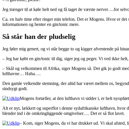
Jeg trænger til at køle helt ned og få taget de værste nerver….for sel
Ca. en halv time efter ringer min telefon. Det er Mogens. Hvor er det 
informationen og henter en gin/tonic mere.
Så står han der pludselig
Jeg føler mig genert, og vi står begge to og kigger afventende på hina
– Jeg har købt en gin/tonic til dig, siger jeg og peger. Vi ved ikke helt
– Skål og velkommen til Afrika, siger Mogens så. Det gik jo godt med a
lufthavne… Haha….
Den gamle velkendte stemning, der altid har været mellem os, begynder
sindsygt godt.
Mogens fortæller, at den lufthavn vi sidder i, er helt nyopfø
Alt er nyt, lækkert og superflot i denne sydafrikanske lufthavn, hvor 
blender ind i de omkringliggende omgivelser…. Det er så flot lavet.
– Kom, siger Mogens, da vi har drukket ud. Vi skal afsted, f