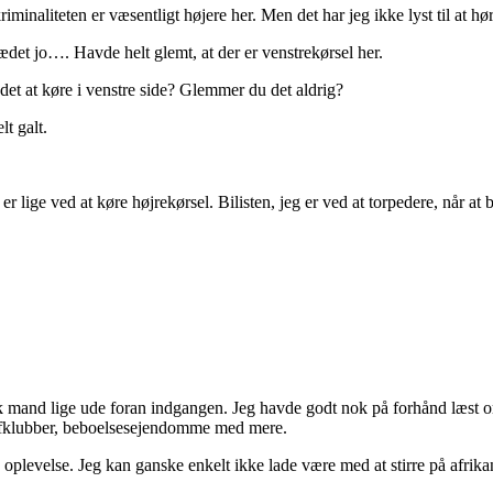
riminaliteten er væsentligt højere her. Men det har jeg ikke lyst til at h
sædet jo…. Havde helt glemt, at der er venstrekørsel her.
r det at køre i venstre side? Glemmer du det aldrig?
lt galt.
og er lige ved at køre højrekørsel. Bilisten, jeg er ved at torpedere, nå
sk mand lige ude foran indgangen. Jeg havde godt nok på forhånd læst o
 golfklubber, beboelsesejendomme med mere.
 oplevelse. Jeg kan ganske enkelt ikke lade være med at stirre på afri