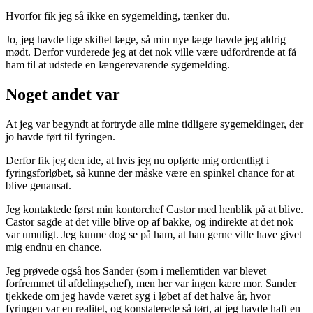
Hvorfor fik jeg så ikke en sygemelding, tænker du.
Jo, jeg havde lige skiftet læge, så min nye læge havde jeg aldrig
mødt. Derfor vurderede jeg at det nok ville være udfordrende at få
ham til at udstede en længerevarende sygemelding.
Noget andet var
At jeg var begyndt at fortryde alle mine tidligere sygemeldinger, der
jo havde ført til fyringen.
Derfor fik jeg den ide, at hvis jeg nu opførte mig ordentligt i
fyringsforløbet, så kunne der måske være en spinkel chance for at
blive genansat.
Jeg kontaktede først min kontorchef Castor med henblik på at blive.
Castor sagde at det ville blive op af bakke, og indirekte at det nok
var umuligt. Jeg kunne dog se på ham, at han gerne ville have givet
mig endnu en chance.
Jeg prøvede også hos Sander (som i mellemtiden var blevet
forfremmet til afdelingschef), men her var ingen kære mor. Sander
tjekkede om jeg havde været syg i løbet af det halve år, hvor
fyringen var en realitet, og konstaterede så tørt, at jeg havde haft en