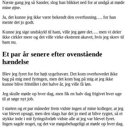
Næste gang jeg så Sander, slog han blikket ned for at undgå at møde
mine øjne.
Ja, det kunne jeg ikke være bekendt den overfusning…. for han
mente det jo godt.
Kunne jeg sige undskyld til ham, ville jeg gøre det…. men vi deler
ikke cirkler mere og det ville virke ekstremt akavet, hvis jeg skrev til
ham nu.
Et par år senere efter ovenstående
hændelse
Blev jeg fyret for for højt sygefravær. Det kom overhovedet ikke
bag på mig med fyringen, men det kom bag på mig at jeg ikke
kunne blive fritstillet i det halve år, jeg ville få løn.
Jeg skulle møde op hver dag, men fik en halv dag frigivet hver uge
til at søge nyt job.
I starten og et par måneder frem vidste ingen af mine kolleger, at jeg
var blevet opsagt, men den slags har det jo med at blive rygtet, så et
stykke inde i mit fyringsforløb vidste alle at jeg var blevet fyret.
Ingen sagde noget, og det var møgubehageligt at møde op hver dag.