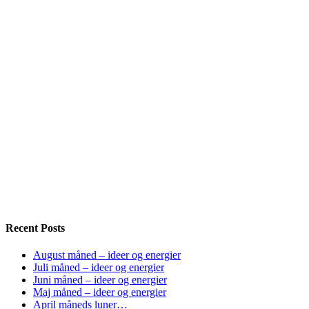
Recent Posts
August måned – ideer og energier
Juli måned – ideer og energier
Juni måned – ideer og energier
Maj måned – ideer og energier
April måneds luner…