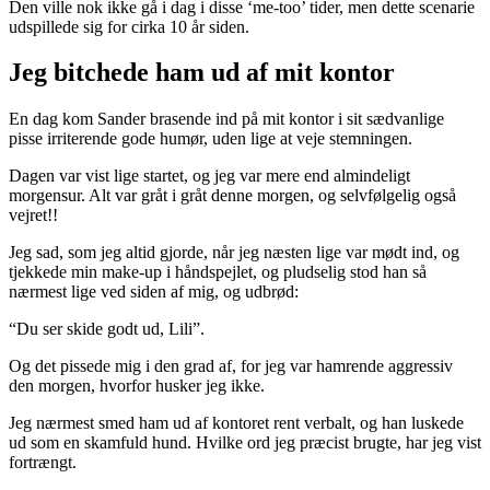
Den ville nok ikke gå i dag i disse ‘me-too’ tider, men dette scenarie
udspillede sig for cirka 10 år siden.
Jeg bitchede ham ud af mit kontor
En dag kom Sander brasende ind på mit kontor i sit sædvanlige
pisse irriterende gode humør, uden lige at veje stemningen.
Dagen var vist lige startet, og jeg var mere end almindeligt
morgensur. Alt var gråt i gråt denne morgen, og selvfølgelig også
vejret!!
Jeg sad, som jeg altid gjorde, når jeg næsten lige var mødt ind, og
tjekkede min make-up i håndspejlet, og pludselig stod han så
nærmest lige ved siden af mig, og udbrød:
“Du ser skide godt ud, Lili”.
Og det pissede mig i den grad af, for jeg var hamrende aggressiv
den morgen, hvorfor husker jeg ikke.
Jeg nærmest smed ham ud af kontoret rent verbalt, og han luskede
ud som en skamfuld hund. Hvilke ord jeg præcist brugte, har jeg vist
fortrængt.