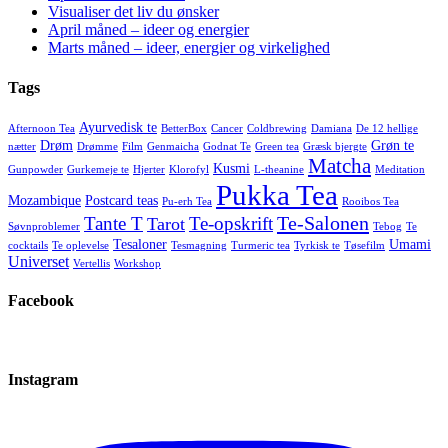
Visualiser det liv du ønsker
April måned – ideer og energier
Marts måned – ideer, energier og virkelighed
Tags
Ayurvedisk te
Afternoon Tea
BetterBox
Cancer
Coldbrewing
Damiana
De 12 hellige
Drøm
Grøn te
nætter
Drømme
Film
Genmaicha
Godnat Te
Green tea
Græsk bjergte
Matcha
Kusmi
Gunpowder
Gurkemeje te
Hjerter
Klorofyl
L-theanine
Meditation
Pukka Tea
Mozambique
Postcard teas
Pu-erh Tea
Rooibos Tea
Te-Salonen
Tante T
Te-opskrift
Tarot
Søvnproblemer
Tebog
Te
Tesaloner
Umami
cocktails
Te oplevelse
Tesmagning
Turmeric tea
Tyrkisk te
Tøsefilm
Universet
Vertellis
Workshop
Facebook
Instagram