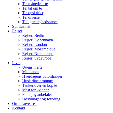
Te: månedens te
Te: tal om te
Te: opskrifter
Te: diverse
Tidligere nyhedsbreve
Spiritualitet
Rejser
Rejser: Berlin
Rejser: København
Rejser: London
Rejser: Mozambique
Rejser: Nordeuropa
Rejser: Sydeuropa
Livet
Ugens hjerte
Meditation
Hverdagens udfordringer
Husk dine drømme
Tanker over en kop te
Mest for kvinder
Film: jeg anbefaler
Udstillinger og foredrag
Om I Love Tea
Kontakt