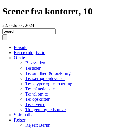
Scener fra kontoret, 10
22. oktober, 2024
Forside
Køb økologisk te
Om te
Basisviden
Testeder
Te: sundhed & forskning
Te: særlige oplevelser
Te: tetyper og tesmagning
Te: månedens te
Te: tal om te
Te: opskrifter
Te: diverse
Tidligere nyhedsbreve
Spiritualitet
Rejser
Rejser: Berlin