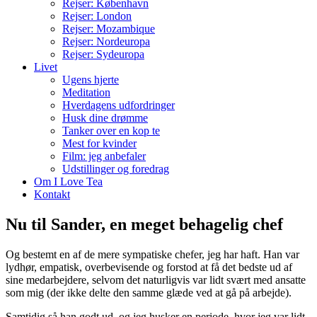
Rejser: København
Rejser: London
Rejser: Mozambique
Rejser: Nordeuropa
Rejser: Sydeuropa
Livet
Ugens hjerte
Meditation
Hverdagens udfordringer
Husk dine drømme
Tanker over en kop te
Mest for kvinder
Film: jeg anbefaler
Udstillinger og foredrag
Om I Love Tea
Kontakt
Nu til Sander, en meget behagelig chef
Og bestemt en af de mere sympatiske chefer, jeg har haft. Han var
lydhør, empatisk, overbevisende og forstod at få det bedste ud af
sine medarbejdere, selvom det naturligvis var lidt svært med ansatte
som mig (der ikke delte den samme glæde ved at gå på arbejde).
Samtidig så han godt ud, og jeg husker en periode, hvor jeg var lidt