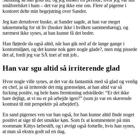
småforelsket i ham – det var jeg ikke ene om. Flere af pigerne i
kontoret delte min begejstring over Sander.
Jeg kan derudover huske, at Sander sagde, at han var meget
taknemmelig for sit liv (husker ikke i hvilken sammenhæng), og
nærmest ikke synes, at han kunne få det bedre.
Han fløjtede da også altid, når han gik ned af de lange gange i
kontormiljøet, og det kunne nok gøre nogle glade?, men mig pissede
det af, fordi jeg var SÅ træt af mit job..
Han var sgu altid så irriterende glad
Hvor nogle ville synes, at det var da fantastisk med så glad og venlig
en chef, ja så irriterede det mig grænseløst, at han altid var så
fucking positiv, og hele hans fremtoning udstrålede: “Er det ikke
bare dejligt, at vi nu er på arbejde igen?” (som jo var en skærende
kontrast til mit perspektiv på arbejdet!).
En sand pigernes ven var han også, for han kunne altid finde noget
positivt at sige til det smukke køn. Som fx at kommentere på min
roommate Kittys læbestift, og i øvrigt også fortælle, hvis han synes,
at man så ekstra godt ud en dag.