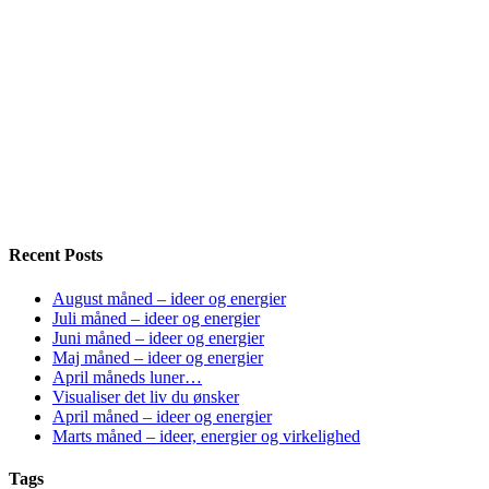
Recent Posts
August måned – ideer og energier
Juli måned – ideer og energier
Juni måned – ideer og energier
Maj måned – ideer og energier
April måneds luner…
Visualiser det liv du ønsker
April måned – ideer og energier
Marts måned – ideer, energier og virkelighed
Tags