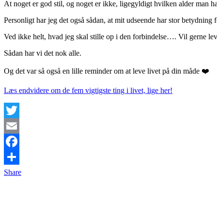
At noget er god stil, og noget er ikke, ligegyldigt hvilken alder man ha
Personligt har jeg det også sådan, at mit udseende har stor betydning 
Ved ikke helt, hvad jeg skal stille op i den forbindelse…. Vil gerne
Sådan har vi det nok alle.
Og det var så også en lille reminder om at leve livet på din måde ❤️
Læs endvidere om de fem vigtigste ting i livet, lige her!
Twitter
Email
Facebook
Share