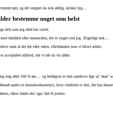
feminint tøj), og det stopper da nok aldrig, tænker jeg…
lder bestemme noget som helst
ige det) som jeg altid har været.
n med familien eller mennesker, der er yngre end jeg. Ærgerligt nok…
 bliver ramt af det før eller siden, efterhånden som vi bliver ældre.
er acceptabel adfærd, når vi når en vis alder.
r jeg mig altid 100 % løs… og heldigvis er min samlever lige så ‘skø
ege, blandt andet en dansekonkurrence, hvor vinderen er den, der har da
en, ellers falder det ‘sgu’ lidt til jorden.