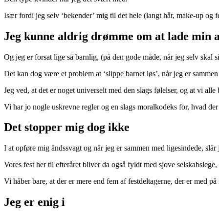
Især fordi jeg selv ‘bekender’ mig til det hele (langt hår, make-up og 
Jeg kunne aldrig drømme om at lade min a
Og jeg er forsat lige så barnlig, (på den gode måde, når jeg selv skal s
Det kan dog være et problem at ‘slippe barnet løs’, når jeg er samme
Jeg ved, at det er noget universelt med den slags følelser, og at vi alle
Vi har jo nogle uskrevne regler og en slags moralkodeks for, hvad der 
Det stopper mig dog ikke
I at opføre mig åndssvagt og når jeg er sammen med ligesindede, slå
Vores fest her til efteråret bliver da også fyldt med sjove selskabsl
Vi håber bare, at der er mere end fem af festdeltagerne, der er med på ide
Jeg er enig i