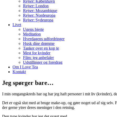
Rejser: København
Rejser: London
Rejser: Mozambique
Rejser: Nordeuropa
Rejser: Sydeuropa
Livet
Ugens hjerte
Meditation
Hverdagens udfordringer
Husk dine drømme
Tanker over en kop te
Mest for kvinder
Film: jeg anbefaler
Udstillinger og foredrag
Om I Love Tea
Kontakt
Jeg spørger bare…
I min omgangskreds har og har jeg haft personer i mit liv (kvinder), der
Det er også slut med at bruge make-up, og gøre noget ud af sig selv. Fo
der gerne ytrer deres meninger i den retning.
Den type kvinder har jeg det svært med.