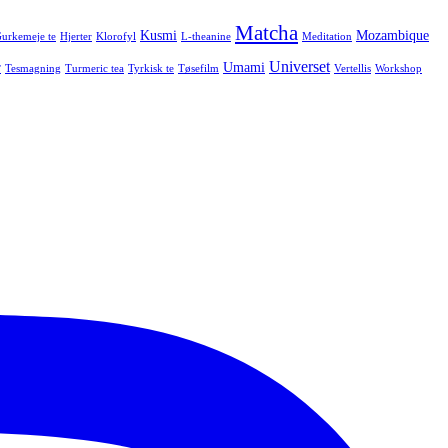
Matcha
Kusmi
Mozambique
urkemeje te
Hjerter
Klorofyl
L-theanine
Meditation
Universet
r
Umami
Tesmagning
Turmeric tea
Tyrkisk te
Tøsefilm
Vertellis
Workshop