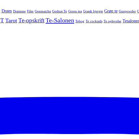
Drøm
Grøn te
r
Drømme
Film
Genmaicha
Godnat Te
Green tea
Græsk bjergte
Gunpowder
G
Te-Salonen
 T
Te-opskrift
Tarot
Tesalone
Tebog
Te cocktails
Te oplevelse