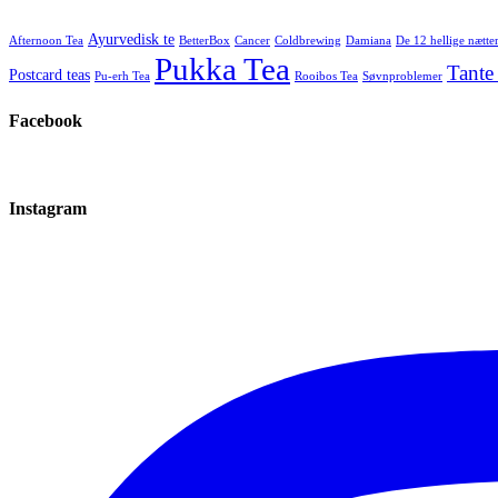
Ayurvedisk te
Afternoon Tea
BetterBox
Cancer
Coldbrewing
Damiana
De 12 hellige nætte
Pukka Tea
Tante
Postcard teas
Pu-erh Tea
Rooibos Tea
Søvnproblemer
Facebook
Instagram