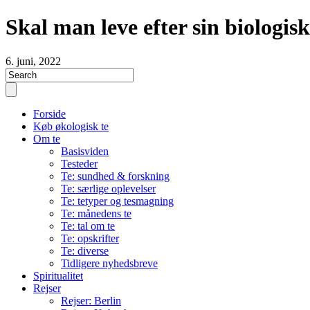
Skal man leve efter sin biologis
6. juni, 2022
Forside
Køb økologisk te
Om te
Basisviden
Testeder
Te: sundhed & forskning
Te: særlige oplevelser
Te: tetyper og tesmagning
Te: månedens te
Te: tal om te
Te: opskrifter
Te: diverse
Tidligere nyhedsbreve
Spiritualitet
Rejser
Rejser: Berlin