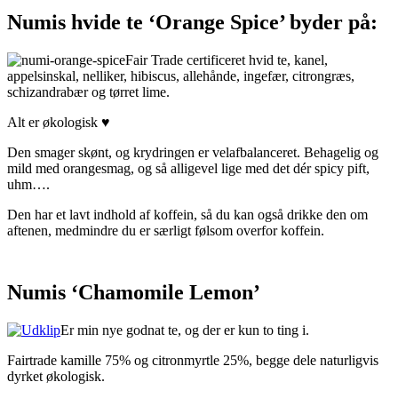
Numis hvide te ‘Orange Spice’ byder på:
Fair Trade certificeret hvid te, kanel,
appelsinskal, nelliker, hibiscus, allehånde, ingefær, citrongræs,
schizandrabær og tørret lime.
Alt er økologisk ♥
Den smager skønt, og krydringen er velafbalanceret. Behagelig og
mild med orangesmag, og så alligevel lige med det dér spicy pift,
uhm….
Den har et lavt indhold af koffein, så du kan også drikke den om
aftenen, medmindre du er særligt følsom overfor koffein.
Numis ‘Chamomile Lemon’
Er min nye godnat te, og der er kun to ting i.
Fairtrade kamille 75% og citronmyrtle 25%, begge dele naturligvis
dyrket økologisk.