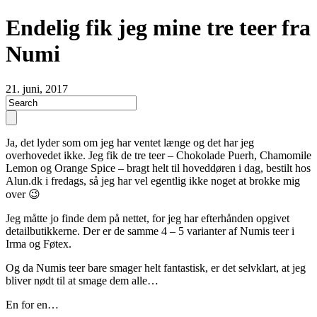
Endelig fik jeg mine tre teer fra
Numi
21. juni, 2017
Ja, det lyder som om jeg har ventet længe og det har jeg
overhovedet ikke. Jeg fik de tre teer – Chokolade Puerh, Chamomile
Lemon og Orange Spice – bragt helt til hoveddøren i dag, bestilt hos
Alun.dk i fredags, så jeg har vel egentlig ikke noget at brokke mig
over 😉
Jeg måtte jo finde dem på nettet, for jeg har efterhånden opgivet
detailbutikkerne. Der er de samme 4 – 5 varianter af Numis teer i
Irma og Føtex.
Og da Numis teer bare smager helt fantastisk, er det selvklart, at jeg
bliver nødt til at smage dem alle…
En for en…