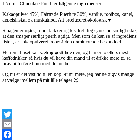
I Numis Chocolate Puerh er følgende ingredienser:
Kakaopulver 45%, Fairtrade Puerh te 30%, vanilje, rooibos, kanel,
appelsinskal og muskatnød. Alt produceret økologisk ♥
Smagen er mørk, rund, lækker og krydret. Jeg synes personligt ikke,
at den smager særligt puerh-agtigt. Men som du kan se af ingrediens
listen, er kakaopulveret jo også den dominerende bestanddel.
Herren i huset kan vældig godt lide den, og han er jo ellers mest
kaffedrikker, så hvis du vil have din mand til at drikke mere te, så
prøv at forføre ham med denne her.
Og nu er det vist tid til en kop Numi mere, jeg har heldigvis mange
at vælge imellem på mit lille telager 😉
Twitter
Email