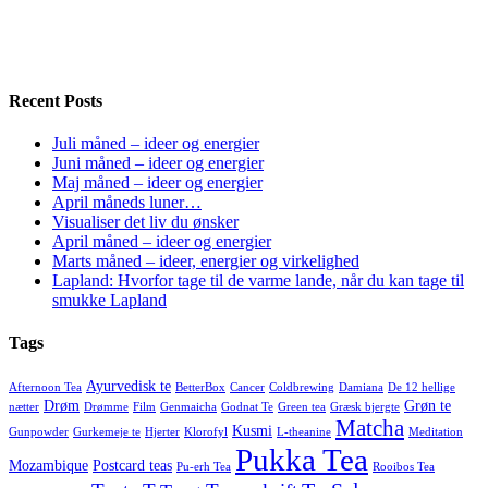
Recent Posts
Juli måned – ideer og energier
Juni måned – ideer og energier
Maj måned – ideer og energier
April måneds luner…
Visualiser det liv du ønsker
April måned – ideer og energier
Marts måned – ideer, energier og virkelighed
Lapland: Hvorfor tage til de varme lande, når du kan tage til
smukke Lapland
Tags
Ayurvedisk te
Afternoon Tea
BetterBox
Cancer
Coldbrewing
Damiana
De 12 hellige
Drøm
Grøn te
nætter
Drømme
Film
Genmaicha
Godnat Te
Green tea
Græsk bjergte
Matcha
Kusmi
Gunpowder
Gurkemeje te
Hjerter
Klorofyl
L-theanine
Meditation
Pukka Tea
Mozambique
Postcard teas
Pu-erh Tea
Rooibos Tea