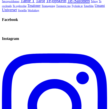
Te-Salonen
Tante T
Te-opskrift
Tarot
Søvnproblemer
Tebog
Te
Tesaloner
Umami
cocktails
Te oplevelse
Tesmagning
Turmeric tea
Tyrkisk te
Tøsefilm
Universet
Vertellis
Workshop
Facebook
Instagram