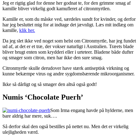
Jeg er rigtig glad for denne her godnat te, for den grimme smag af
kamille bliver virkelig godt kamufleret af citronmyrtlen.
Kamille er, som du måske ved, særdeles sundt for kvinder, og derfor
har jeg besluttet mig for at indtage det jævnligt. Læs mit indlæg om
kamille,
klik her.
Da jeg slet ikke ved noget som helst om Citronmyrtle, har jeg fundet
ud af, at det er et træ, der vokser naturligt i Australien. Træets blade
bliver brugt enten som krydderi eller i urteteer. Bladene både dufter
og smager som citron, men har ikke den sure smag.
Citronmyrtle skulle derudover have stærk antiseptisk virkning og
kunne bekæmpe virus og andre sygdomsbærende mikroorganismer.
Ikke så dårligt og så smager den altså også godt!
Numis ‘Chocolate Puerh’
Som Irma engang havde på hylderne, men
bare aldrig har mere, suk….
Så derfor skal den også bestilles på nettet nu. Men det er virkelig
ulejligheden værd.