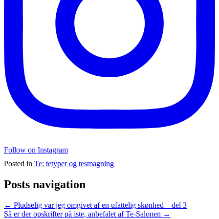
Follow on Instagram
Posted in
Te: tetyper og tesmagning
Posts navigation
← Pludselig var jeg omgivet af en ufattelig skønhed – del 3
Så er der opskrifter på iste, anbefalet af Te-Salonen →