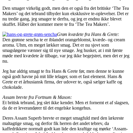
Den smager virkelig godt, men den er også fra det britiske ‘The Tea
Makers’ og det tebrand tilbyder kun eksklusive te-oplevelser. Det er
nu tredie gang, jeg smager te derfra, og jeg er endnu ikke blevet
skuffet. Håber der kommer mere te fra ‘The Tea Makers’.
Grøn kvædete fra Hans & Grete:
Den grønne sencha te er iblandet orangeblomst, kvæde- og cream
aroma. Uhm, en meget lækker smag. Det er nu sjovt som
smagsløgene vænner sig til nye smage. Jeg husker, at i mit første
møde med kvædete år tilbage, var jeg ikke begejstret, men det er jeg
nu.
Jeg har aldrig smagt te fra Hans & Grete før, men denne te kunne
også godt havne på mit lille telager, som et fast element. Hans &
Grete er et århusiansk firma, der udover te, også sælger kaffe og
chokolade.
Assam brevte fra Fortnum & Mason:
Et britisk tebrand, jeg slet ikke kender. Men et fornemt et af slagsen,
da de er leverandører til det engelske kongehus.
Deres Assam Superb brevte er meget smagfuld med den lækreste
maltagtige smag, og derfor fik herren det andet tebrev, da
kaffedrikkere normalt godt kan lide den kraftige og mørke ‘Assam-