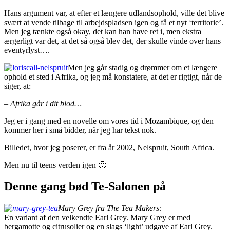
Hans argument var, at efter et længere udlandsophold, ville det blive
svært at vende tilbage til arbejdspladsen igen og få et nyt ‘territorie’.
Men jeg tænkte også okay, det kan han have ret i, men ekstra
ærgerligt var det, at det så også blev det, der skulle vinde over hans
eventyrlyst….
Men jeg går stadig og drømmer om et længere
ophold et sted i Afrika, og jeg må konstatere, at det er rigtigt, når de
siger, at:
– Afrika går i dit blod…
Jeg er i gang med en novelle om vores tid i Mozambique, og den
kommer her i små bidder, når jeg har tekst nok.
Billedet, hvor jeg poserer, er fra år 2002, Nelspruit, South Africa.
Men nu til teens verden igen 🙂
Denne gang bød Te-Salonen på
Mary Grey fra The Tea Makers:
En variant af den velkendte Earl Grey. Mary Grey er med
bergamotte og citrusolier og en slags ‘light’ udgave af Earl Grey.