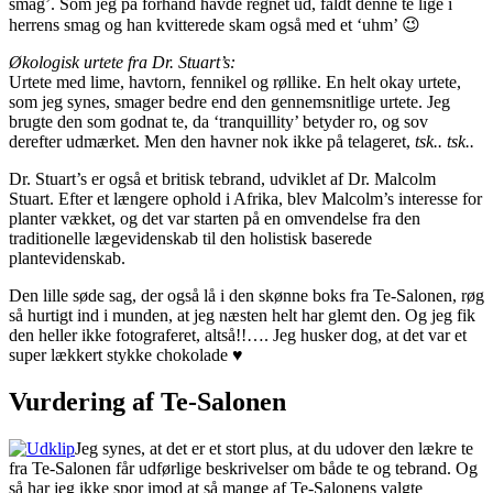
smag’. Som jeg på forhånd havde regnet ud, faldt denne te lige i
herrens smag og han kvitterede skam også med et ‘uhm’ 😉
Økologisk urtete fra Dr. Stuart’s:
Urtete med lime, havtorn, fennikel og røllike. En helt okay urtete,
som jeg synes, smager bedre end den gennemsnitlige urtete. Jeg
brugte den som godnat te, da ‘tranquillity’ betyder ro, og sov
derefter udmærket. Men den havner nok ikke på telageret,
tsk.. tsk..
Dr. Stuart’s er også et britisk tebrand, udviklet af Dr. Malcolm
Stuart. Efter et længere ophold i Afrika, blev Malcolm’s interesse for
planter vækket, og det var starten på en omvendelse fra den
traditionelle lægevidenskab til den holistisk baserede
plantevidenskab.
Den lille søde sag, der også lå i den skønne boks fra Te-Salonen, røg
så hurtigt ind i munden, at jeg næsten helt har glemt den. Og jeg fik
den heller ikke fotograferet, altså!!…. Jeg husker dog, at det var et
super lækkert stykke chokolade ♥
Vurdering af Te-Salonen
Jeg synes, at det er et stort plus, at du udover den lækre te
fra Te-Salonen får udførlige beskrivelser om både te og tebrand. Og
så har jeg ikke spor imod at så mange af Te-Salonens valgte