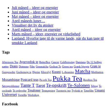
Juli måned – ideer og energier
Juni måned – ideer og energier
Maj måned – ideer og energier
April måneds luner…
Visualiser det liv du ønsker
April måned – ideer og energier
Marts måned – ideer, energier og virkelighed
Lapland: Hvorfor tage til de varme lande, når du kan tage til
smukke Lapland
Tags
Ayurvedisk te
Afternoon Tea
BetterBox
Cancer
Coldbrewing
Damiana
De 12 hellige
Drøm
Grøn te
nætter
Drømme
Film
Genmaicha
Godnat Te
Green tea
Græsk bjergte
Matcha
Kusmi
Gunpowder
Gurkemeje te
Hjerter
Klorofyl
L-theanine
Meditation
Pukka Tea
Mozambique
Postcard teas
Pu-erh Tea
Rooibos Tea
Te-Salonen
Tante T
Te-opskrift
Tarot
Søvnproblemer
Tebog
Te
Tesaloner
Umami
cocktails
Te oplevelse
Tesmagning
Turmeric tea
Tyrkisk te
Tøsefilm
Universet
Vertellis
Workshop
Facebook