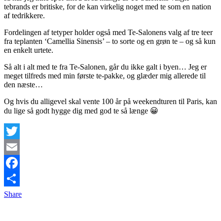
tebrands er britiske, for de kan virkelig noget med te som en nation
af tedrikkere.
Fordelingen af tetyper holder også med Te-Salonens valg af tre teer
fra teplanten ‘Camellia Sinensis’ – to sorte og en grøn te – og så kun
en enkelt urtete.
Så alt i alt med te fra Te-Salonen, går du ikke galt i byen… Jeg er
meget tilfreds med min første te-pakke, og glæder mig allerede til
den næste…
Og hvis du alligevel skal vente 100 år på weekendturen til Paris, kan
du lige så godt hygge dig med god te så længe 😀
Twitter
Email
Facebook
Share