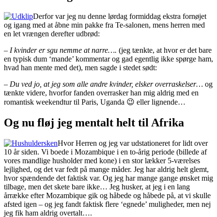
Derfor var jeg nu denne lørdag formiddag ekstra fornøjet
og igang med at åbne min pakke fra Te-salonen, mens herren med
en let vrængen derefter udbrød:
– I kvinder er sgu nemme at narre….
(jeg tænkte, at hvor er det bare
en typisk dum ‘mande’ kommentar og gad egentlig ikke spørge ham,
hvad han mente med det), men sagde i stedet sødt:
– Du ved jo, at jeg som alle andre kvinder, elsker overraskelser…
og
tænkte videre, hvorfor fanden overrasker han mig aldrig med en
romantisk weekendtur til Paris, Uganda 😉 eller lignende…
Og nu fløj jeg mentalt helt til Afrika
Hvor Herren og jeg var udstationeret for lidt over
10 år siden. Vi boede i Mozambique i en to-årig periode (billede af
vores mandlige husholder med kone) i en stor lækker 5-værelses
lejlighed, og det var fedt på mange måder. Jeg har aldrig helt glemt,
hvor spændende det faktisk var. Og jeg har mange gange ønsket mig
tilbage, men det skete bare ikke… Jeg husker, at jeg i en lang
årrække efter Mozambique gik og håbede og håbede på, at vi skulle
afsted igen – og jeg fandt faktisk flere ‘egnede’ muligheder, men nej
jeg fik ham aldrig overtalt….