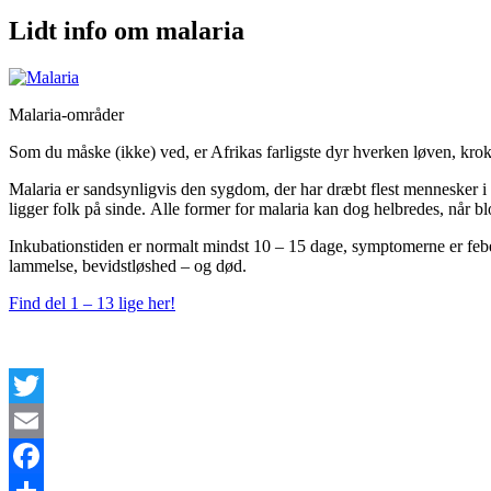
Lidt info om malaria
Malaria-områder
Som du måske (ikke) ved, er Afrikas farligste dyr hverken løven, krok
Malaria er sandsynligvis den sygdom, der har dræbt flest mennesker i ver
ligger folk på sinde. Alle former for malaria kan dog helbredes, når blo
Inkubationstiden er normalt mindst 10 – 15 dage, symptomerne er feber
lammelse, bevidstløshed – og død.
Find del 1 – 13 lige her!
Twitter
Email
Facebook