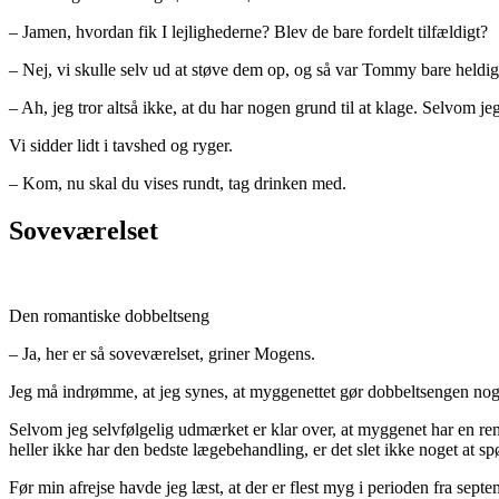
– Jamen, hvordan fik I lejlighederne? Blev de bare fordelt tilfældigt?
– Nej, vi skulle selv ud at støve dem op, og så var Tommy bare held
– Ah, jeg tror altså ikke, at du har nogen grund til at klage. Selvom je
Vi sidder lidt i tavshed og ryger.
– Kom, nu skal du vises rundt, tag drinken med.
Soveværelset
Den romantiske dobbeltseng
– Ja, her er så soveværelset, griner Mogens.
Jeg må indrømme, at jeg synes, at myggenettet gør dobbeltsengen noget 
Selvom jeg selvfølgelig udmærket er klar over, at myggenet har en re
heller ikke har den bedste lægebehandling, er det slet ikke noget at s
Før min afrejse havde jeg læst, at der er flest myg i perioden fra se