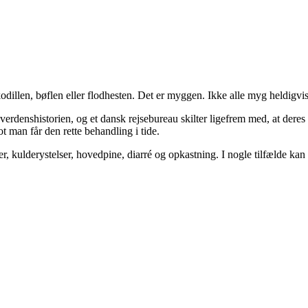
odillen, bøflen eller flodhesten. Det er myggen. Ikke alle myg heldigvi
denshistorien, og et dansk rejsebureau skilter ligefrem med, at deres rej
t man får den rette behandling i tide.
, kulderystelser, hovedpine, diarré og opkastning. I nogle tilfælde kan