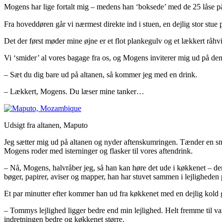
Mogens har lige fortalt mig – medens han ‘boksede’ med de 25 låse på
Fra hoveddøren går vi nærmest direkte ind i stuen, en dejlig stor stue
Det der først møder mine øjne er et flot plankegulv og et lækkert råhvi
Vi ‘smider’ al vores bagage fra os, og Mogens inviterer mig ud på den 
– Sæt du dig bare ud på altanen, så kommer jeg med en drink.
– Lækkert, Mogens. Du læser mine tanker…
Udsigt fra altanen, Maputo
Jeg sætter mig ud på altanen og nyder aftenskumringen. Tænder en smøg
Mogens roder med isterninger og flasker til vores aftendrink.
– Nå, Mogens, halvråber jeg, så han kan høre det ude i køkkenet – der e
bøger, papirer, aviser og mapper, han har stuvet sammen i lejligheden
Et par minutter efter kommer han ud fra køkkenet med en dejlig kold gi
– Tommys lejlighed ligger bedre end min lejlighed. Helt fremme til van
indretningen bedre og køkkenet større.