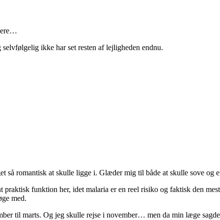
igere…
g selvfølgelig ikke har set resten af lejligheden endnu.
så romantisk at skulle ligge i. Glæder mig til både at skulle sove og e
nt praktisk funktion her, idet malaria er en reel risiko og faktisk de
pøge med.
ptember til marts. Og jeg skulle rejse i november… men da min læge sagde