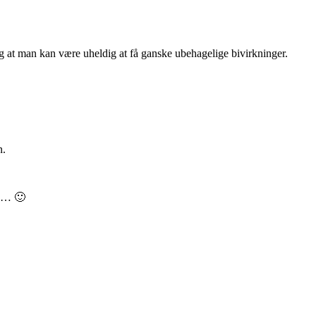
g at man kan være uheldig at få ganske ubehagelige bivirkninger.
n.
nu… 🙂