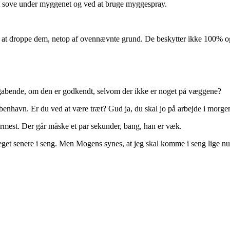
at sove under myggenet og ved at bruge myggespray.
jer at droppe dem, netop af ovennævnte grund. De beskytter ikke 100% o
u gabende, om den er godkendt, selvom der ikke er noget på væggene?
øbenhavn. Er du ved at være træt? Gud ja, du skal jo på arbejde i morge
rmest. Der går måske et par sekunder, bang, han er væk.
meget senere i seng. Men Mogens synes, at jeg skal komme i seng lige 