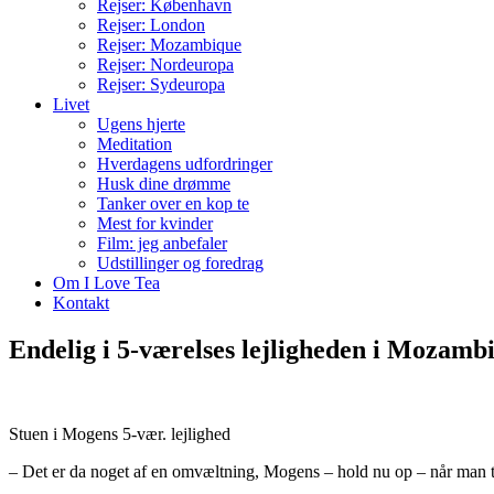
Rejser: København
Rejser: London
Rejser: Mozambique
Rejser: Nordeuropa
Rejser: Sydeuropa
Livet
Ugens hjerte
Meditation
Hverdagens udfordringer
Husk dine drømme
Tanker over en kop te
Mest for kvinder
Film: jeg anbefaler
Udstillinger og foredrag
Om I Love Tea
Kontakt
Endelig i 5-værelses lejligheden i Mozamb
Stuen i Mogens 5-vær. lejlighed
– Det er da noget af en omvæltning, Mogens – hold nu op – når man tæ