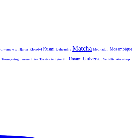
Matcha
Kusmi
Mozambique
urkemeje te
Hjerter
Klorofyl
L-theanine
Meditation
Universet
r
Umami
Tesmagning
Turmeric tea
Tyrkisk te
Tøsefilm
Vertellis
Workshop