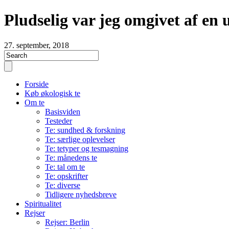
Pludselig var jeg omgivet af en 
27. september, 2018
Forside
Køb økologisk te
Om te
Basisviden
Testeder
Te: sundhed & forskning
Te: særlige oplevelser
Te: tetyper og tesmagning
Te: månedens te
Te: tal om te
Te: opskrifter
Te: diverse
Tidligere nyhedsbreve
Spiritualitet
Rejser
Rejser: Berlin