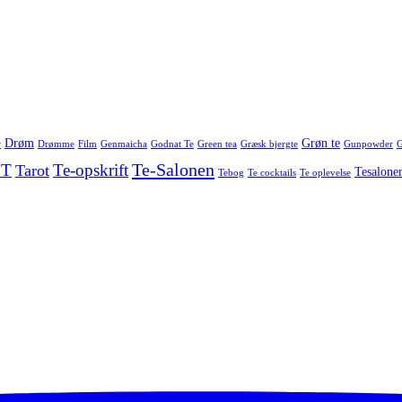
Drøm
Grøn te
r
Drømme
Film
Genmaicha
Godnat Te
Green tea
Græsk bjergte
Gunpowder
G
Te-Salonen
 T
Te-opskrift
Tarot
Tesalone
Tebog
Te cocktails
Te oplevelse