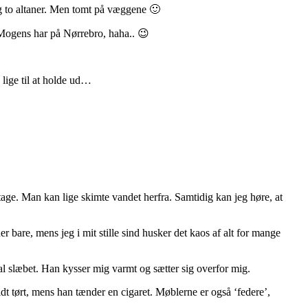
og to altaner. Men tomt på væggene 🙂
, Mogens har på Nørrebro, haha.. 😉
 lige til at holde ud…
age. Man kan lige skimte vandet herfra. Samtidig kan jeg høre, at
r bare, mens jeg i mit stille sind husker det kaos af alt for mange
 al slæbet. Han kysser mig varmt og sætter sig overfor mig.
dt tørt, mens han tænder en cigaret. Møblerne er også ‘federe’,