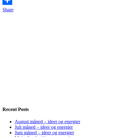
Share
Recent Posts
August måned – ideer og energier
Juli måned – ideer og energier
Juni måned – ideer og energier