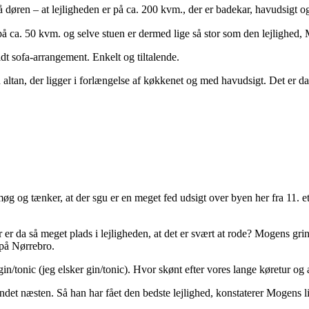
 døren – at lejligheden er på ca. 200 kvm., der er badekar, havudsigt 
 på ca. 50 kvm. og selve stuen er dermed lige så stor som den lejlighed
dt sofa-arrangement. Enkelt og tiltalende.
altan, der ligger i forlængelse af køkkenet og med havudsigt. Det er da
 og tænker, at der sgu er en meget fed udsigt over byen her fra 11. et
r da så meget plads i lejligheden, at det er svært at rode? Mogens grine
 på Nørrebro.
n/tonic (jeg elsker gin/tonic). Hvor skønt efter vores lange køretur og
det næsten. Så han har fået den bedste lejlighed, konstaterer Mogens li