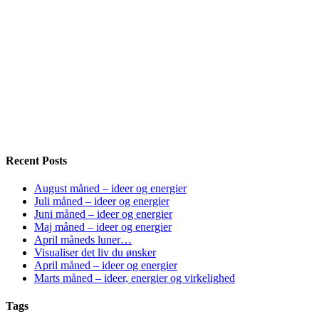
Recent Posts
August måned – ideer og energier
Juli måned – ideer og energier
Juni måned – ideer og energier
Maj måned – ideer og energier
April måneds luner…
Visualiser det liv du ønsker
April måned – ideer og energier
Marts måned – ideer, energier og virkelighed
Tags