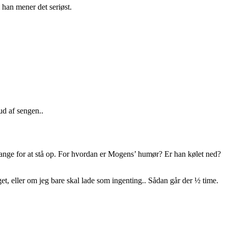
 han mener det seriøst.
ud af sengen..
bange for at stå op. For hvordan er Mogens’ humør? Er han kølet ned?
oget, eller om jeg bare skal lade som ingenting.. Sådan går der ½ time.