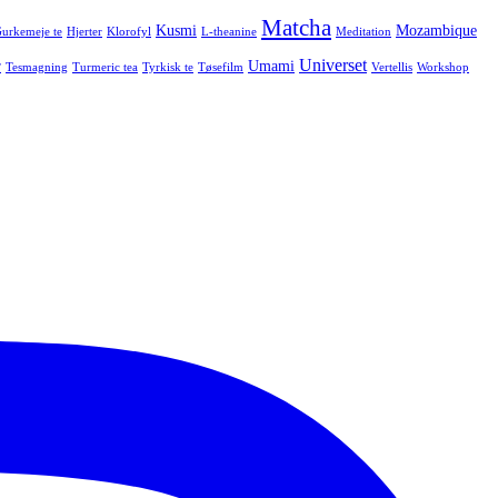
Matcha
Kusmi
Mozambique
urkemeje te
Hjerter
Klorofyl
L-theanine
Meditation
Universet
r
Umami
Tesmagning
Turmeric tea
Tyrkisk te
Tøsefilm
Vertellis
Workshop