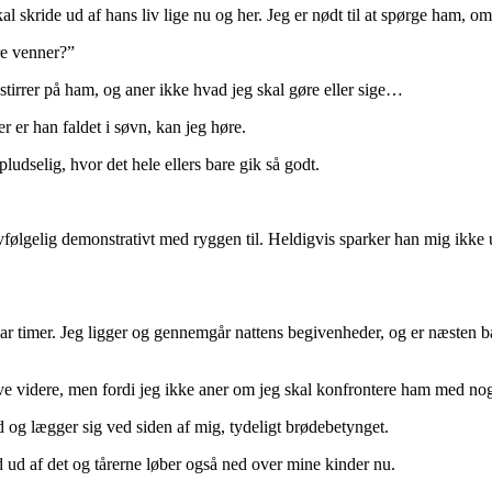
l skride ud af hans liv lige nu og her. Jeg er nødt til at spørge ham, om
re venner?”
stirrer på ham, og aner ikke hvad jeg skal gøre eller sige…
er er han faldet i søvn, kan jeg høre.
pludselig, hvor det hele ellers bare gik så godt.
lvfølgelig demonstrativt med ryggen til. Heldigvis sparker han mig ikke 
ar timer. Jeg ligger og gennemgår nattens begivenheder, og er næsten 
at sove videre, men fordi jeg ikke aner om jeg skal konfrontere ham med n
 og lægger sig ved siden af mig, tydeligt brødebetynget.
ed ud af det og tårerne løber også ned over mine kinder nu.