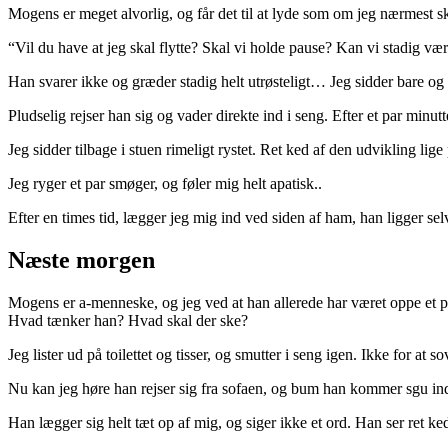
Mogens er meget alvorlig, og får det til at lyde som om jeg nærmest ska
“Vil du have at jeg skal flytte? Skal vi holde pause? Kan vi stadig væ
Han svarer ikke og græder stadig helt utrøsteligt… Jeg sidder bare og 
Pludselig rejser han sig og vader direkte ind i seng. Efter et par minutt
Jeg sidder tilbage i stuen rimeligt rystet. Ret ked af den udvikling lige 
Jeg ryger et par smøger, og føler mig helt apatisk..
Efter en times tid, lægger jeg mig ind ved siden af ham, han ligger se
Næste morgen
Mogens er a-menneske, og jeg ved at han allerede har været oppe et p
Hvad tænker han? Hvad skal der ske?
Jeg lister ud på toilettet og tisser, og smutter i seng igen. Ikke for 
Nu kan jeg høre han rejser sig fra sofaen, og bum han kommer sgu ind
Han lægger sig helt tæt op af mig, og siger ikke et ord. Han ser ret k