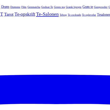
Drøm
Grøn te
r
Drømme
Film
Genmaicha
Godnat Te
Green tea
Græsk bjergte
Gunpowder
G
Te-Salonen
 T
Te-opskrift
Tarot
Tesalone
Tebog
Te cocktails
Te oplevelse