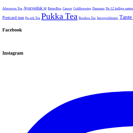
Ayurvedisk te
Afternoon Tea
BetterBox
Cancer
Coldbrewing
Damiana
De 12 hellige nætte
Pukka Tea
Tante
Postcard teas
Pu-erh Tea
Rooibos Tea
Søvnproblemer
Facebook
Instagram