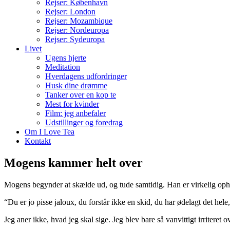
Rejser: København
Rejser: London
Rejser: Mozambique
Rejser: Nordeuropa
Rejser: Sydeuropa
Livet
Ugens hjerte
Meditation
Hverdagens udfordringer
Husk dine drømme
Tanker over en kop te
Mest for kvinder
Film: jeg anbefaler
Udstillinger og foredrag
Om I Love Tea
Kontakt
Mogens kammer helt over
Mogens begynder at skælde ud, og tude samtidig. Han er virkelig ophid
“Du er jo pisse jaloux, du forstår ikke en skid, du har ødelagt det hel
Jeg aner ikke, hvad jeg skal sige. Jeg blev bare så vanvittigt irriter