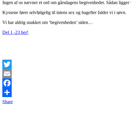
Ingen af os nævner et ord om gårsdagens begivenheder. Sådan ligger vi 
Kyssene fører selvfølgelig til intens sex og bagefter falder vi i søvn.
Vi har aldrig snakket om ‘begivenheden’ siden…
Del 1 -23 her!
Twitter
Email
Facebook
Share