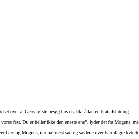
set over at Geos første besøg hos os, fik sådan en brat afslutning.
e, vores fest. Du er heller ikke den eneste ene”, lyder det fra Mogens, 
et over Geo og Mogens, der nærmest sad og savlede over barmfagre kvinder