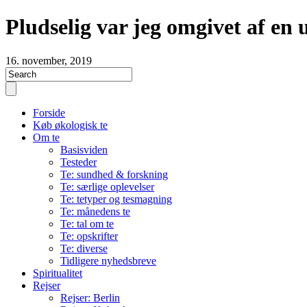
Pludselig var jeg omgivet af en 
16. november, 2019
Forside
Køb økologisk te
Om te
Basisviden
Testeder
Te: sundhed & forskning
Te: særlige oplevelser
Te: tetyper og tesmagning
Te: månedens te
Te: tal om te
Te: opskrifter
Te: diverse
Tidligere nyhedsbreve
Spiritualitet
Rejser
Rejser: Berlin