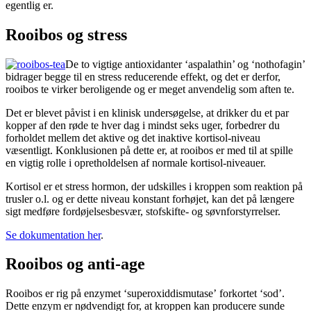
egentlig er.
Rooibos og stress
De to vigtige antioxidanter ‘
aspalathin’ og ‘nothofagin’
bidrager begge til en stress reducerende effekt, og det er derfor,
rooibos te virker beroligende og er meget anvendelig som aften te.
Det er blevet påvist i en klinisk undersøgelse, at drikker du et par
kopper af den røde te hver dag i mindst seks uger, forbedrer du
forholdet mellem det aktive og det inaktive kortisol-niveau
væsentligt. Konklusionen på dette er, at rooibos er med til at spille
en vigtig rolle
i opretholdelsen af normale kortisol-niveauer.
Kortisol er et stress hormon, der udskilles i kroppen som reaktion på
trusler o.l. og er dette niveau konstant forhøjet, kan det på længere
sigt medføre fordøjelsesbesvær, stofskifte- og søvnforstyrrelser.
Se dokumentation her
.
Rooibos og anti-age
Rooibos er rig på enzymet ‘superoxiddismutase’
forkortet ‘sod’.
Dette enzym er nødvendigt for, at kroppen kan producere sunde