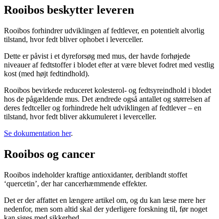
Rooibos beskytter leveren
Rooibos forhindrer udviklingen af ​​fedtlever, en potentielt alvorlig
tilstand, hvor fedt bliver ophobet i leverceller.
Dette er påvist i et dyreforsøg med mus, der havde forhøjede
niveauer af fedtstoffer i blodet efter at være blevet fodret med vestlig
kost (med højt fedtindhold).
Rooibos bevirkede reduceret kolesterol- og fedtsyreindhold i blodet
hos de pågældende mus. Det ændrede også antallet og størrelsen af ​​
deres fedtceller og forhindrede helt udviklingen af ​​fedtlever – en
tilstand, hvor fedt bliver akkumuleret i leverceller.
Se dokumentation her
.
Rooibos og cancer
Rooibos indeholder kraftige antioxidanter, deriblandt stoffet
‘quercetin’, der har cancerhæmmende effekter.
Det er der affattet en længere artikel om, og du kan læse mere her
nedenfor, men som altid skal der yderligere forskning til, før noget
kan siges med sikkerhed.