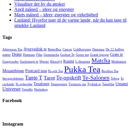
Visualiser det liv du ønsker
April måned – ideer og energier
Marts måned – ideer, energier og virkelighed
Lapland: Hvorfor tage til de varme lande, når du kan tage til
smukke Lapland
Tags
Ayurvedisk te
Afternoon Tea
BetterBox
Cancer
Coldbrewing
Damiana
De 12 hellige
Drøm
Grøn te
nætter
Drømme
Film
Genmaicha
Godnat Te
Green tea
Græsk bjergte
Matcha
Kusmi
Gunpowder
Gurkemeje te
Hjerter
Klorofyl
L-theanine
Meditation
Pukka Tea
Mozambique
Postcard teas
Pu-erh Tea
Rooibos Tea
Te-Salonen
Tante T
Te-opskrift
Tarot
Søvnproblemer
Tebog
Te
Tesaloner
Umami
cocktails
Te oplevelse
Tesmagning
Turmeric tea
Tyrkisk te
Tøsefilm
Universet
Vertellis
Workshop
Facebook
Instagram