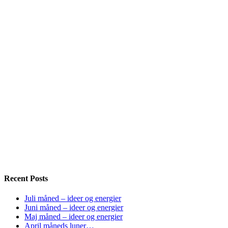
Recent Posts
Juli måned – ideer og energier
Juni måned – ideer og energier
Maj måned – ideer og energier
April måneds luner…