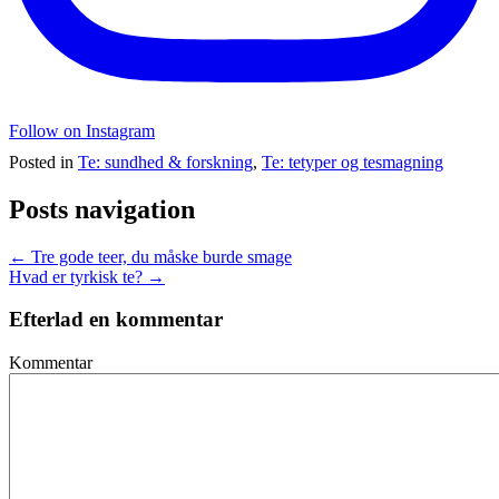
Follow on Instagram
Posted in
Te: sundhed & forskning
,
Te: tetyper og tesmagning
Posts navigation
← Tre gode teer, du måske burde smage
Hvad er tyrkisk te? →
Efterlad en kommentar
Kommentar