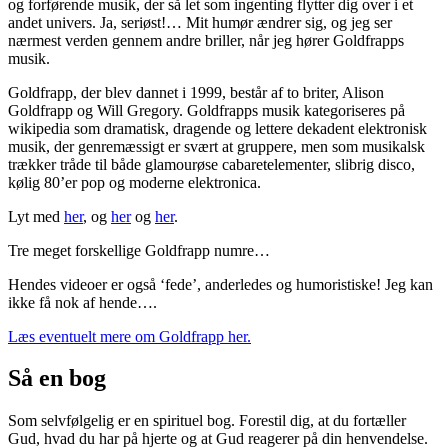
og forførende musik, der så let som ingenting flytter dig over i et
andet univers. Ja, seriøst!… Mit humør ændrer sig, og jeg ser
nærmest verden gennem andre briller, når jeg hører Goldfrapps
musik.
Goldfrapp, der blev dannet i 1999, består af to briter, Alison
Goldfrapp og Will Gregory. Goldfrapps musik kategoriseres på
wikipedia som dramatisk, dragende og lettere dekadent elektronisk
musik, der genremæssigt er svært at gruppere, men som musikalsk
trækker tråde til både glamourøse cabaretelementer, slibrig disco,
kølig 80’er pop og moderne elektronica.
Lyt med
her
, og
her
og
her
.
Tre meget forskellige Goldfrapp numre…
Hendes videoer er også ‘fede’, anderledes og humoristiske! Jeg kan
ikke få nok af hende….
Læs eventuelt mere om Goldfrapp her.
Så en bog
Som selvfølgelig er en spirituel bog. Forestil dig, at du fortæller
Gud, hvad du har på hjerte og at Gud reagerer på din henvendelse.