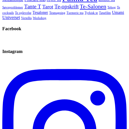
Pu-erh Tea
Rooibos Tea
Te-Salonen
Tante T
Te-opskrift
Tarot
Søvnproblemer
Tebog
Te
Tesaloner
Umami
cocktails
Te oplevelse
Tesmagning
Turmeric tea
Tyrkisk te
Tøsefilm
Universet
Vertellis
Workshop
Facebook
Instagram