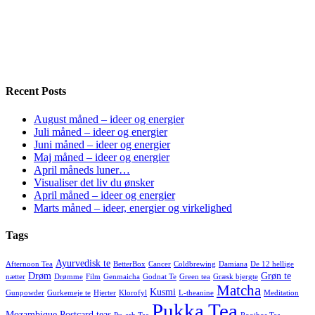
Recent Posts
August måned – ideer og energier
Juli måned – ideer og energier
Juni måned – ideer og energier
Maj måned – ideer og energier
April måneds luner…
Visualiser det liv du ønsker
April måned – ideer og energier
Marts måned – ideer, energier og virkelighed
Tags
Ayurvedisk te
Afternoon Tea
BetterBox
Cancer
Coldbrewing
Damiana
De 12 hellige
Drøm
Grøn te
nætter
Drømme
Film
Genmaicha
Godnat Te
Green tea
Græsk bjergte
Matcha
Kusmi
Gunpowder
Gurkemeje te
Hjerter
Klorofyl
L-theanine
Meditation
Pukka Tea
Mozambique
Postcard teas