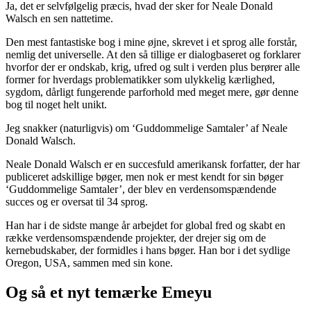
Ja, det er selvfølgelig præcis, hvad der sker for Neale Donald
Walsch en sen nattetime.
Den mest fantastiske bog i mine øjne, skrevet i et sprog alle forstår,
nemlig det universelle. At den så tillige er dialogbaseret og forklarer
hvorfor der er ondskab, krig, ufred og sult i verden plus berører alle
former for hverdags problematikker som ulykkelig kærlighed,
sygdom, dårligt fungerende parforhold med meget mere, gør denne
bog til noget helt unikt.
Jeg snakker (naturligvis) om ‘Guddommelige Samtaler’ af Neale
Donald Walsch.
Neale Donald Walsch er en succesfuld amerikansk forfatter, der har
publiceret adskillige bøger, men nok er mest kendt for sin bøger
‘Guddommelige Samtaler’, der blev en verdensomspændende
succes og er oversat til 34 sprog.
Han har i de sidste mange år arbejdet for global fred og skabt en
række verdensomspændende projekter, der drejer sig om de
kernebudskaber, der formidles i hans bøger. Han bor i det sydlige
Oregon, USA, sammen med sin kone.
Og så et nyt temærke Emeyu