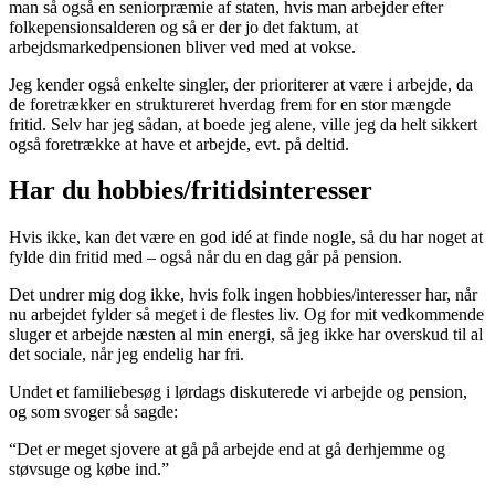
man så også en seniorpræmie af staten, hvis man arbejder efter
folkepensionsalderen og så er der jo det faktum, at
arbejdsmarkedpensionen bliver ved med at vokse.
Jeg kender også enkelte singler, der prioriterer at være i arbejde, da
de foretrækker en struktureret hverdag frem for en stor mængde
fritid. Selv har jeg sådan, at boede jeg alene, ville jeg da helt sikkert
også foretrække at have et arbejde, evt. på deltid.
Har du hobbies/fritidsinteresser
Hvis ikke, kan det være en god idé at finde nogle, så du har noget at
fylde din fritid med – også når du en dag går på pension.
Det undrer mig dog ikke, hvis folk ingen hobbies/interesser har, når
nu arbejdet fylder så meget i de flestes liv. Og for mit vedkommende
sluger et arbejde næsten al min energi, så jeg ikke har overskud til al
det sociale, når jeg endelig har fri.
Undet et familiebesøg i lørdags diskuterede vi arbejde og pension,
og som svoger så sagde:
“Det er meget sjovere at gå på arbejde end at gå derhjemme og
støvsuge og købe ind.”