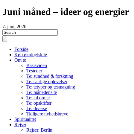
Juni måned – ideer og energier
7. juni, 2026
Forside
Køb økologisk te
Om te
Basisviden
Testeder
Te: sundhed & forskning
Te: særlige oplevelser
Te: tetyper og tesmagning
Te: månedens te
Te: tal om te
Te: opskrifter
Te: diverse
Tidligere nyhedsbreve
Spiritualitet
Rejser
Rejser: Berlin