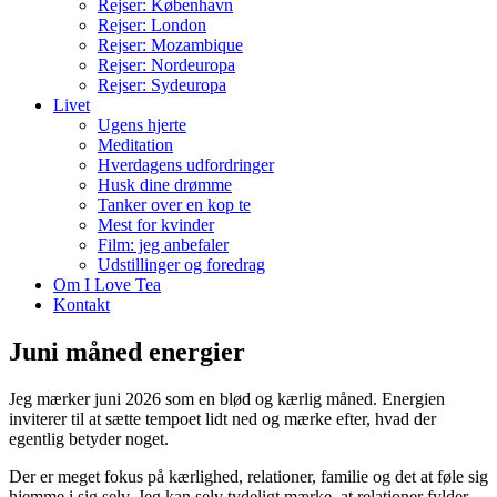
Rejser: København
Rejser: London
Rejser: Mozambique
Rejser: Nordeuropa
Rejser: Sydeuropa
Livet
Ugens hjerte
Meditation
Hverdagens udfordringer
Husk dine drømme
Tanker over en kop te
Mest for kvinder
Film: jeg anbefaler
Udstillinger og foredrag
Om I Love Tea
Kontakt
Juni måned energier
Jeg mærker juni 2026 som en blød og kærlig måned. Energien
inviterer til at sætte tempoet lidt ned og mærke efter, hvad der
egentlig betyder noget.
Der er meget fokus på kærlighed, relationer, familie og det at føle sig
hjemme i sig selv. Jeg kan selv tydeligt mærke, at relationer fylder