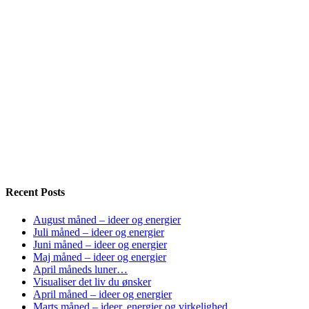
Recent Posts
August måned – ideer og energier
Juli måned – ideer og energier
Juni måned – ideer og energier
Maj måned – ideer og energier
April måneds luner…
Visualiser det liv du ønsker
April måned – ideer og energier
Marts måned – ideer, energier og virkelighed