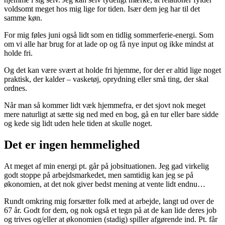
voldsomt meget hos mig lige for tiden. Især dem jeg har til det
samme køn.
For mig føles juni også lidt som en tidlig sommerferie-energi. Som
om vi alle har brug for at lade op og få nye input og ikke mindst at
holde fri.
Og det kan være svært at holde fri hjemme, for der er altid lige noget
praktisk, der kalder – vasketøj, oprydning eller små ting, der skal
ordnes.
Når man så kommer lidt væk hjemmefra, er det sjovt nok meget
mere naturligt at sætte sig ned med en bog, gå en tur eller bare sidde
og kede sig lidt uden hele tiden at skulle noget.
Det er ingen hemmelighed
At meget af min energi pt. går på jobsituationen. Jeg gad virkelig
godt stoppe på arbejdsmarkedet, men samtidig kan jeg se på
økonomien, at det nok giver bedst mening at vente lidt endnu…
Rundt omkring mig forsætter folk med at arbejde, langt ud over de
67 år. Godt for dem, og nok også et tegn på at de kan lide deres job
og trives og/eller at økonomien (stadig) spiller afgørende ind. Pt. får