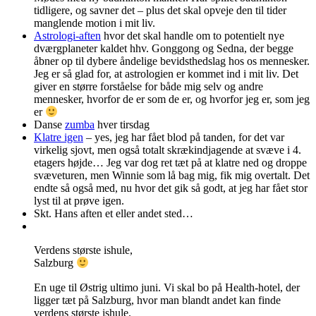
tidligere, og savner det – plus det skal opveje den til tider
manglende motion i mit liv.
Astrologi-aften
hvor det skal handle om to potentielt nye
dværgplaneter kaldet hhv. Gonggong og Sedna, der begge
åbner op til dybere åndelige bevidsthedslag hos os mennesker.
Jeg er så glad for, at astrologien er kommet ind i mit liv. Det
giver en større forståelse for både mig selv og andre
mennesker, hvorfor de er som de er, og hvorfor jeg er, som jeg
er
Danse
zumba
hver tirsdag
Klatre igen
– yes, jeg har fået blod på tanden, for det var
virkelig sjovt, men også totalt skrækindjagende at svæve i 4.
etagers højde… Jeg var dog ret tæt på at klatre ned og droppe
svæveturen, men Winnie som lå bag mig, fik mig overtalt. Det
endte så også med, nu hvor det gik så godt, at jeg har fået stor
lyst til at prøve igen.
Skt. Hans aften et eller andet sted…
Verdens største ishule,
Salzburg
En uge til Østrig ultimo juni. Vi skal bo på Health-hotel, der
ligger tæt på Salzburg, hvor man blandt andet kan finde
verdens største ishule.