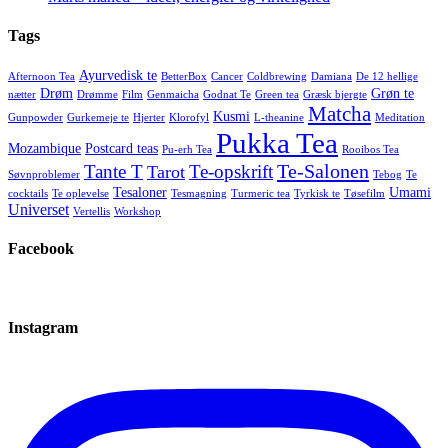
Tags
Ayurvedisk te
Afternoon Tea
BetterBox
Cancer
Coldbrewing
Damiana
De 12 hellige
Drøm
Grøn te
nætter
Drømme
Film
Genmaicha
Godnat Te
Green tea
Græsk bjergte
Matcha
Kusmi
Gunpowder
Gurkemeje te
Hjerter
Klorofyl
L-theanine
Meditation
Pukka Tea
Mozambique
Postcard teas
Pu-erh Tea
Rooibos Tea
Te-Salonen
Tante T
Te-opskrift
Tarot
Søvnproblemer
Tebog
Te
Tesaloner
Umami
cocktails
Te oplevelse
Tesmagning
Turmeric tea
Tyrkisk te
Tøsefilm
Universet
Vertellis
Workshop
Facebook
Instagram