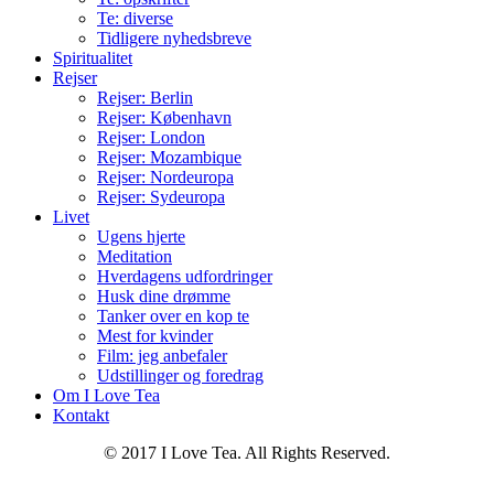
Te: diverse
Tidligere nyhedsbreve
Spiritualitet
Rejser
Rejser: Berlin
Rejser: København
Rejser: London
Rejser: Mozambique
Rejser: Nordeuropa
Rejser: Sydeuropa
Livet
Ugens hjerte
Meditation
Hverdagens udfordringer
Husk dine drømme
Tanker over en kop te
Mest for kvinder
Film: jeg anbefaler
Udstillinger og foredrag
Om I Love Tea
Kontakt
© 2017 I Love Tea. All Rights Reserved.