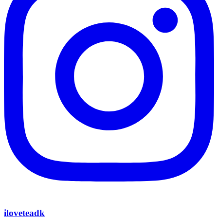
iloveteadk