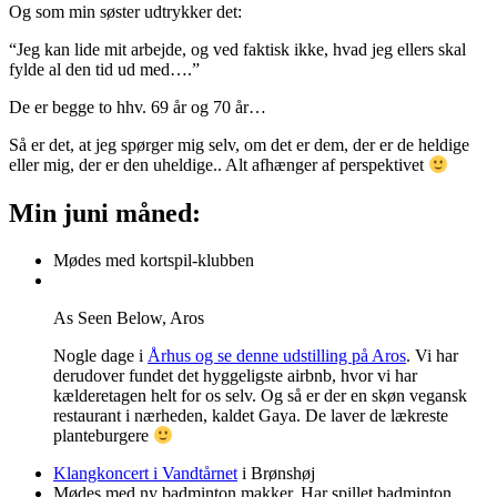
Og som min søster udtrykker det:
“Jeg kan lide mit arbejde, og ved faktisk ikke, hvad jeg ellers skal
fylde al den tid ud med….”
De er begge to hhv. 69 år og 70 år…
Så er det, at jeg spørger mig selv, om det er dem, der er de heldige
eller mig, der er den uheldige.. Alt afhænger af perspektivet
Min juni måned:
Mødes med kortspil-klubben
As Seen Below, Aros
Nogle dage i
Århus og se denne udstilling på Aros
. Vi har
derudover fundet det hyggeligste airbnb, hvor vi har
kælderetagen helt for os selv. Og så er der en skøn vegansk
restaurant i nærheden, kaldet Gaya. De laver de lækreste
planteburgere
Klangkoncert i Vandtårnet
i Brønshøj
Mødes med ny badminton makker. Har spillet badminton