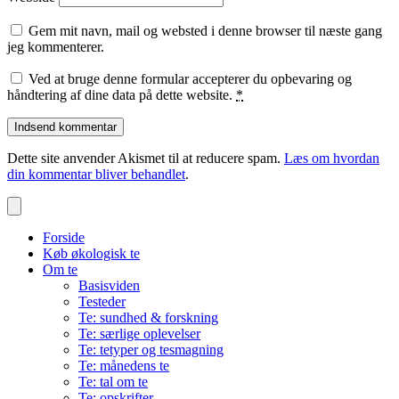
Gem mit navn, mail og websted i denne browser til næste gang
jeg kommenterer.
Ved at bruge denne formular accepterer du opbevaring og
håndtering af dine data på dette website.
*
Dette site anvender Akismet til at reducere spam.
Læs om hvordan
din kommentar bliver behandlet
.
Forside
Køb økologisk te
Om te
Basisviden
Testeder
Te: sundhed & forskning
Te: særlige oplevelser
Te: tetyper og tesmagning
Te: månedens te
Te: tal om te
Te: opskrifter