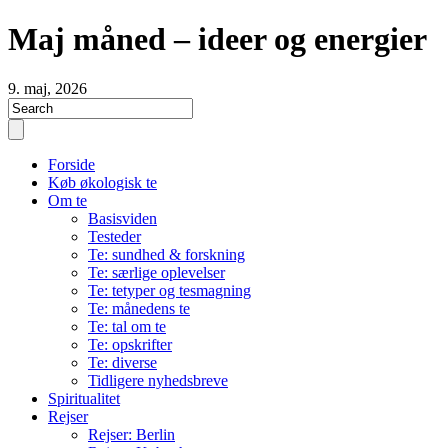
Maj måned – ideer og energier
9. maj, 2026
Forside
Køb økologisk te
Om te
Basisviden
Testeder
Te: sundhed & forskning
Te: særlige oplevelser
Te: tetyper og tesmagning
Te: månedens te
Te: tal om te
Te: opskrifter
Te: diverse
Tidligere nyhedsbreve
Spiritualitet
Rejser
Rejser: Berlin