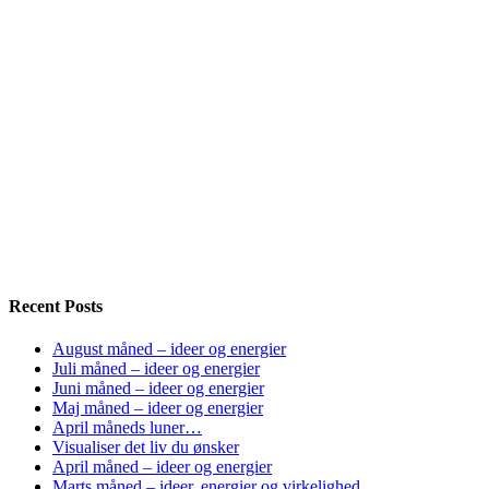
Recent Posts
August måned – ideer og energier
Juli måned – ideer og energier
Juni måned – ideer og energier
Maj måned – ideer og energier
April måneds luner…
Visualiser det liv du ønsker
April måned – ideer og energier
Marts måned – ideer, energier og virkelighed