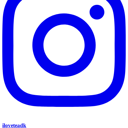
iloveteadk