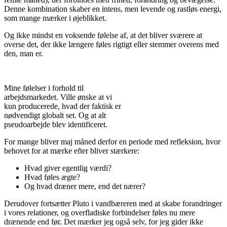
Denne kombination skaber en intens, men levende og rastløs energi,
som mange mærker i øjeblikket.
Og ikke mindst en voksende følelse af, at det bliver sværere at
overse det, der ikke længere føles rigtigt eller stemmer overens med
den, man er.
Mine følelser i forhold til
arbejdsmarkedet. Ville ønske at vi
kun producerede, hvad der faktisk er
nødvendigt globalt set. Og at alt
pseudoarbejde blev identificeret.
For mange bliver maj måned derfor en periode med refleksion, hvor
behovet for at mærke efter bliver stærkere:
Hvad giver egentlig værdi?
Hvad føles ægte?
Og hvad dræner mere, end det nærer?
Derudover fortsætter Pluto i vandbæreren med at skabe forandringer
i vores relationer, og overfladiske forbindelser føles nu mere
drænende end før. Det mærker jeg også selv, for jeg gider ikke