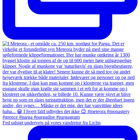
Fed udsigt undervejs på vores vandretur fra Lichn