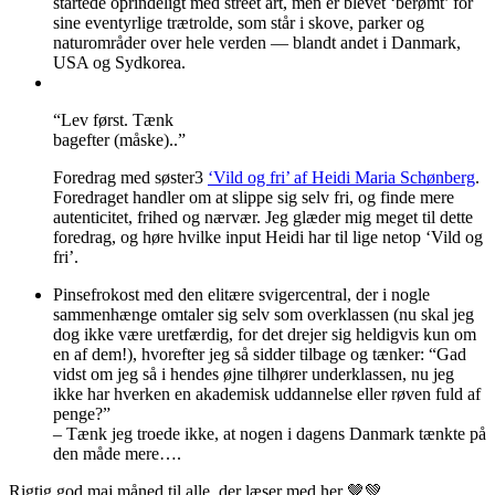
startede oprindeligt med street art, men er blevet ‘berømt’ for
sine eventyrlige trætrolde, som står i skove, parker og
naturområder over hele verden — blandt andet i Danmark,
USA og Sydkorea.
“Lev først. Tænk
bagefter (måske)..”
Foredrag med søster3
‘Vild og fri’ af Heidi Maria Schønberg
.
Foredraget handler om at slippe sig selv fri, og finde mere
autenticitet, frihed og nærvær. Jeg glæder mig meget til dette
foredrag, og høre hvilke input Heidi har til lige netop ‘Vild og
fri’.
Pinsefrokost med den elitære svigercentral, der i nogle
sammenhænge omtaler sig selv som overklassen (nu skal jeg
dog ikke være uretfærdig, for det drejer sig heldigvis kun om
en af dem!), hvorefter jeg så sidder tilbage og tænker: “Gad
vidst om jeg så i hendes øjne tilhører underklassen, nu jeg
ikke har hverken en akademisk uddannelse eller røven fuld af
penge?”
– Tænk jeg troede ikke, at nogen i dagens Danmark tænkte på
den måde mere….
Rigtig god maj måned til alle, der læser med her 🤎💚