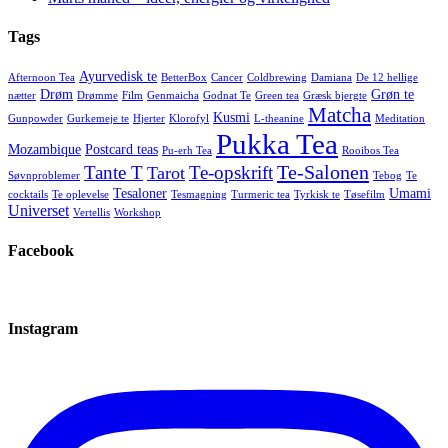
Tags
Ayurvedisk te
Afternoon Tea
BetterBox
Cancer
Coldbrewing
Damiana
De 12 hellige
Drøm
Grøn te
nætter
Drømme
Film
Genmaicha
Godnat Te
Green tea
Græsk bjergte
Matcha
Kusmi
Gunpowder
Gurkemeje te
Hjerter
Klorofyl
L-theanine
Meditation
Pukka Tea
Mozambique
Postcard teas
Pu-erh Tea
Rooibos Tea
Te-Salonen
Tante T
Te-opskrift
Tarot
Søvnproblemer
Tebog
Te
Tesaloner
Umami
cocktails
Te oplevelse
Tesmagning
Turmeric tea
Tyrkisk te
Tøsefilm
Universet
Vertellis
Workshop
Facebook
Instagram