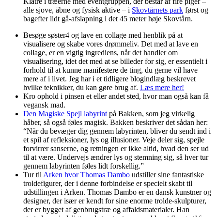
Klatre i træerne med eventgruppen, der består af fire piger –
alle sjove, åbne og fysisk aktive – i
Skovtårnets park
først og
bagefter lidt gå-afslapning i det 45 meter høje Skovtårn.
Besøge søster4 og lave en collage med henblik på at
visualisere og skabe vores drømmeliv. Det med at lave en
collage, er en vigtig ingrediens, når det handler om
visualisering, idet det med at se billeder for sig, er essentielt i
forhold til at kunne manifestere de ting, du gerne vil have
mere af i livet. Jeg har i et tidligere blogindlæg beskrevet
hvilke teknikker, du kan gøre brug af.
Læs mere her!
Kro ophold i pinsen et eller andet sted, hvor man også kan få
vegansk mad.
Den Magiske Spejl labyrint
på Bakken, som jeg virkelig
håber, så også føles magisk. Bakken beskriver det sådan her:
“Når du bevæger dig gennem labyrinten, bliver du sendt ind i
et spil af refleksioner, lys og illusioner. Veje deler sig, spejle
forvirrer sanserne, og retningen er ikke altid, hvad den ser ud
til at være. Undervejs ændrer lys og stemning sig, så hver tur
gennem labyrinten føles lidt forskellig.”
Tur til
Arken hvor Thomas Dambo
udstiller sine fantastiske
troldefigurer, der i denne forbindelse er specielt skabt til
udstillingen i Arken. Thomas Dambo er en dansk kunstner og
designer, der især er kendt for sine enorme trolde-skulpturer,
der er bygget af genbrugstræ og affaldsmaterialer. Han