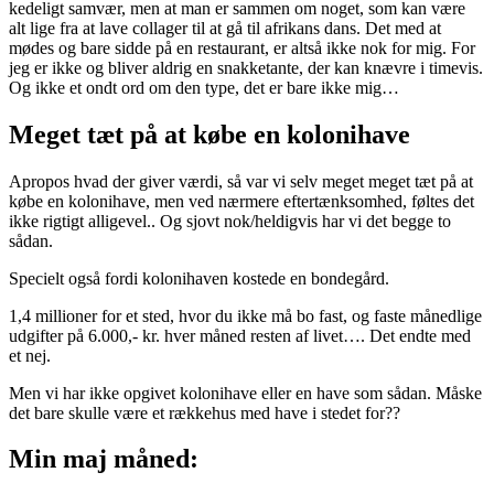
kedeligt samvær, men at man er sammen om noget, som kan være
alt lige fra at lave collager til at gå til afrikans dans. Det med at
mødes og bare sidde på en restaurant, er altså ikke nok for mig. For
jeg er ikke og bliver aldrig en snakketante, der kan knævre i timevis.
Og ikke et ondt ord om den type, det er bare ikke mig…
Meget tæt på at købe en kolonihave
Apropos hvad der giver værdi, så var vi selv meget meget tæt på at
købe en kolonihave, men ved nærmere eftertænksomhed, føltes det
ikke rigtigt alligevel.. Og sjovt nok/heldigvis har vi det begge to
sådan.
Specielt også fordi kolonihaven kostede en bondegård.
1,4 millioner for et sted, hvor du ikke må bo fast, og faste månedlige
udgifter på 6.000,- kr. hver måned resten af livet…. Det endte med
et nej.
Men vi har ikke opgivet kolonihave eller en have som sådan. Måske
det bare skulle være et rækkehus med have i stedet for??
Min maj måned: