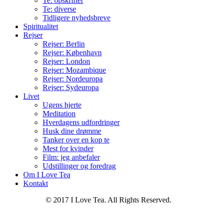
Te: opskrifter
Te: diverse
Tidligere nyhedsbreve
Spiritualitet
Rejser
Rejser: Berlin
Rejser: København
Rejser: London
Rejser: Mozambique
Rejser: Nordeuropa
Rejser: Sydeuropa
Livet
Ugens hjerte
Meditation
Hverdagens udfordringer
Husk dine drømme
Tanker over en kop te
Mest for kvinder
Film: jeg anbefaler
Udstillinger og foredrag
Om I Love Tea
Kontakt
© 2017 I Love Tea. All Rights Reserved.