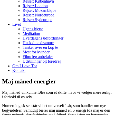
Rejser: København
Rejser: London
Rejser: Mozambique
Rejser: Nordeuropa
Rejser: Sydeuropa
Livet
Ugens hjerte
Meditation
Hverdagens udfordringer
Husk dine drømme
Tanker over en kop te
Mest for kvinder
Film: jeg anbefaler
Udstillinger og foredrag
Om I Love Tea
Kontakt
Maj måned energier
Maj måned vil kunne føles som et skifte, hvor vi vælger mere ærligt
i forhold til os selv.
Numerologisk set står vi i et universelt 1-år, som handler om nye
begyndelser. Samtidig bærer maj måned en 5-energi (da maj er den
femte måned), der forbindes med frihed, forandring og bevægelse.