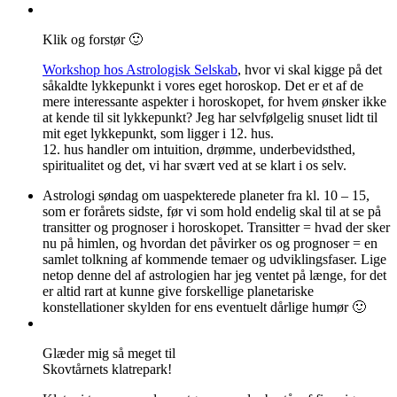
Klik og forstør 🙂
Workshop hos Astrologisk Selskab
, hvor vi skal kigge på det
såkaldte lykkepunkt i vores eget horoskop. Det er et af de
mere interessante aspekter i horoskopet, for hvem ønsker ikke
at kende til sit lykkepunkt? Jeg har selvfølgelig snuset lidt til
mit eget lykkepunkt, som ligger i 12. hus.
12. hus handler om intuition, drømme, underbevidsthed,
spiritualitet og det, vi har svært ved at se klart i os selv.
Astrologi søndag om uaspekterede planeter fra kl. 10 – 15,
som er forårets sidste, før vi som hold endelig skal til at se på
transitter og prognoser i horoskopet. Transitter = hvad der sker
nu på himlen, og hvordan det påvirker os og prognoser = en
samlet tolkning af kommende temaer og udviklingsfaser. Lige
netop denne del af astrologien har jeg ventet på længe, for det
er altid rart at kunne give forskellige planetariske
konstellationer skylden for ens eventuelt dårlige humør 🙂
Glæder mig så meget til
Skovtårnets klatrepark!