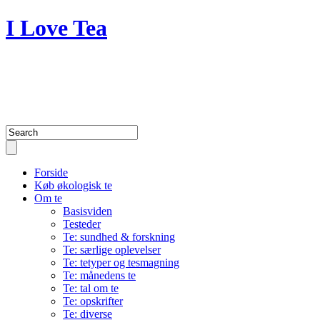
I Love Tea
A blog about my passion for tea
and life
Forside
Køb økologisk te
Om te
Basisviden
Testeder
Te: sundhed & forskning
Te: særlige oplevelser
Te: tetyper og tesmagning
Te: månedens te
Te: tal om te
Te: opskrifter
Te: diverse