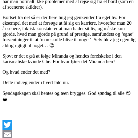
har man normalt ikke problemer med at rejse sig fra et bord (som en
af scenerne skildrer).
Bortset fra det så er der flere ting jeg genkender fra eget liv. For
eksempel det med at forsøge at få sig en karriere, hvorefter man 20
år senere, faktisk konstaterer at man hader sit liv, og måske kun
gjorde, hvad man gjorde på grund af prestige, samfundets og ‘egne’
forventninger til at ‘man skulle blive til noget’. Selv blev jeg egentlig
aldrig rigtigt til noget… 😉
Sjovt er det også at følge Miranda og hendes forelskelse i den
karismatiske kvinde Che. For hvor fører det Miranda hen?
Og hvad ender det med?
Dette indlæg ender i hvert fald nu.
Søndagskagen skal hentes og teen brygges. God søndag til alle 😍
❤️
Twitter