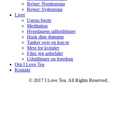
Rejser: Nordeuropa
Rejser: Sydeuropa
Livet
Ugens hjerte
Meditation
Hverdagens udfordringer
Husk dine drømme
Tanker over en kop te
Mest for kvinder
Film: jeg anbefaler
Udstillinger og foredrag
Om I Love Tea
Kontakt
© 2017 I Love Tea. All Rights Reserved.