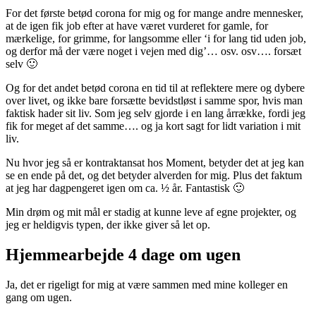
For det første betød corona for mig og for mange andre mennesker,
at de igen fik job efter at have været vurderet for gamle, for
mærkelige, for grimme, for langsomme eller ‘i for lang tid uden job,
og derfor må der være noget i vejen med dig’… osv. osv…. forsæt
selv 🙂
Og for det andet betød corona en tid til at reflektere mere og dybere
over livet, og ikke bare forsætte bevidstløst i samme spor, hvis man
faktisk hader sit liv. Som jeg selv gjorde i en lang årrække, fordi jeg
fik for meget af det samme…. og ja kort sagt for lidt variation i mit
liv.
Nu hvor jeg så er kontraktansat hos Moment, betyder det at jeg kan
se en ende på det, og det betyder alverden for mig. Plus det faktum
at jeg har dagpengeret igen om ca. ½ år. Fantastisk 🙂
Min drøm og mit mål er stadig at kunne leve af egne projekter, og
jeg er heldigvis typen, der ikke giver så let op.
Hjemmearbejde 4 dage om ugen
Ja, det er rigeligt for mig at være sammen med mine kolleger en
gang om ugen.