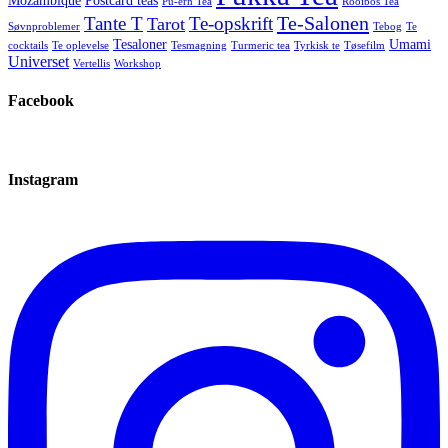
Mozambique
Postcard teas
Pu-erh Tea
Rooibos Tea
Te-Salonen
Tante T
Te-opskrift
Tarot
Søvnproblemer
Tebog
Te
Tesaloner
Umami
cocktails
Te oplevelse
Tesmagning
Turmeric tea
Tyrkisk te
Tøsefilm
Universet
Vertellis
Workshop
Facebook
Instagram