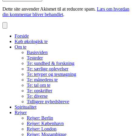
Dette site anvender Akismet til at reducere spam.
Læs om hvordan
din kommentar bliver behandlet
.
Forside
Køb økologisk te
Om te
Basisviden
Testeder
Te: sundhed & forskning
Te: særlige oplevelser
Te: tetyper og tesmagning
Te: månedens te
Te: tal om te
Te: opskrifter
Te: diverse
Tidligere nyhedsbreve
Spiritualitet
Rejser
Rejser: Berlin
Rejser: København
Rejser: London
Rejser: Mozambique