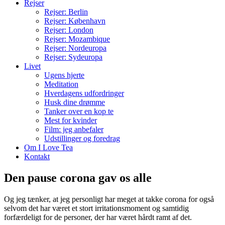
Rejser
Rejser: Berlin
Rejser: København
Rejser: London
Rejser: Mozambique
Rejser: Nordeuropa
Rejser: Sydeuropa
Livet
Ugens hjerte
Meditation
Hverdagens udfordringer
Husk dine drømme
Tanker over en kop te
Mest for kvinder
Film: jeg anbefaler
Udstillinger og foredrag
Om I Love Tea
Kontakt
Den pause corona gav os alle
Og jeg tænker, at jeg personligt har meget at takke corona for også
selvom det har været et stort irritationsmoment og samtidig
forfærdeligt for de personer, der har været hårdt ramt af det.