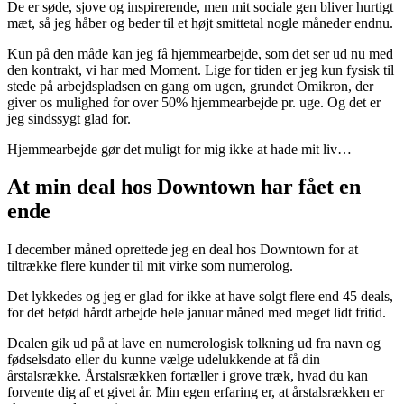
De er søde, sjove og inspirerende, men mit sociale gen bliver hurtigt
mæt, så jeg håber og beder til et højt smittetal nogle måneder endnu.
Kun på den måde kan jeg få hjemmearbejde, som det ser ud nu med
den kontrakt, vi har med Moment. Lige for tiden er jeg kun fysisk til
stede på arbejdspladsen en gang om ugen, grundet Omikron, der
giver os mulighed for over 50% hjemmearbejde pr. uge. Og det er
jeg sindssygt glad for.
Hjemmearbejde gør det muligt for mig ikke at hade mit liv…
At min deal hos Downtown har fået en
ende
I december måned oprettede jeg en deal hos Downtown for at
tiltrække flere kunder til mit virke som numerolog.
Det lykkedes og jeg er glad for ikke at have solgt flere end 45 deals,
for det betød hårdt arbejde hele januar måned med meget lidt fritid.
Dealen gik ud på at lave en numerologisk tolkning ud fra navn og
fødselsdato eller du kunne vælge udelukkende at få din
årstalsrække. Årstalsrækken fortæller i grove træk, hvad du kan
forvente dig af et givet år. Min egen erfaring er, at årstalsrækken er