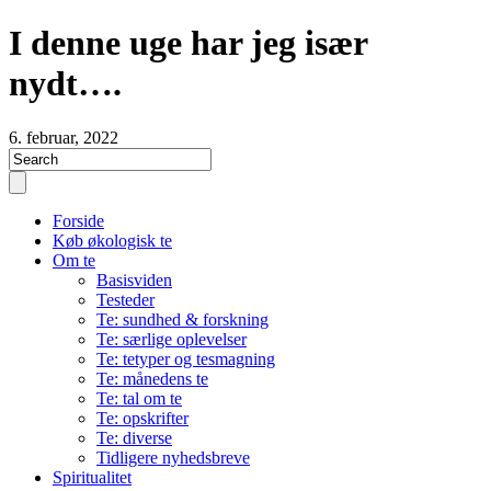
I denne uge har jeg især
nydt….
6. februar, 2022
Forside
Køb økologisk te
Om te
Basisviden
Testeder
Te: sundhed & forskning
Te: særlige oplevelser
Te: tetyper og tesmagning
Te: månedens te
Te: tal om te
Te: opskrifter
Te: diverse
Tidligere nyhedsbreve
Spiritualitet