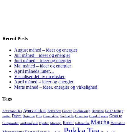
Recent Posts
August måned – ideer og energier
Juli måned – ideer og energier
Juni måned – ideer og energier
Maj måned – ideer og energier
April måneds luner…
Visualiser det liv du ønsker
April måned – ideer og energier
Marts måned – ideer, energier og virkelighed
Tags
Ayurvedisk te
Afternoon Tea
BetterBox
Cancer
Coldbrewing
Damiana
De 12 hellige
Drøm
Grøn te
nætter
Drømme
Film
Genmaicha
Godnat Te
Green tea
Græsk bjergte
Matcha
Kusmi
Gunpowder
Gurkemeje te
Hjerter
Klorofyl
L-theanine
Meditation
Pukka Tea