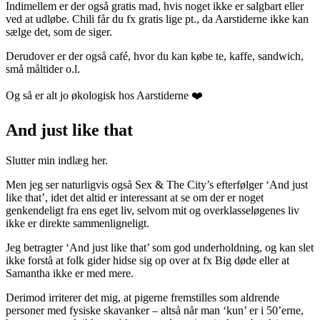
Indimellem er der også gratis mad, hvis noget ikke er salgbart eller
ved at udløbe. Chili får du fx gratis lige pt., da Aarstiderne ikke kan
sælge det, som de siger.
Derudover er der også café, hvor du kan købe te, kaffe, sandwich,
små måltider o.l.
Og så er alt jo økologisk hos Aarstiderne ❤️
And just like that
Slutter min indlæg her.
Men jeg ser naturligvis også Sex & The City’s efterfølger ‘And just
like that’, idet det altid er interessant at se om der er noget
genkendeligt fra ens eget liv, selvom mit og overklasseløgenes liv
ikke er direkte sammenligneligt.
Jeg betragter ‘And just like that’ som god underholdning, og kan slet
ikke forstå at folk gider hidse sig op over at fx Big døde eller at
Samantha ikke er med mere.
Derimod irriterer det mig, at pigerne fremstilles som aldrende
personer med fysiske skavanker – altså når man ‘kun’ er i 50’erne,