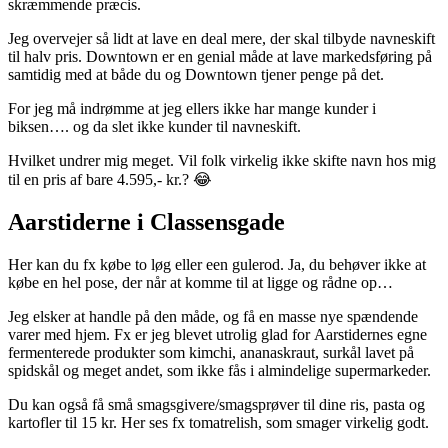
skræmmende præcis.
Jeg overvejer så lidt at lave en deal mere, der skal tilbyde navneskift
til halv pris. Downtown er en genial måde at lave markedsføring på
samtidig med at både du og Downtown tjener penge på det.
For jeg må indrømme at jeg ellers ikke har mange kunder i
biksen…. og da slet ikke kunder til navneskift.
Hvilket undrer mig meget. Vil folk virkelig ikke skifte navn hos mig
til en pris af bare 4.595,- kr.? 😂
Aarstiderne i Classensgade
Her kan du fx købe to løg eller een gulerod. Ja, du behøver ikke at
købe en hel pose, der når at komme til at ligge og rådne op…
Jeg elsker at handle på den måde, og få en masse nye spændende
varer med hjem. Fx er jeg blevet utrolig glad for Aarstidernes egne
fermenterede produkter som kimchi, ananaskraut, surkål lavet på
spidskål og meget andet, som ikke fås i almindelige supermarkeder.
Du kan også få små smagsgivere/smagsprøver til dine ris, pasta og
kartofler til 15 kr. Her ses fx tomatrelish, som smager virkelig godt.