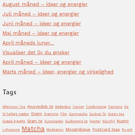
August måned – ideer og energier
Juli måned – ideer og energier
Juni måned – ideer og energier
Maj måned – ideer og energier
April måneds luner…
Visualiser det liv du ønsker
April måned – ideer og energier
Marts måned – ideer, energier og virkelighed
Tags
Ayurvedisk te
Afternoon Tea
BetterBox
Cancer
Coldbrewing
Damiana
De
Drøm
12 hellige nætter
Drømme
Film
Genmaicha
Godnat Te
Green tea
Grøn te
Kusmi
Græsk bjergte
Gunpowder
Gurkemeje te
Hjerter
Klorofyl
Matcha
Mozambique
Postcard teas
L-theanine
Meditation
Pu-erh