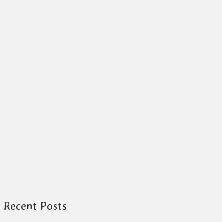
o
o
k
Recent Posts