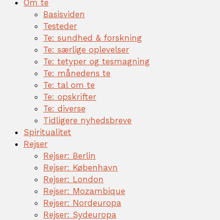
Om te
Basisviden
Testeder
Te: sundhed & forskning
Te: særlige oplevelser
Te: tetyper og tesmagning
Te: månedens te
Te: tal om te
Te: opskrifter
Te: diverse
Tidligere nyhedsbreve
Spiritualitet
Rejser
Rejser: Berlin
Rejser: København
Rejser: London
Rejser: Mozambique
Rejser: Nordeuropa
Rejser: Sydeuropa