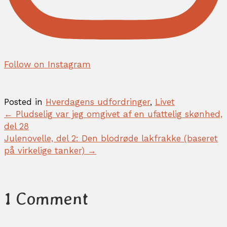
Follow on Instagram
Posted in
Hverdagens udfordringer
,
Livet
← Pludselig var jeg omgivet af en ufattelig skønhed,
P
del 28
o
Julenovelle, del 2: Den blodrøde lakfrakke (baseret
s
på virkelige tanker) →
t
s
n
a
1 Comment
v
i
g