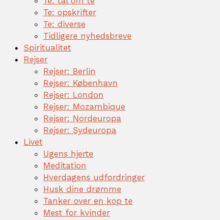
Te: tal om te
Te: opskrifter
Te: diverse
Tidligere nyhedsbreve
Spiritualitet
Rejser
Rejser: Berlin
Rejser: København
Rejser: London
Rejser: Mozambique
Rejser: Nordeuropa
Rejser: Sydeuropa
Livet
Ugens hjerte
Meditation
Hverdagens udfordringer
Husk dine drømme
Tanker over en kop te
Mest for kvinder