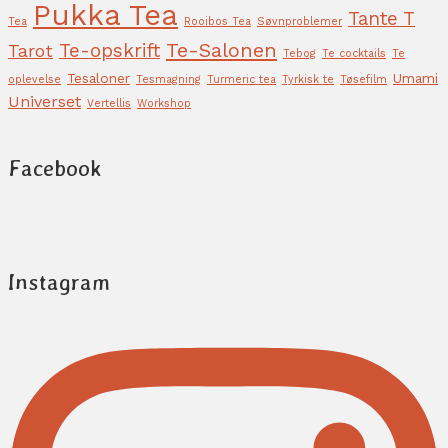
Pukka Tea
Tante T
Tea
Rooibos Tea
Søvnproblemer
Te-Salonen
Te-opskrift
Tarot
Tebog
Te cocktails
Te
Tesaloner
Umami
oplevelse
Tesmagning
Turmeric tea
Tyrkisk te
Tøsefilm
Universet
Vertellis
Workshop
Facebook
Instagram