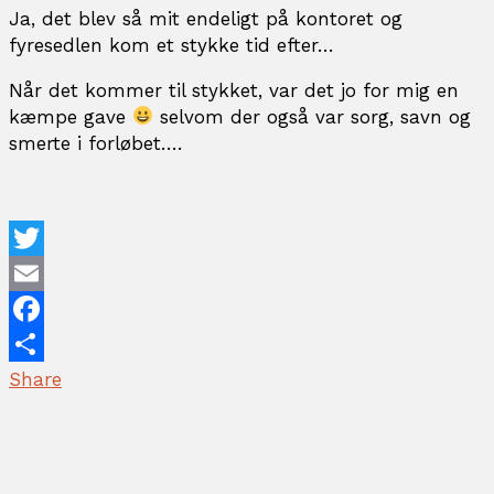
Ja, det blev så mit endeligt på kontoret og
fyresedlen kom et stykke tid efter…
Når det kommer til stykket, var det jo for mig en
kæmpe gave
selvom der også var sorg, savn og
smerte i forløbet….
T
w
E
i
m
F
t
a
a
Share
t
i
c
e
l
e
r
b