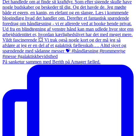
På sanketur sammen med Berith på Amager fælled.