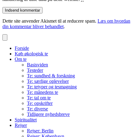
Dette site anvender Akismet til at reducere spam.
Læs om hvordan
din kommentar bliver behandlet
.
Forside
Køb økologisk te
Om te
Basisviden
Testeder
Te: sundhed & forskning
Te: særlige oplevelser
Te: tetyper og tesmagning
Te: månedens te
Te: tal om te
Te: opskrifter
Te: diverse
Tidligere nyhedsbreve
Spiritualitet
Rejser
Rejser: Berlin
Rejser: København