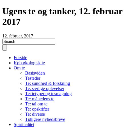
Ugens te og tanker, 12. februar
2017
12. februar, 2017
Forside
Køb økologisk te
Om te
Basisviden
Testeder
Te: sundhed & forskning
Te: særlige oplevelser
Te: tetyper og tesmagning
Te: månedens te
Te: tal om te
Te: opskrifter
Te: diverse
Tidligere nyhedsbreve
Spiritualitet