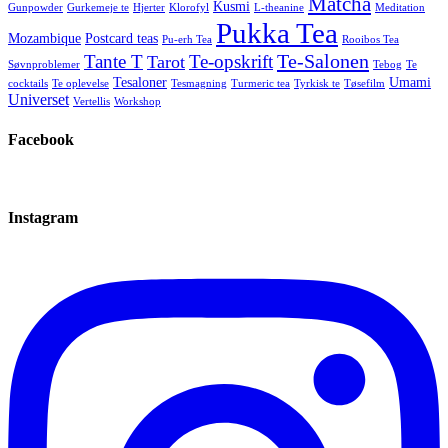
Matcha
Kusmi
Gunpowder
Gurkemeje te
Hjerter
Klorofyl
L-theanine
Meditation
Pukka Tea
Mozambique
Postcard teas
Pu-erh Tea
Rooibos Tea
Te-Salonen
Tante T
Te-opskrift
Tarot
Søvnproblemer
Tebog
Te
Tesaloner
Umami
cocktails
Te oplevelse
Tesmagning
Turmeric tea
Tyrkisk te
Tøsefilm
Universet
Vertellis
Workshop
Facebook
Instagram