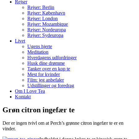
Rejser
Rejser: Berlin
Rejser: København
Rejser: London
Rejser: Mozambique
Rejser: Nordeuropa
Rejser: Sydeuropa
Livet
Ugens hjerte
Meditation
Hverdagens udfordringer
Husk dine drømme
Tanker over en kop te
Mest for kvinder
Film: jeg anbefaler
Udstillinger og foredrag
Om I Love Tea
Kontakt
Grøn citron ingefær te
Der er ingen tvivl om at Perch’s grønne citron ingefær te er en
vinder.