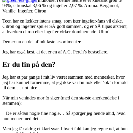
Indholdet i denne lækre te er kinesisk grøn te
93%, citronskal 3,96 % og ingefær 2,97 %. Aroma: Bergamot,
Vanilje, Ingefær, Citron
Teen har en lækker intens smag, som især ingefær-fans vil elske.
Citron og ingefær spiller SÅ godt sammen, og er SÅ tilpas afstemt,
at hverken citron eller ingefær virker dominerende. Uhm!
Den er nu en del af mit faste tesortiment ♥
Jeg har også læst, at det er en af A.C. Perch’s bestsellere.
Er du fin på den?
Jeg har et par gange i mit liv været sammen med mennesker, hvor
jeg har kunnet fornemme, at jeg ikke var fin nok eller ‘ok’ i forhold
til dem…. not nice…
Når min venindes mor fx siger (med den største anerkendelse i
stemmen):
– De er sådan nogle fine nogle… Så spørger jeg hende altid, hvad
hun mener med det…
Men jeg får aldrig et klart svar. I hvert fald kan jeg regne ud, at hun