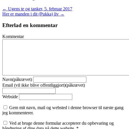
← Ugens te og tanker, 5. februar 2017
Her er manden i dit (Pukka) liv →
Efterlad en kommentar
Kommentar
Navn(påkrævet)
Email (vil ikke blive offentliggjort)(påkrævet)
Webside
Gem mit navn, mail og websted i denne browser til næste gang
jeg kommenterer.
Ved at bruge denne formular accepterer du opbevaring og
håndtering af dine data på dette website.
*