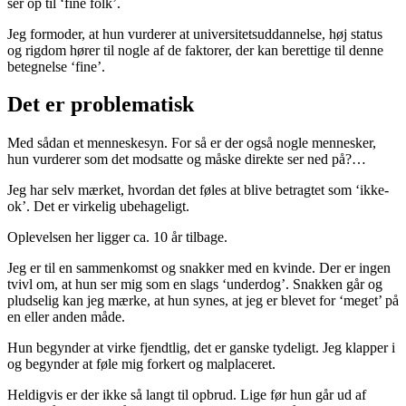
ser op til ‘fine folk’.
Jeg formoder, at hun vurderer at universitetsuddannelse, høj status
og rigdom hører til nogle af de faktorer, der kan berettige til denne
betegnelse ‘fine’.
Det er problematisk
Med sådan et menneskesyn. For så er der også nogle mennesker,
hun vurderer som det modsatte og måske direkte ser ned på?…
Jeg har selv mærket, hvordan det føles at blive betragtet som ‘ikke-
ok’. Det er virkelig ubehageligt.
Oplevelsen her ligger ca. 10 år tilbage.
Jeg er til en sammenkomst og snakker med en kvinde. Der er ingen
tvivl om, at hun ser mig som en slags ‘underdog’. Snakken går og
pludselig kan jeg mærke, at hun synes, at jeg er blevet for ‘meget’ på
en eller anden måde.
Hun begynder at virke fjendtlig, det er ganske tydeligt. Jeg klapper i
og begynder at føle mig forkert og malplaceret.
Heldigvis er der ikke så langt til opbrud. Lige før hun går ud af