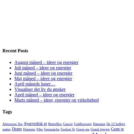
Recent Posts
August måned – ideer og energier
Juli måned – ideer og energier
Juni måned – ideer og energier
Maj måned – ideer og energier
April måneds luner…
Visualiser det liv du ønsker
April måned – ideer og energier
Marts måned – ideer, energier og virkelighed
Tags
Ayurvedisk te
Afternoon Tea
BetterBox
Cancer
Coldbrewing
Damiana
De 12 hellige
Drøm
Grøn te
nætter
Drømme
Film
Genmaicha
Godnat Te
Green tea
Græsk bjergte