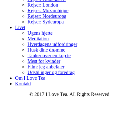
Rejser: London
Rejser: Mozambique
Rejser: Nordeuropa
Rejser: Sydeuropa
Livet
Ugens hjerte
Meditation
Hverdagens udfordringer
Husk dine drømme
Tanker over en kop te
Mest for kvinder
Film: jeg anbefaler
Udstillinger og foredrag
Om I Love Tea
Kontakt
© 2017 I Love Tea. All Rights Reserved.