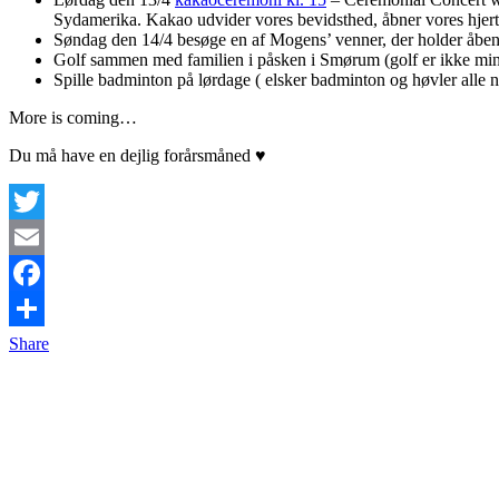
Sydamerika. Kakao udvider vores bevidsthed, åbner vores hjert
Søndag den 14/4 besøge en af Mogens’ venner, der holder åbent 
Golf sammen med familien i påsken i Smørum (golf er ikke min fa
Spille badminton på lørdage ( elsker badminton og høvler alle n
More is coming…
Du må have en dejlig forårsmåned ♥
Twitter
Email
Facebook
Share