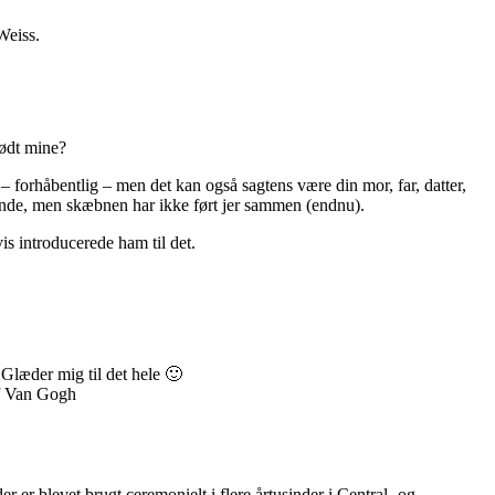
Weiss.
mødt mine?
– forhåbentlig – men det kan også sagtens være din mor, far, datter,
ende, men skæbnen har ikke ført jer sammen (endnu).
is introducerede ham til det.
 Glæder mig til det hele 🙂
 af Van Gogh
er blevet brugt ceremonielt i flere årtusinder i Central- og