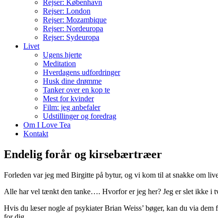
Rejser: København
Rejser: London
Rejser: Mozambique
Rejser: Nordeuropa
Rejser: Sydeuropa
Livet
Ugens hjerte
Meditation
Hverdagens udfordringer
Husk dine drømme
Tanker over en kop te
Mest for kvinder
Film: jeg anbefaler
Udstillinger og foredrag
Om I Love Tea
Kontakt
Endelig forår og kirsebærtræer
Forleden var jeg med Birgitte på bytur, og vi kom til at snakke om liv
Alle har vel tænkt den tanke…. Hvorfor er jeg her? Jeg er slet ikke 
Hvis du læser nogle af psykiater Brian Weiss’ bøger, kan du via dem f
for dig.