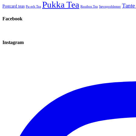
Pukka Tea
Tante
Postcard teas
Pu-erh Tea
Rooibos Tea
Søvnproblemer
Facebook
Instagram