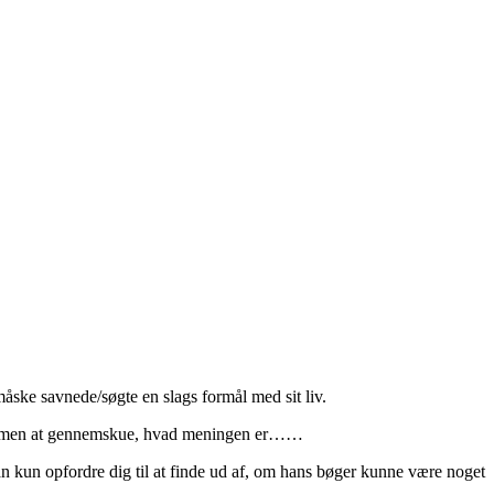
måske savnede/søgte en slags formål med sit liv.
 liv, men at gennemskue, hvad meningen er……
an kun opfordre dig til at finde ud af, om hans bøger kunne være noget