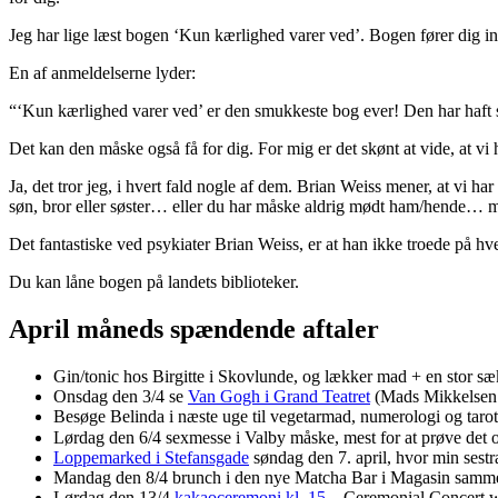
Jeg har lige læst bogen ‘Kun kærlighed varer ved’. Bogen fører dig in
En af anmeldelserne lyder:
“‘Kun kærlighed varer ved’ er den smukkeste bog ever! Den har haft st
Det kan den måske også få for dig. For mig er det skønt at vide, at vi 
Ja, det tror jeg, i hvert fald nogle af dem. Brian Weiss mener, at vi 
søn, bror eller søster… eller du har måske aldrig mødt ham/hende… m
Det fantastiske ved psykiater Brian Weiss, er at han ikke troede på hve
Du kan låne bogen på landets biblioteker.
April måneds spændende aftaler
Gin/tonic hos Birgitte i Skovlunde, og lækker mad + en stor sæk
Onsdag den 3/4 se
Van Gogh i Grand Teatret
(Mads Mikkelsen ha
Besøge Belinda i næste uge til vegetarmad, numerologi og tarot
Lørdag den 6/4 sexmesse i Valby måske, mest for at prøve det 
Loppemarked i Stefansgade
søndag den 7. april, hvor min sestr
Mandag den 8/4 brunch i den nye Matcha Bar i Magasin samm
Lørdag den 13/4
kakaoceremoni kl. 15
– Ceremonial Concert wit