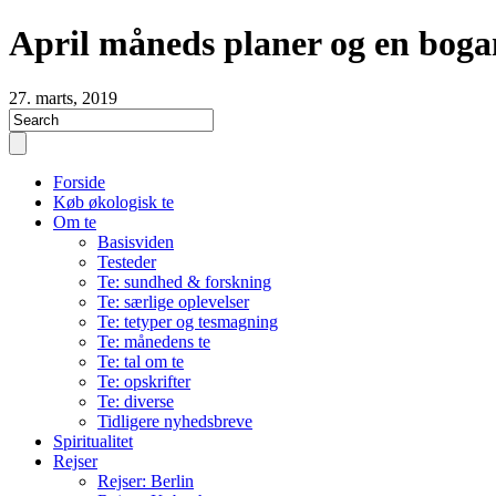
April måneds planer og en boga
27. marts, 2019
Forside
Køb økologisk te
Om te
Basisviden
Testeder
Te: sundhed & forskning
Te: særlige oplevelser
Te: tetyper og tesmagning
Te: månedens te
Te: tal om te
Te: opskrifter
Te: diverse
Tidligere nyhedsbreve
Spiritualitet
Rejser
Rejser: Berlin