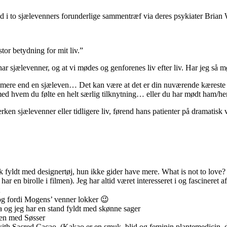
d i to sjælevenners forunderlige sammentræf via deres psykiater Brian 
or betydning for mit liv.”
har sjælevenner, og at vi mødes og genforenes liv efter liv. Har jeg så 
har mere end en sjæleven… Det kan være at det er din nuværende kæreste 
ed hvem du følte en helt særlig tilknytning… eller du har mødt ham/h
rken sjælevenner eller tidligere liv, førend hans patienter på dramatisk v
 fyldt med designertøj, hun ikke gider have mere. What is not to love?
r en birolle i filmen). Jeg har altid været interesseret i og fascineret
og fordi Mogens’ venner lokker 😉
a og jeg har en stand fyldt med skønne sager
en med Søsser
h Sacred Cacao. (Kakao er en smuk, blid og feminin plantemedicin, der 