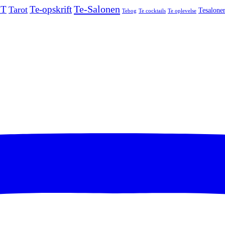
Te-Salonen
 T
Te-opskrift
Tarot
Tesalone
Tebog
Te cocktails
Te oplevelse