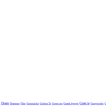
Drøm
Grøn te
r
Drømme
Film
Genmaicha
Godnat Te
Green tea
Græsk bjergte
Gunpowder
G