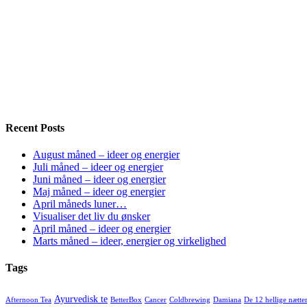
Recent Posts
August måned – ideer og energier
Juli måned – ideer og energier
Juni måned – ideer og energier
Maj måned – ideer og energier
April måneds luner…
Visualiser det liv du ønsker
April måned – ideer og energier
Marts måned – ideer, energier og virkelighed
Tags
Ayurvedisk te
Afternoon Tea
BetterBox
Cancer
Coldbrewing
Damiana
De 12 hellige nætte