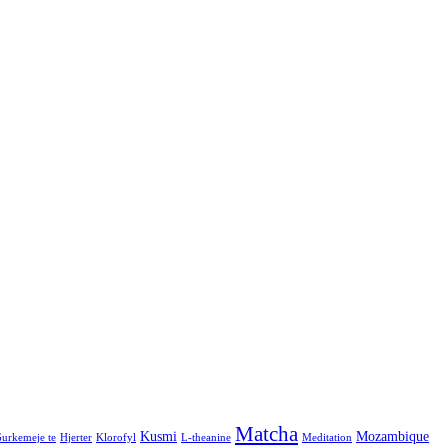
Matcha
Kusmi
Mozambique
urkemeje te
Hjerter
Klorofyl
L-theanine
Meditation